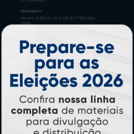
(11) 3090-0035
Mensagens:
Horário: 8:30h às 12h e 13h às 17:00h (dias
úteis).
PRODUTOS
Adesivos
Pastas
Ímãs
Cartão de Visita
Folder, Flyer e Panfleto
Banners e Lonas
Calendários 2027