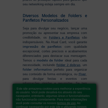
seu networking esteja sempre em dia.
Diversos Modelos de Folders e
Panfletos Personalizados
Seja para divulgar seu negócio, lançar uma
promoção ou apresentar sua empresa com
Folders e Panfletos
credibilidade, os
são
indispensáveis. Na Atual Card, você garante
impressão de panfletos
com qualidade
excepcional, cortes precisos e acabamentos
diferenciados para destacar sua mensagem.
modelo de folder
Temos o
ideal para cada
folder 2 dobras
necessidade, incluindo
, um
folder informativo
perfeito para organizar
Flyer
seu conteúdo de forma estratégica, ou
,
para divulgar festas e eventos com
informações rápidas e resumidas. Se tem
como fazer folders
dúvidas sobre
, conte
Este site armazena cookies para melhorar a experiência
com nossa variedade de formatos e opções
do usuário. Você pode desativá-los através do seu
navegador, entretanto, algumas áreas e funcionalidades
para criar um material que realmente se
não funcionarão corretamente. Para mais informações
destaca. Produção ágil, entrega rápida e
você pode consultar os nossos
termos de uso
. Ao
qualidade garantida para levar sua
continuar navegando por este site e utilizando nossos