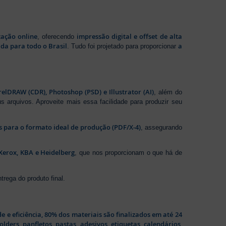
zação online
impressão digital e offset de alta
, oferecendo
da para todo o Brasil
a
. Tudo foi projetado para proporcionar
elDRAW (CDR), Photoshop (PSD) e Illustrator (AI)
, além do
s arquivos. Aproveite mais essa facilidade para produzir seu
os para o formato ideal de produção (PDF/X-4)
, assegurando
Xerox, KBA e Heidelberg
, que nos proporcionam o que há de
rega do produto final.
de e eficiência, 80% dos materiais são finalizados em até 24
folders
,
panfletos
,
pastas
,
adesivos
,
etiquetas
,
calendários
,