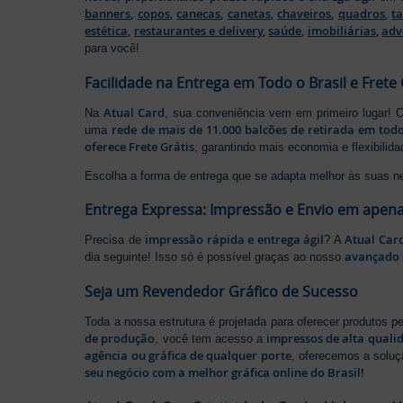
banners
,
copos
,
canecas
,
canetas
,
chaveiros
,
quadros
,
t
estética
,
restaurantes e delivery
,
saúde
,
imobiliárias
,
adv
para você!
Facilidade na Entrega em Todo o Brasil e Frete 
Atual Card
Na
, sua conveniência vem em primeiro lugar!
rede de mais de 11.000 balcões de retirada em todo
uma
oferece Frete Grátis
, garantindo mais economia e flexibilid
Escolha a forma de entrega que se adapta melhor às suas n
Entrega Expressa: Impressão e Envio em apena
impressão rápida e entrega ágil
Atual Car
Precisa de
? A
avançado 
dia seguinte! Isso só é possível graças ao nosso
Seja um Revendedor Gráfico de Sucesso
Toda a nossa estrutura é projetada para oferecer produtos 
de produção
impressos de alta quali
, você tem acesso a
agência ou gráfica de qualquer porte
, oferecemos a soluç
seu negócio com a melhor gráfica online do Brasil!