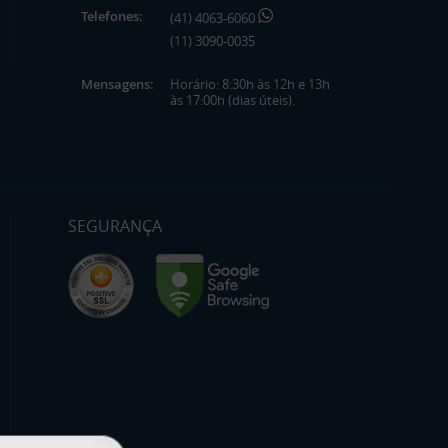
Telefones:
(41) 4063-6060
(11) 3090-0035
Mensagens:
Horário: 8:30h às 12h e 13h
às 17:00h (dias úteis).
SEGURANÇA