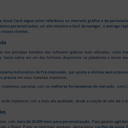
a Atual Card segue como referência no mercado gráfico e de personali
odutos personalizados
site intuitivo e fácil de navegar
entrega rápi
, um
, e
 nossos clientes
.
ada
Cor
rte nos principais formatos dos softwares gráficos mais utilizados, como
a
, basta salvar em um dos formatos disponíveis na plataforma e enviar seu
Sistema Automático de Pré-Impressão
ajusta e otimiza seus arquiv
, que
o precisa
em seus materiais impressos.
melhores fornecedores do mercado
ão, mantemos parcerias com os
, como
serão impressos com a mais alta qualidade, desde a criação da arte até a ent
des
mais de 20.000 itens para personalização
agilida
essos, com
. Para garantir
cartões de visita
,
odo o Brasil. Entre os principais produtos, destacamos