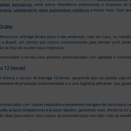
apetes
,
luminárias
, entre outros. Atendemos profissionais e empresas de
ocacia
,
cabeleireiros
,
setor automotivo
,
comércio
e muito mais
. Seja qu
Grátis
entrega direta para o seu endereço
 Oferecemos
, seja em casa, no trabal
 o Brasil
, um número que cresce constantemente para atender você ainda 
ade na hora de receber seus impressos.
ecessidades e receba seus produtos personalizados com agilidade e conveni
s 12 Horas!
d
Entrega 12 Horas
im
oferece o serviço de
, garantindo que seu pedido seja
sistema de produção automatizada
logística eficiente
e a uma
, que gara
custos reduzidos e excelentes margens de lucro para r
personalizados com
dade, preços competitivos e prazos rápidos
, garantindo mais eficiência no
excel
ão ideal para reduzir seus custos de personalização sem abrir mão da