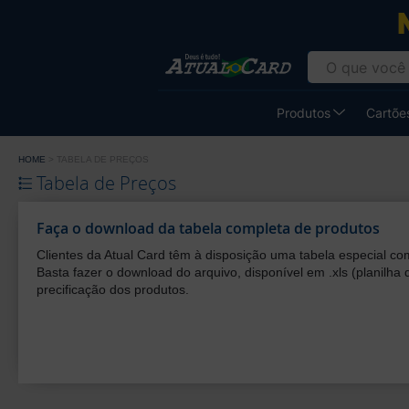
Gráfica
Atual
Card
-
Produtos
Cartões
Cartão
de
HOME
TABELA DE PREÇOS
Visita
Tabela de Preços
Faça o download da tabela completa de produtos
Clientes da Atual Card têm à disposição uma tabela especial com
Basta fazer o download do arquivo, disponível em .xls (planilha 
precificação dos produtos.