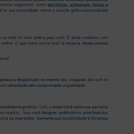
escritórios
,
artesanato
,
beleza e
 diversos segmentos, como
al for sua necessidade, temos a solução gráfica personalizada
ho ou onde for mais prático para você. E ainda contamos com
A maioria desses pontos
melhor. E quer outra notícia boa?
ência!
presso e despachado no mesmo dia
, chegando até você no
velocidade sem comprometer a qualidade
ntem
.
evendedores gráficos
Atual Card como sua parceira
. Com a
designer, publicitário, arte-finalista,
 seu negócio. Seja você
ência na impressão
Aumente sua lucratividade e fortaleça
.