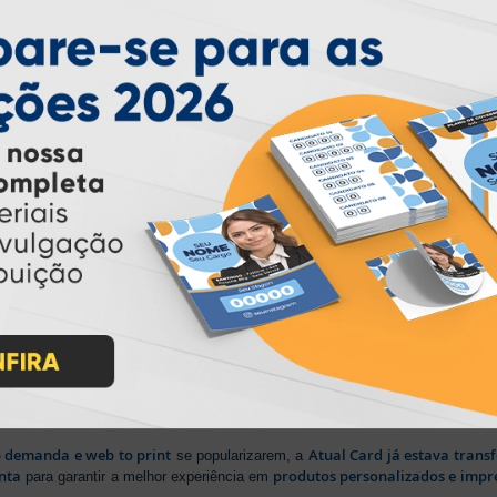
PARTICIPE
IMPRA INDUSTRIA GRAFICA LTDA | CNPJ: 28.045.354/0002-52
Atual Card © 2026. Todos os direitos reservados.
ão Online
rasil
, oferecendo uma ampla variedade de produtos e soluções para atender
impressão sob demanda
iros no segmento de
, investindo continuamen
ientes.
lizada
b demanda e web to print
Atual Card já estava tran
se popularizarem, a
nta
produtos personalizados e impr
para garantir a melhor experiência em