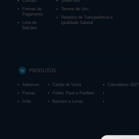
Contato
Sobre Nós
Formas de
Termos de Uso
Pagamento
Relatório de Transparência e
Lista de
Igualdade Salarial
Balcões
PRODUTOS
Adesivos
Cartão de Visita
Calendários 2027
Pastas
Folder, Flyer e Panfleto
Ímãs
Banners e Lonas