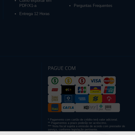
Como exportar em
PDF/X1-a
Perguntas Frequentes
Entrega 12 Horas
PAGUE COM
* Pagamento com cartão de crédito terá valor adicional.
** Pagamentos a prazo poderão ter acréscimo.
*** Nota fiscal sujeita a emissão de acordo com prestador de
serviço, conforme legislação pertinente.