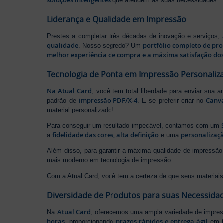
soluções inteligentes
que atendem às suas necessidades.
Liderança e Qualidade em Impressão
Prestes a completar três décadas de inovação e serviços,
qualidade
portfólio completo de pr
. Nosso segredo? Um
melhor experiência de compra e a máxima satisfação dos
Tecnologia de Ponta em Impressão Personaliz
Na Atual Card
, você tem total liberdade para enviar sua a
impressão PDF/X-4
Canv
padrão de
. E se preferir criar no
material personalizado!
Para conseguir um resultado impecável, contamos com um
fidelidade das cores, alta definição
personalizaçã
a
e uma
Além disso, para garantir a máxima qualidade de impress
mais moderno em tecnologia de impressão.
Com a Atual Card, você tem a certeza de que seus materiais 
Diversidade de Produtos para suas Necessida
Atual Card
Na
, oferecemos uma ampla variedade de impr
horas
prazos rápidos e entrega ágil
, proporcionando
em t