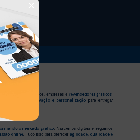
×
revendedores gráficos
 profissionais autônomos, empresas e
.
tecnologia, inovação e personalização
te em
para entregar
sformando o mercado gráfico
. Nascemos digitais e seguimos
essão online
agilidade, qualidade e
. Tudo isso para oferecer