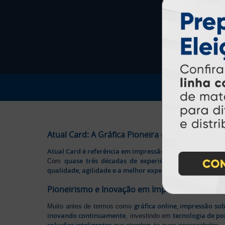
Atual Card: A Gráfica Pioneira em Personalizaç
Atual Card é referência em impressão gráfica online no B
quase três décadas de experiência
Com
, somos pione
qualidade, agilidade e a melhor experiência
aos nossos cl
Pioneirismo e Inovação em Impressão persona
gráfica online, impressão so
Muito antes de termos como
inovando continuamente
tecnologia de po
, investindo em