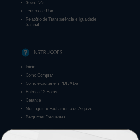
Sobre Nós
Termos de Uso
Relatório de Transparência e Igualdade
Salarial
INSTRUÇÕES
Inicio
Como Comprar
Como exportar em PDF/X1-a
Entrega 12 Horas
Garantia
Montagem e Fechamento de Arquivo
Perguntas Frequentes