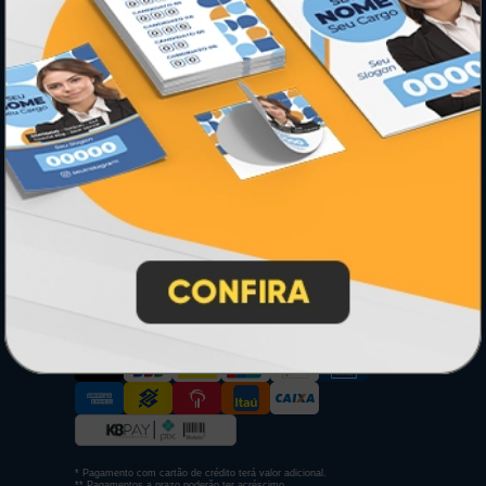
Ímãs
Cartão de Visita
Folder, Flyer e Panfleto
Banners e Lonas
Calendários 2027
PAGUE COM
* Pagamento com cartão de crédito terá valor adicional.
** Pagamentos a prazo poderão ter acréscimo.