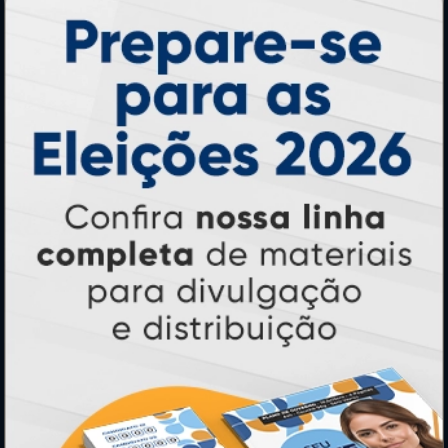
HORÁRIOS
Horário:
8:30h às 12h e 13h às 17:00h (dias úteis).
Telefones:
(41) 4063-6060
(11) 3090-0035
Mensagens:
Horário: 8:30h às 12h e 13h às 17:00h (dias
úteis).
PRODUTOS
Adesivos
Pastas