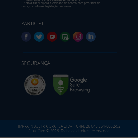
*** Nota fiscal sujeita a emissão de acordo com prestador de
serviço, conforme legislação pertinente.
PARTICIPE
SEGURANÇA
IMPRA INDUSTRIA GRAFICA LTDA | CNPJ: 28.045.354/0002-52
Atual Card © 2026. Todos os direitos reservados.