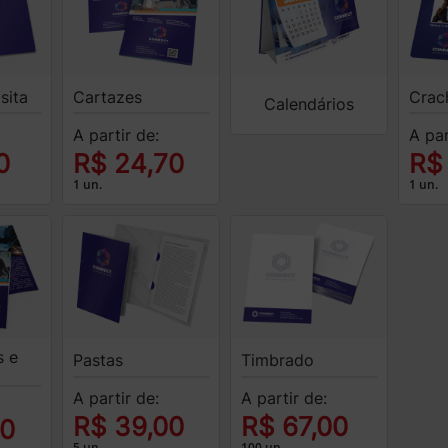
sita
Cartazes
Crac
Calendários
A partir de:
A par
0
R$ 24,70
R$
1 un.
1 un.
s e
Pastas
Timbrado
A partir de:
A partir de:
R$ 39,00
R$ 67,00
00
5 un.
100 un.