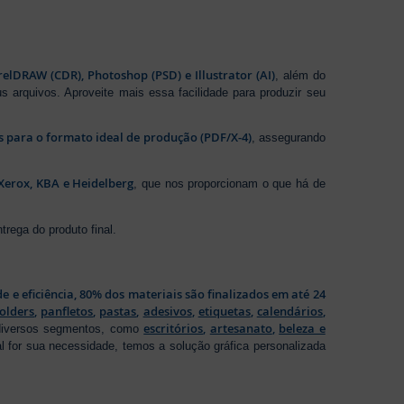
elDRAW (CDR), Photoshop (PSD) e Illustrator (AI)
, além do
s arquivos. Aproveite mais essa facilidade para produzir seu
os para o formato ideal de produção (PDF/X-4)
, assegurando
Xerox, KBA e Heidelberg
, que nos proporcionam o que há de
rega do produto final.
de e eficiência, 80% dos materiais são finalizados em até 24
folders
,
panfletos
,
pastas
,
adesivos
,
etiquetas
,
calendários
,
escritórios
,
artesanato
,
beleza e
 diversos segmentos, como
al for sua necessidade, temos a solução gráfica personalizada