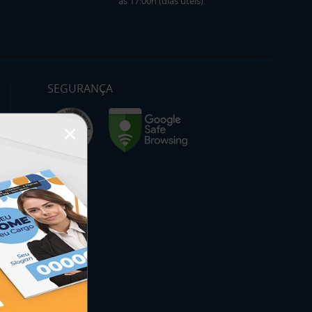
às 17:00h (dias úteis).
SEGURANÇA
×