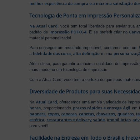
melhor experiência de compra e a máxima satisfação dos
Tecnologia de Ponta em Impressão Personaliz
Na Atual Card
, você tem total liberdade para enviar sua a
impressão PDF/X-4
Canv
padrão de
. E se preferir criar no
material personalizado!
Para conseguir um resultado impecável, contamos com um
fidelidade das cores, alta definição
personalizaçã
a
e uma
Além disso, para garantir a máxima qualidade de impress
mais moderno em tecnologia de impressão.
Com a Atual Card, você tem a certeza de que seus materiais 
Diversidade de Produtos para suas Necessida
Atual Card
Na
, oferecemos uma ampla variedade de impr
horas
prazos rápidos e entrega ágil
, proporcionando
em t
banners
,
copos
,
canecas
,
canetas
,
chaveiros
,
quadros
,
t
estética
,
restaurantes e delivery
,
saúde
,
imobiliárias
,
adv
para você!
Facilidade na Entrega em Todo o Brasil e Frete 