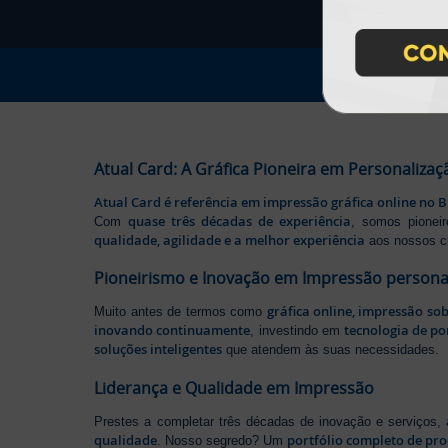
Atual Card: A Gráfica Pioneira em Personalizaç
Atual Card é referência em impressão gráfica online no B
quase três décadas de experiência
Com
, somos pione
qualidade, agilidade e a melhor experiência
aos nossos cl
Pioneirismo e Inovação em Impressão persona
gráfica online, impressão so
Muito antes de termos como
inovando continuamente
tecnologia de po
, investindo em
soluções inteligentes
que atendem às suas necessidades.
Liderança e Qualidade em Impressão
Prestes a completar três décadas de inovação e serviços,
qualidade
portfólio completo de pr
. Nosso segredo? Um