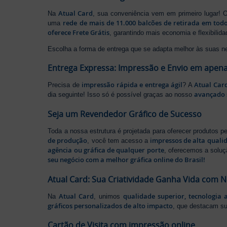
Atual Card
Na
, sua conveniência vem em primeiro lugar!
rede de mais de 11.000 balcões de retirada em todo
uma
oferece Frete Grátis
, garantindo mais economia e flexibilid
Escolha a forma de entrega que se adapta melhor às suas n
Entrega Expressa: Impressão e Envio em apena
impressão rápida e entrega ágil
Atual Car
Precisa de
? A
avançado 
dia seguinte! Isso só é possível graças ao nosso
Seja um Revendedor Gráfico de Sucesso
Toda a nossa estrutura é projetada para oferecer produtos 
de produção
impressos de alta quali
, você tem acesso a
agência ou gráfica de qualquer porte
, oferecemos a soluç
seu negócio com a melhor gráfica online do Brasil!
Atual Card: Sua Criatividade Ganha Vida com 
Atual Card
qualidade superior, tecnologia 
Na
, unimos
gráficos personalizados de alto impacto
, que destacam s
Cartão de Visita com impressão online