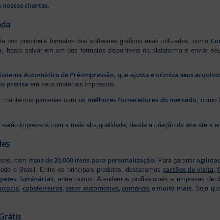
 nossos clientes
.
ada
Cor
rte nos principais formatos dos softwares gráficos mais utilizados, como
a
, basta salvar em um dos formatos disponíveis na plataforma e enviar seu
Sistema Automático de Pré-Impressão
ajusta e otimiza seus arquiv
, que
o precisa
em seus materiais impressos.
melhores fornecedores do mercado
ão, mantemos parcerias com os
, como
serão impressos com a mais alta qualidade, desde a criação da arte até a ent
des
mais de 20.000 itens para personalização
agilida
essos, com
. Para garantir
cartões de visita
,
odo o Brasil. Entre os principais produtos, destacamos
apetes
,
luminárias
, entre outros. Atendemos profissionais e empresas de
ocacia
,
cabeleireiros
,
setor automotivo
,
comércio
e muito mais
. Seja qu
Grátis