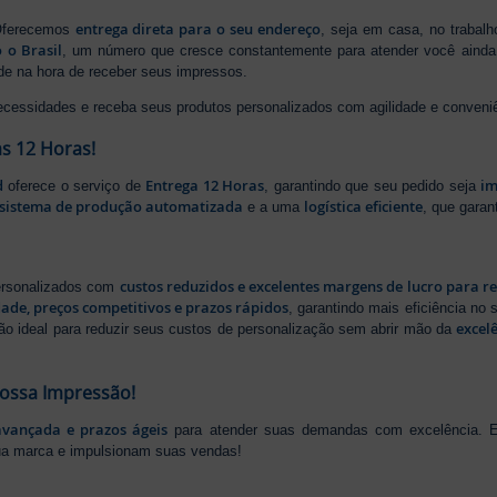
entrega direta para o seu endereço
 Oferecemos
, seja em casa, no trabal
 o Brasil
, um número que cresce constantemente para atender você ainda 
ade na hora de receber seus impressos.
ecessidades e receba seus produtos personalizados com agilidade e conveni
s 12 Horas!
d
Entrega 12 Horas
im
oferece o serviço de
, garantindo que seu pedido seja
sistema de produção automatizada
logística eficiente
e a uma
, que gara
custos reduzidos e excelentes margens de lucro para r
personalizados com
dade, preços competitivos e prazos rápidos
, garantindo mais eficiência no
excel
ão ideal para reduzir seus custos de personalização sem abrir mão da
Nossa Impressão!
avançada e prazos ágeis
para atender suas demandas com excelência. E
ua marca e impulsionam suas vendas!