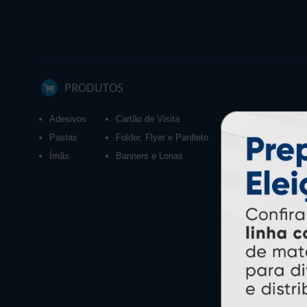
PRODUTOS
Adesivos
Cartão de Visita
Calendários 2027
Pastas
Folder, Flyer e Panfleto
Ímãs
Banners e Lonas