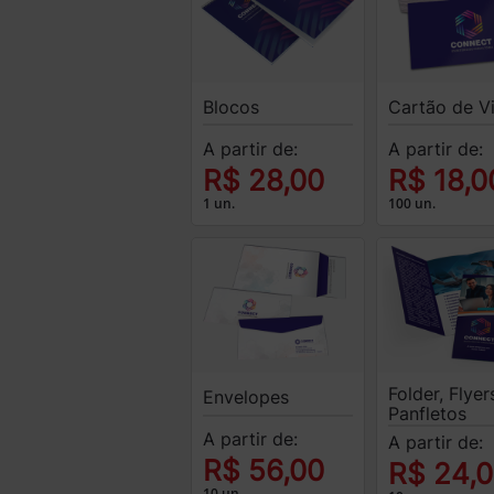
Blocos
Cartão de Vi
A partir de:
A partir de:
R$ 28,00
R$ 18,0
1 un.
100 un.
Folder, Flyer
Envelopes
Panfletos
A partir de:
A partir de:
R$ 56,00
R$ 24,
10 un.