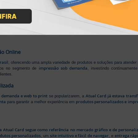
IMPRA INDUSTRIA GRAFICA LTDA | CNPJ: 28.045.354/0002-52
Atual Card © 2026. Todos os direitos reservados.
ão Online
rasil
, oferecendo uma ampla variedade de produtos e soluções para atender
impressão sob demanda
iros no segmento de
, investindo continuamen
ientes.
lizada
b demanda e web to print
Atual Card já estava tran
se popularizarem, a
nta
produtos personalizados e impr
para garantir a melhor experiência em
a Atual Card segue como referência no mercado gráfico e de personali
odutos personalizados
site intuitivo e fácil de navegar
entrega rápi
, um
, e