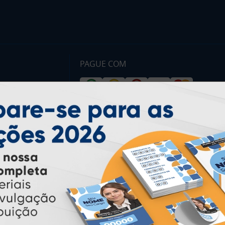
PAGUE COM
* Pagamento com cartão de crédito terá valor adicional.
** Pagamentos a prazo poderão ter acréscimo.
*** Nota fiscal sujeita a emissão de acordo com prestador de
serviço, conforme legislação pertinente.
PARTICIPE