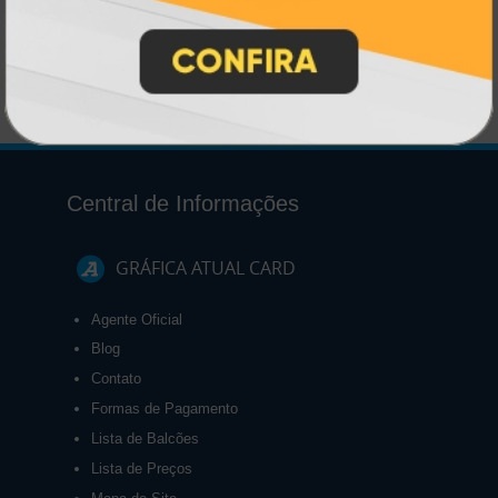
R$ 208,00
1 un.
Central de Informações
GRÁFICA ATUAL CARD
Agente Oficial
Blog
Contato
Formas de Pagamento
Lista de Balcões
Lista de Preços