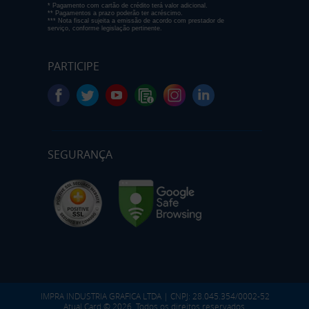
* Pagamento com cartão de crédito terá valor adicional.
** Pagamentos a prazo poderão ter acréscimo.
*** Nota fiscal sujeita a emissão de acordo com prestador de
serviço, conforme legislação pertinente.
PARTICIPE
SEGURANÇA
IMPRA INDUSTRIA GRAFICA LTDA | CNPJ: 28.045.354/0002-52
Atual Card © 2026. Todos os direitos reservados.