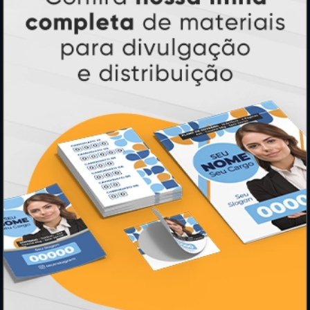
HORÁRIOS
Horário:
8:30h às 12h e 13h às 17:00h (dias úteis).
Telefones:
(41) 4063-6060
(11) 3090-0035
Mensagens:
Horário: 8:30h às 12h e 13h às 17:00h (dias
úteis).
PRODUTOS
Adesivos