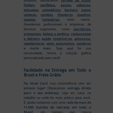
cartões de visita
,
produtos, destacamos
folders
,
panfletos
,
pastas
,
adesivos
,
etiquetas
,
calendários
,
banners
,
copos
,
canecas
,
canetas
,
chaveiros
,
quadros
,
tapetes
,
luminárias
, entre outros.
Atendemos profissionais e empresas de
escritórios
,
diversos segmentos, como
artesanato
,
beleza e estética
,
restaurantes
e delivery
,
saúde
,
imobiliárias
,
advocacia
,
cabeleireiros
,
setor automotivo
,
comércio
e muito mais
. Seja qual for sua
necessidade, temos a solução gráfica
personalizada para você!
Facilidade na Entrega em Todo o
Brasil e Frete Grátis
Atual Card
Na
, sua conveniência vem em
entrega direta
primeiro lugar! Oferecemos
para o seu endereço
, seja em casa, no
trabalho ou onde for mais prático para você.
rede de mais de
E ainda contamos com uma
11.000 balcões de retirada em todo o
Brasil
, um número que cresce