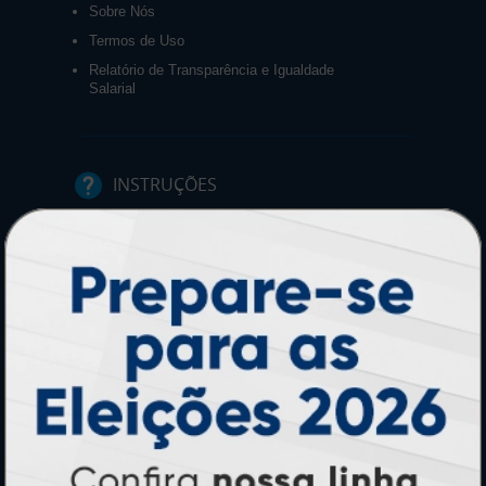
Sobre Nós
Termos de Uso
Relatório de Transparência e Igualdade
Salarial
INSTRUÇÕES
Inicio
Como Comprar
Como exportar em PDF/X1-a
Entrega 12 Horas
Garantia
Montagem e Fechamento de Arquivo
Perguntas Frequentes