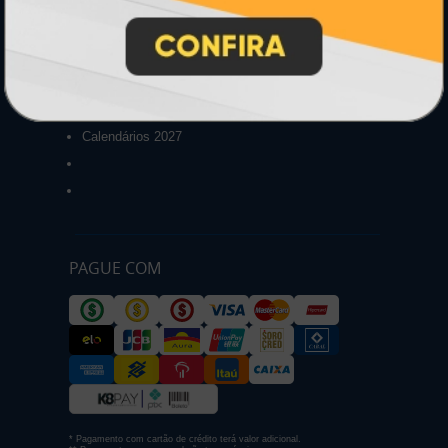
Pastas
Ímãs
Cartão de Visita
Folder, Flyer e Panfleto
Banners e Lonas
Calendários 2027
PAGUE COM
* Pagamento com cartão de crédito terá valor adicional.