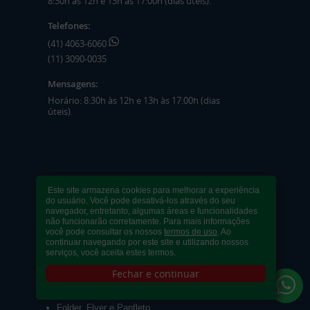
8:30h às 12h e 13h às 17:00h (dias úteis).
Telefones:
(41) 4063-6060
(11) 3090-0035
Mensagens:
Horário: 8:30h às 12h e 13h às 17:00h (dias
úteis).
Este site armazena cookies para melhorar a experiência
PRODUTOS
do usuário. Você pode desativá-los através do seu
navegador, entretanto, algumas áreas e funcionalidades
não funcionarão corretamente. Para mais informações
você pode consultar os nossos
termos de uso
. Ao
Adesivos
continuar navegando por este site e utilizando nossos
Pastas
serviços, você aceita estes termos.
Ímãs
Fechar e continuar
Cartão de Visita
Folder, Flyer e Panfleto