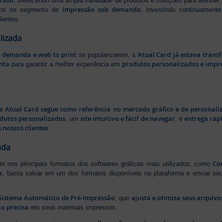
rasil
, oferecendo uma ampla variedade de produtos e soluções para atender
impressão sob demanda
iros no segmento de
, investindo continuamen
ientes.
lizada
b demanda e web to print
Atual Card já estava tran
se popularizarem, a
nta
produtos personalizados e impr
para garantir a melhor experiência em
a Atual Card segue como referência no mercado gráfico e de personali
odutos personalizados
site intuitivo e fácil de navegar
entrega rápi
, um
, e
 nossos clientes
.
ada
Cor
rte nos principais formatos dos softwares gráficos mais utilizados, como
a
, basta salvar em um dos formatos disponíveis na plataforma e enviar seu
Sistema Automático de Pré-Impressão
ajusta e otimiza seus arquiv
, que
o precisa
em seus materiais impressos.