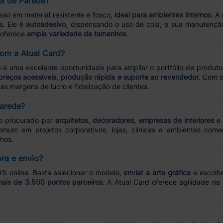
el de Parede?
so em material resistente e fosco,
ideal para ambientes internos
. A
s. Ele é
autoadesivo
, dispensando o uso de cola, e sua manutençã
e oferece
ampla variedade de tamanhos
.
com a Atual Card?
o
é uma excelente oportunidade para ampliar o portfólio de produt
preços acessíveis, produção rápida e suporte ao revendedor
. Com o
s margens de lucro e fidelização de clientes.
arede?
o procurado por
arquitetos, decoradores, empresas de interiores
um em projetos corporativos, lojas, clínicas e ambientes comerc
hos.
ra e envio?
0% online. Basta selecionar o modelo,
enviar a arte gráfica
e escolh
ais de 3.500 pontos parceiros
. A Atual Card oferece agilidade na