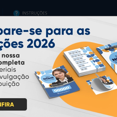
INSTRUÇÕES
Inicio
Garantia
Como Comprar
Montagem e Fechamento de
Arquivo
Como exportar em
PDF/X1-a
Perguntas Frequentes
Entrega 12 Horas
PAGUE COM