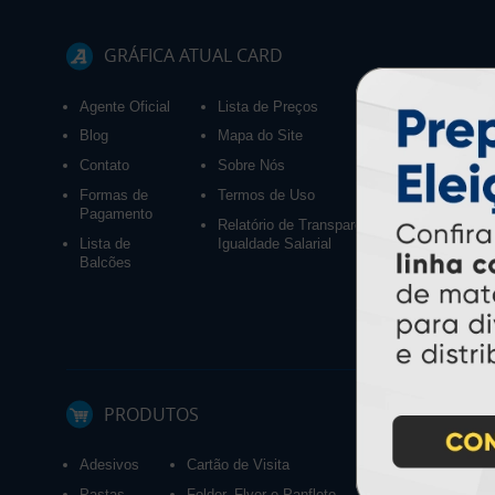
GRÁFICA ATUAL CARD
Agente Oficial
Lista de Preços
Blog
Mapa do Site
Contato
Sobre Nós
Formas de
Termos de Uso
Pagamento
Relatório de Transparência e
Lista de
Igualdade Salarial
Balcões
PRODUTOS
Adesivos
Cartão de Visita
Calendários 2027
Pastas
Folder, Flyer e Panfleto