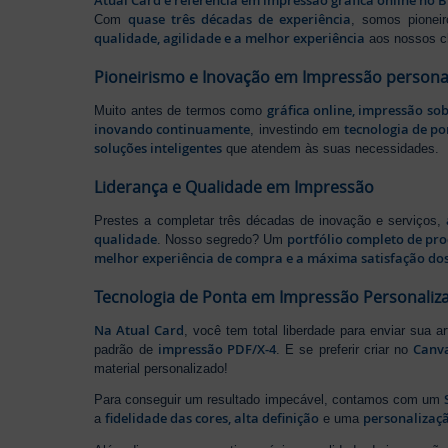
Atual Card é referência em impressão gráfica online no B
quase três décadas de experiência
Com
, somos pione
qualidade, agilidade e a melhor experiência
aos nossos cl
Pioneirismo e Inovação em Impressão persona
gráfica online, impressão so
Muito antes de termos como
inovando continuamente
tecnologia de po
, investindo em
soluções inteligentes
que atendem às suas necessidades.
Liderança e Qualidade em Impressão
Prestes a completar três décadas de inovação e serviços,
qualidade
portfólio completo de pr
. Nosso segredo? Um
melhor experiência de compra e a máxima satisfação dos
Tecnologia de Ponta em Impressão Personaliz
Na Atual Card
, você tem total liberdade para enviar sua a
impressão PDF/X-4
Canv
padrão de
. E se preferir criar no
material personalizado!
Para conseguir um resultado impecável, contamos com um
fidelidade das cores, alta definição
personalizaçã
a
e uma