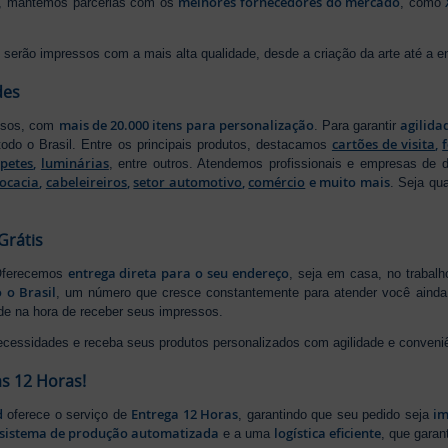
melhores fornecedores do mercado
ão, mantemos parcerias com os
, como
serão impressos com a mais alta qualidade, desde a criação da arte até a ent
des
mais de 20.000 itens para personalização
agilida
essos, com
. Para garantir
cartões de visita
,
odo o Brasil. Entre os principais produtos, destacamos
apetes
,
luminárias
, entre outros. Atendemos profissionais e empresas de
ocacia
,
cabeleireiros
,
setor automotivo
,
comércio
e muito mais
. Seja qu
Grátis
entrega direta para o seu endereço
 Oferecemos
, seja em casa, no trabal
 o Brasil
, um número que cresce constantemente para atender você ainda 
ade na hora de receber seus impressos.
ecessidades e receba seus produtos personalizados com agilidade e conveni
s 12 Horas!
d
Entrega 12 Horas
im
oferece o serviço de
, garantindo que seu pedido seja
sistema de produção automatizada
logística eficiente
e a uma
, que gara