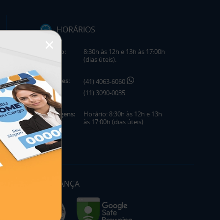
HORÁRIOS
×
Horário:
8:30h às 12h e 13h às 17:00h
(dias úteis).
Telefones:
(41) 4063-6060
(11) 3090-0035
Mensagens:
Horário: 8:30h às 12h e 13h
às 17:00h (dias úteis).
SEGURANÇA