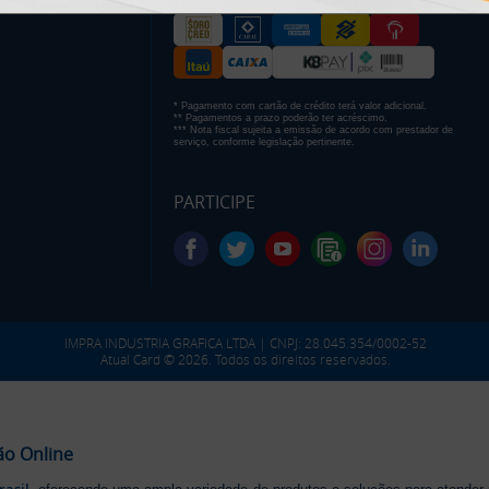
* Pagamento com cartão de crédito terá valor adicional.
** Pagamentos a prazo poderão ter acréscimo.
*** Nota fiscal sujeita a emissão de acordo com prestador de
serviço, conforme legislação pertinente.
PARTICIPE
IMPRA INDUSTRIA GRAFICA LTDA | CNPJ: 28.045.354/0002-52
Atual Card © 2026. Todos os direitos reservados.
ão Online