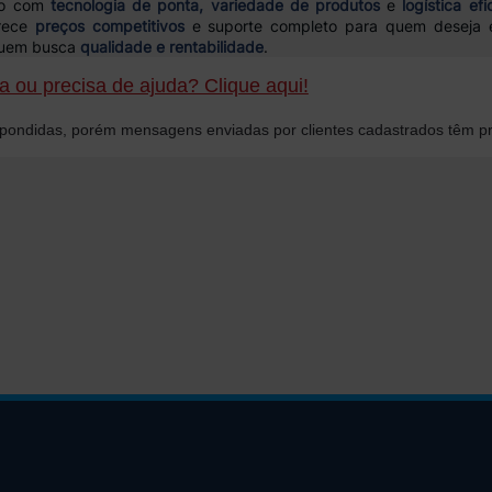
ico com
tecnologia de ponta, variedade de produtos
e
logística efi
erece
preços competitivos
e suporte completo para quem deseja 
 quem busca
qualidade e rentabilidade
.
 ou precisa de ajuda? Clique aqui!
ondidas, porém mensagens enviadas por clientes cadastrados têm pr