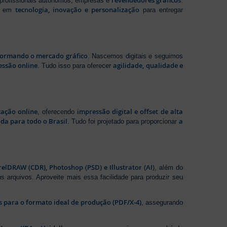
revendedores gráficos
 profissionais autônomos, empresas e
.
tecnologia, inovação e personalização
te em
para entregar
sformando o mercado gráfico
. Nascemos digitais e seguimos
essão online
agilidade, qualidade e
. Tudo isso para oferecer
zação online
impressão digital e offset de alta
, oferecendo
da para todo o Brasil
a
. Tudo foi projetado para proporcionar
elDRAW (CDR), Photoshop (PSD) e Illustrator (AI)
, além do
s arquivos. Aproveite mais essa facilidade para produzir seu
os para o formato ideal de produção (PDF/X-4)
, assegurando