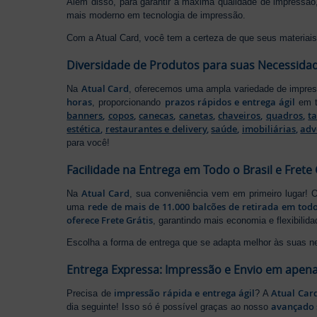
Além disso, para garantir a máxima qualidade de impress
mais moderno em tecnologia de impressão.
Com a Atual Card, você tem a certeza de que seus materiais 
Diversidade de Produtos para suas Necessida
Atual Card
Na
, oferecemos uma ampla variedade de impr
horas
prazos rápidos e entrega ágil
, proporcionando
em t
banners
,
copos
,
canecas
,
canetas
,
chaveiros
,
quadros
,
t
estética
,
restaurantes e delivery
,
saúde
,
imobiliárias
,
adv
para você!
Facilidade na Entrega em Todo o Brasil e Frete 
Atual Card
Na
, sua conveniência vem em primeiro lugar!
rede de mais de 11.000 balcões de retirada em todo
uma
oferece Frete Grátis
, garantindo mais economia e flexibilid
Escolha a forma de entrega que se adapta melhor às suas n
Entrega Expressa: Impressão e Envio em apena
impressão rápida e entrega ágil
Atual Car
Precisa de
? A
avançado 
dia seguinte! Isso só é possível graças ao nosso