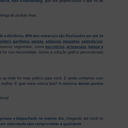
Xerox, KBA e Heidelberg
, que nos proporcionam o que há de
rega do produto final.
de e eficiência, 80% dos materiais são finalizados em até 24
folders
,
panfletos
,
pastas
,
adesivos
,
etiquetas
,
calendários
,
escritórios
,
artesanato
,
beleza e
 diversos segmentos, como
al for sua necessidade, temos a solução gráfica personalizada
ho ou onde for mais prático para você. E ainda contamos com
A maioria desses pontos
melhor. E quer outra notícia boa?
ência!
presso e despachado no mesmo dia
, chegando até você no
velocidade sem comprometer a qualidade
ntem
.