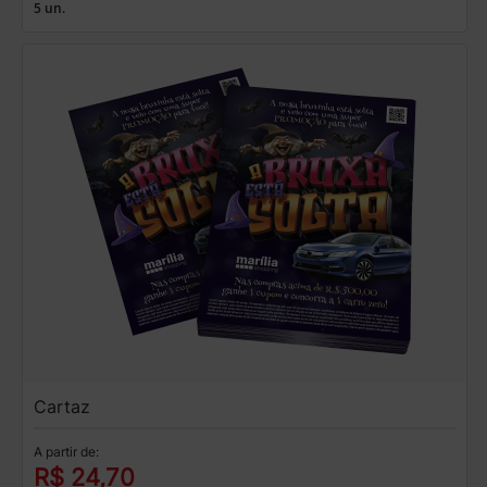
5 un.
Cartaz
A partir de:
R$ 24,70