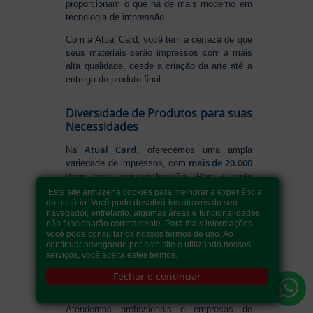
proporcionam o que há de mais moderno em
tecnologia de impressão.
Com a Atual Card, você tem a certeza de que
seus materiais serão impressos com a mais
alta qualidade, desde a criação da arte até a
entrega do produto final.
Diversidade de Produtos para suas
Necessidades
Atual Card
Na
, oferecemos uma ampla
mais de 20.000
variedade de impressos, com
itens para personalização
. Para garantir
agilidade e eficiência, 80% dos materiais
Este site armazena cookies para melhorar a experiência
são finalizados em até 24 horas
,
do usuário. Você pode desativá-los através do seu
navegador, entretanto, algumas áreas e funcionalidades
prazos rápidos e entrega
proporcionando
não funcionarão corretamente. Para mais informações
ágil
em todo o Brasil. Entre os principais
você pode consultar os nossos
termos de uso
. Ao
cartões de visita
,
produtos, destacamos
continuar navegando por este site e utilizando nossos
folders
,
panfletos
,
pastas
,
adesivos
,
serviços, você aceita estes termos.
etiquetas
,
calendários
,
banners
,
copos
,
Fechar e continuar
canecas
,
canetas
,
chaveiros
,
quadros
,
tapetes
,
luminárias
, entre outros.
Atendemos profissionais e empresas de