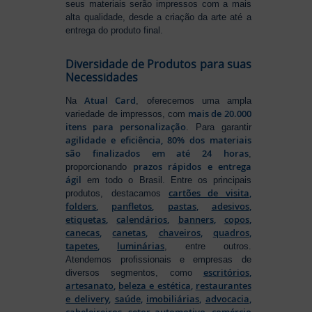
seus materiais serão impressos com a mais
alta qualidade, desde a criação da arte até a
entrega do produto final.
Diversidade de Produtos para suas
Necessidades
Atual Card
Na
, oferecemos uma ampla
mais de 20.000
variedade de impressos, com
itens para personalização
. Para garantir
agilidade e eficiência, 80% dos materiais
são finalizados em até 24 horas
,
prazos rápidos e entrega
proporcionando
ágil
em todo o Brasil. Entre os principais
cartões de visita
,
produtos, destacamos
folders
,
panfletos
,
pastas
,
adesivos
,
etiquetas
,
calendários
,
banners
,
copos
,
canecas
,
canetas
,
chaveiros
,
quadros
,
tapetes
,
luminárias
, entre outros.
Atendemos profissionais e empresas de
escritórios
,
diversos segmentos, como
artesanato
,
beleza e estética
,
restaurantes
e delivery
,
saúde
,
imobiliárias
,
advocacia
,
cabeleireiros
,
setor automotivo
,
comércio