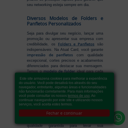
seu networking esteja sempre em dia.
Diversos Modelos de Folders e
Panfletos Personalizados
Seja para divulgar seu negócio, lançar uma
promoção ou apresentar sua empresa com
Folders e Panfletos
credibilidade, os
são
indispensáveis. Na Atual Card, você garante
impressão de panfletos
com qualidade
excepcional, cortes precisos e acabamentos
diferenciados para destacar sua mensagem.
modelo de folder
Temos o
ideal para cada
folder 2 dobras
necessidade, incluindo
, um
Este site armazena cookies para melhorar a experiência
folder informativo
perfeito para organizar
do usuário. Você pode desativá-los através do seu
Flyer
navegador, entretanto, algumas áreas e funcionalidades
seu conteúdo de forma estratégica, ou
,
não funcionarão corretamente. Para mais informações
para divulgar festas e eventos com
você pode consultar os nossos
termos de uso
. Ao
informações rápidas e resumidas. Se tem
continuar navegando por este site e utilizando nossos
como fazer folders
dúvidas sobre
, conte
serviços, você aceita estes termos.
com nossa variedade de formatos e opções
Fechar e continuar
para criar um material que realmente se
destaca. Produção ágil, entrega rápida e
qualidade garantida para levar sua