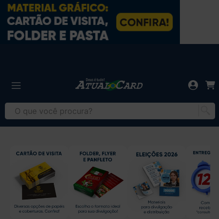
Gráfica
Atual
Card
-
Gráfica
Cartão
Atual
de
Card
Visita
-
Cartão
de
Visita