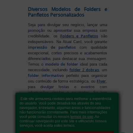
Diversos Modelos de Folders e
Panfletos Personalizados
Seja para divulgar seu negócio, lançar uma
promoção ou apresentar sua empresa com
Folders e Panfletos
credibilidade, os
são
indispensáveis. Na Atual Card, você garante
impressão de panfletos
com qualidade
excepcional, cortes precisos e acabamentos
diferenciados para destacar sua mensagem.
modelo de folder
Temos o
ideal para cada
folder 2 dobras
necessidade, incluindo
, um
folder informativo
perfeito para organizar
Flyer
seu conteúdo de forma estratégica, ou
,
para divulgar festas e eventos com
informações rápidas e resumidas. Se tem
como fazer folders
dúvidas sobre
, conte
Este site armazena cookies para melhorar a experiência
do usuário. Você pode desativá-los através do seu
com nossa variedade de formatos e opções
navegador, entretanto, algumas áreas e funcionalidades
para criar um material que realmente se
não funcionarão corretamente. Para mais informações
destaca. Produção ágil, entrega rápida e
você pode consultar os nossos
termos de uso
. Ao
qualidade garantida para levar sua
continuar navegando por este site e utilizando nossos
serviços, você aceita estes termos.
comunicação a outro nível!