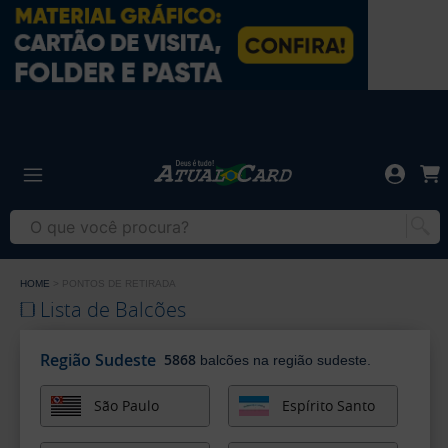
Gráfica
Atual
Card
-
Gráfica
Cartão
Atual
de
Card
Visita
-
Cartão
HOME
PONTOS DE RETIRADA
de
Lista de Balcões
Visita
Região Sudeste
5868
balcões na região sudeste.
São Paulo
Espírito Santo