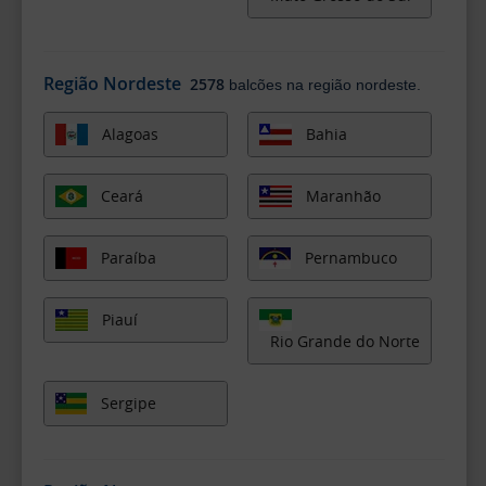
Região Nordeste
2578
balcões na região nordeste.
Alagoas
Bahia
Ceará
Maranhão
Paraíba
Pernambuco
Piauí
Rio Grande do Norte
Sergipe