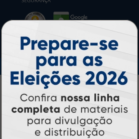
SEGURANÇA
IMPRA INDUSTRIA GRAFICA LTDA | CNPJ: 28.045.354/0002-52
Atual Card © 2026. Todos os direitos reservados.
Atual Card: A Gráfica Pioneira em
Personalização Online
Atual Card é referência em impressão
gráfica online no Brasil
, oferecendo uma
ampla variedade de produtos e soluções para
atender profissionais autônomos, empresas e
revendedores gráficos
quase três
. Com