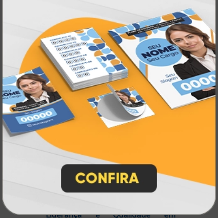
décadas de experiência
, somos pioneiros no
impressão sob demanda
segmento de
,
tecnologia,
investindo continuamente em
inovação e personalização
para entregar
qualidade, agilidade e a melhor
experiência
aos nossos clientes.
Pioneirismo e Inovação em
Impressão personalizada
gráfica online,
Muito antes de termos como
impressão sob demanda e web to print
se
Atual Card já estava
popularizarem, a
transformando o mercado gráfico
.
inovando
Nascemos digitais e seguimos
continuamente
tecnologia
, investindo em
de ponta
para garantir a melhor experiência
produtos personalizados e impressão
em
online
agilidade,
. Tudo isso para oferecer
qualidade e soluções inteligentes
que
atendem às suas necessidades.
Liderança e Qualidade em