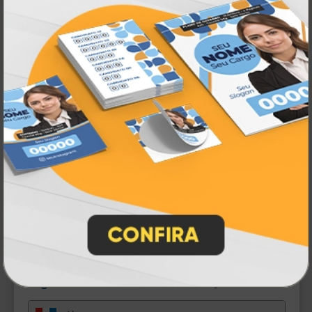
Santa Catarina
Região Centro-Oeste
933
-
balcões na região centro-oeste.
Distrito Federal
Goiás
Mato Grosso
Mato Grosso do Sul
Região Nordeste
2578
-
balcões na região nordeste.