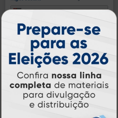
São Paulo
Espírito Santo
Minas Gerais
Rio de Janeiro
Região Sul
2512
-
balcões na região sul.
Paraná
Rio Grande do Sul