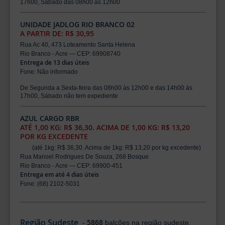
17h00, Sábado das 08h00 às 12h00
UNIDADE JADLOG RIO BRANCO 02
A PARTIR DE: R$ 30,95
Rua Ac 40, 473 Loteamento Santa Helena
Rio Branco - Acre — CEP: 69908740
Entrega de 13 dias úteis
Fone: Não informado
De Segunda a Sexta-feira das 08h00 às 12h00 e das 14h00 às
17h00, Sábado não tem expediente
AZUL CARGO RBR
ATÉ 1,00 KG: R$ 36,30. ACIMA DE 1,00 KG: R$ 13,20
POR KG EXCEDENTE
(até 1kg: R$ 36,30. Acima de 1kg: R$ 13,20 por kg excedente)
Rua Manoel Rodrigues De Souza, 268 Bosque
Rio Branco - Acre — CEP: 69900-451
Entrega em até 4 dias úteis
Fone: (68) 2102-5031
Região Sudeste
5868
-
balcões na região sudeste.