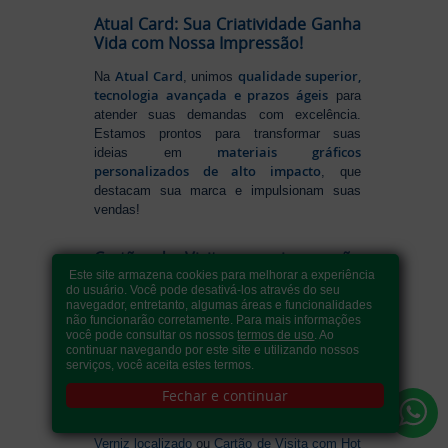
Atual Card: Sua Criatividade Ganha
Vida com Nossa Impressão!
Atual Card
qualidade superior,
Na
, unimos
tecnologia avançada e prazos ágeis
para
atender suas demandas com excelência.
Estamos prontos para transformar suas
materiais gráficos
ideias em
personalizados de alto impacto
, que
destacam sua marca e impulsionam suas
vendas!
Cartão de Visita com impressão
online
Este site armazena cookies para melhorar a experiência
do usuário. Você pode desativá-los através do seu
navegador, entretanto, algumas áreas e funcionalidades
Cartão de Visita
O
é a identidade da sua
não funcionarão corretamente. Para mais informações
marca no mundo dos negócios, um elemento
você pode consultar os nossos
termos de uso
. Ao
essencial para causar uma primeira
continuar navegando por este site e utilizando nossos
serviços, você aceita estes termos.
impressão memorável. Na Atual Card,
impressão de cartão de visita
oferecemos
Fechar e continuar
com qualidade impecável e acabamentos
sofisticados, como o
Cartão de Visita com
Verniz localizado
ou
Cartão de Visita com Hot