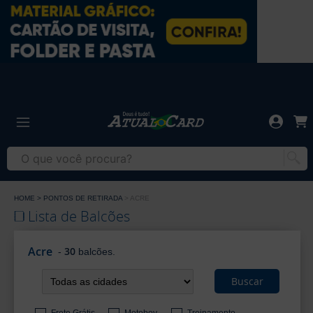
Gráfica
Atual
Card
-
Gráfica
Cartão
Atual
de
Card
Visita
-
Cartão
HOME
PONTOS DE RETIRADA
ACRE
de
Lista de Balcões
Visita
Acre
30
-
balcões.
Buscar
Frete Grátis
Motoboy
Treinamento