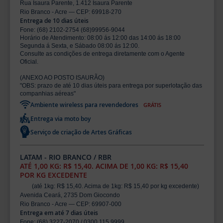
Rua Isaura Parente, 1.412 Isaura Parente
Rio Branco - Acre — CEP: 69918-270
Entrega de 10 dias úteis
Fone: (68) 2102-2754 (68)99956-9044
Horário de Atendimento: 08:00 ás 12:00 das 14:00 ás 18:00
Segunda á Sexta, e Sábado 08:00 ás 12:00.
Consulte as condições de entrega diretamente com o Agente
Oficial.
(ANEXO AO POSTO ISAURÃO)
"OBS: prazo de até 10 dias úteis para entrega por superlotação das
companhias aéreas"
Ambiente wireless para revendedores
GRÁTIS
Entrega via moto boy
Serviço de criação de Artes Gráficas
LATAM - RIO BRANCO / RBR
ATÉ 1,00 KG: R$ 15,40. ACIMA DE 1,00 KG: R$ 15,40
POR KG EXCEDENTE
(até 1kg: R$ 15,40. Acima de 1kg: R$ 15,40 por kg excedente)
Avenida Ceará, 2735 Dom Giocondo
Rio Branco - Acre — CEP: 69907-000
Entrega em até 7 dias úteis
Fone: (68) 3227-2070 / 0300 115 9999