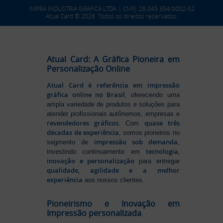
IMPRA INDUSTRIA GRAFICA LTDA | CNPJ: 28.045.354/0002-52
Atual Card © 2026. Todos os direitos reservados.
Atual Card: A Gráfica Pioneira em
Personalização Online
Atual Card é referência em impressão
gráfica online no Brasil
, oferecendo uma
ampla variedade de produtos e soluções para
atender profissionais autônomos, empresas e
revendedores gráficos
quase três
. Com
décadas de experiência
, somos pioneiros no
impressão sob demanda
segmento de
,
tecnologia,
investindo continuamente em
inovação e personalização
para entregar
qualidade, agilidade e a melhor
experiência
aos nossos clientes.
Pioneirismo e Inovação em
Impressão personalizada