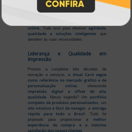
transformando o mercado gráfico
.
inovando
Nascemos digitais e seguimos
continuamente
tecnologia
, investindo em
de ponta
para garantir a melhor experiência
produtos personalizados e impressão
em
online
agilidade,
. Tudo isso para oferecer
qualidade e soluções inteligentes
que
atendem às suas necessidades.
Liderança e Qualidade em
Impressão
Prestes a completar três décadas de
a Atual Card segue
inovação e serviços,
como referência no mercado gráfico e de
personalização online
, oferecendo
impressão digital e offset de alta
qualidade
portfólio
. Nosso segredo? Um
completo de produtos personalizados
, um
site intuitivo e fácil de navegar
entrega
, e
rápida para todo o Brasil
. Tudo foi
a melhor
projetado para proporcionar
experiência de compra e a máxima
satisfação dos nossos clientes
.