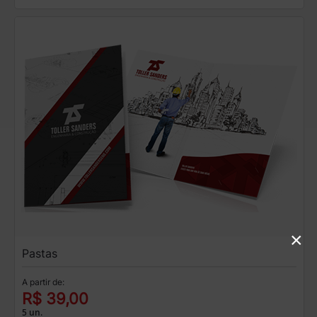
×
Pastas
A partir de:
R$ 39,00
5 un.