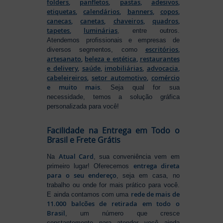
folders
,
panfletos
,
pastas
,
adesivos
,
etiquetas
,
calendários
,
banners
,
copos
,
canecas
,
canetas
,
chaveiros
,
quadros
,
tapetes
,
luminárias
, entre outros.
Atendemos profissionais e empresas de
escritórios
,
diversos segmentos, como
artesanato
,
beleza e estética
,
restaurantes
e delivery
,
saúde
,
imobiliárias
,
advocacia
,
cabeleireiros
,
setor automotivo
,
comércio
e muito mais
. Seja qual for sua
necessidade, temos a solução gráfica
personalizada para você!
Facilidade na Entrega em Todo o
Brasil e Frete Grátis
Atual Card
Na
, sua conveniência vem em
entrega direta
primeiro lugar! Oferecemos
para o seu endereço
, seja em casa, no
trabalho ou onde for mais prático para você.
rede de mais de
E ainda contamos com uma
11.000 balcões de retirada em todo o
Brasil
, um número que cresce
constantemente para atender você ainda