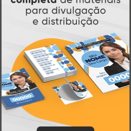
Atual Card: A Gráfica Pioneira em
Personalização Online
Atual Card é referência em impressão
gráfica online no Brasil
, oferecendo uma
ampla variedade de produtos e soluções para
atender profissionais autônomos, empresas e
revendedores gráficos
quase três
. Com
décadas de experiência
, somos pioneiros no
impressão sob demanda
segmento de
,
tecnologia,
investindo continuamente em
inovação e personalização
para entregar
qualidade, agilidade e a melhor
experiência
aos nossos clientes.
Pioneirismo e Inovação em
Impressão personalizada
gráfica online,
Muito antes de termos como
impressão sob demanda e web to print
se
Atual Card já estava
popularizarem, a