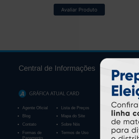
Avaliar Produto
Central de Informações
GRÁFICA ATUAL CARD
Agente Oficial
Lista de Preços
Blog
Mapa do Site
Contato
Sobre Nós
Formas de
Termos de Uso
Pagamento