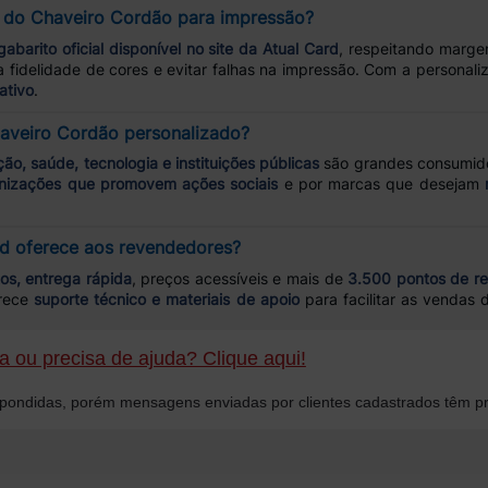
 do Chaveiro Cordão para impressão?
gabarito oficial disponível no site da Atual Card
, respeitando marge
a fidelidade de cores e evitar falhas na impressão. Com a personal
ativo
.
haveiro Cordão personalizado?
ão, saúde, tecnologia e instituições públicas
são grandes consumid
nizações que promovem ações sociais
e por marcas que desejam
rd oferece aos revendedores?
os, entrega rápida
, preços acessíveis e mais de
3.500 pontos de re
erece
suporte técnico e materiais de apoio
para facilitar as vendas
 ou precisa de ajuda? Clique aqui!
ondidas, porém mensagens enviadas por clientes cadastrados têm pr