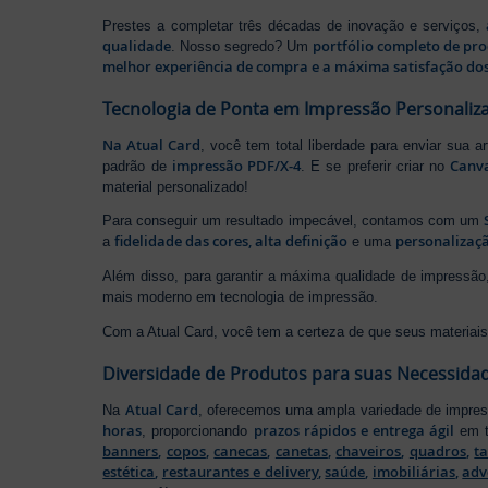
Prestes a completar três décadas de inovação e serviços,
qualidade
portfólio completo de pr
. Nosso segredo? Um
melhor experiência de compra e a máxima satisfação dos
Tecnologia de Ponta em Impressão Personaliz
Na Atual Card
, você tem total liberdade para enviar sua a
impressão PDF/X-4
Canv
padrão de
. E se preferir criar no
material personalizado!
Para conseguir um resultado impecável, contamos com um
fidelidade das cores, alta definição
personalizaçã
a
e uma
Além disso, para garantir a máxima qualidade de impress
mais moderno em tecnologia de impressão.
Com a Atual Card, você tem a certeza de que seus materiais 
Diversidade de Produtos para suas Necessida
Atual Card
Na
, oferecemos uma ampla variedade de impr
horas
prazos rápidos e entrega ágil
, proporcionando
em t
banners
,
copos
,
canecas
,
canetas
,
chaveiros
,
quadros
,
t
estética
,
restaurantes e delivery
,
saúde
,
imobiliárias
,
adv