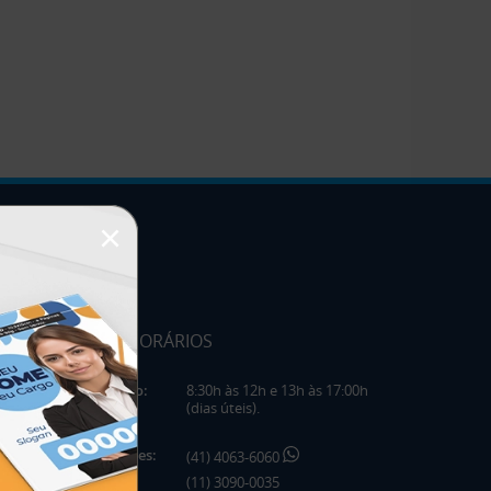
×
HORÁRIOS
Horário:
8:30h às 12h e 13h às 17:00h
(dias úteis).
Telefones:
(41) 4063-6060
(11) 3090-0035