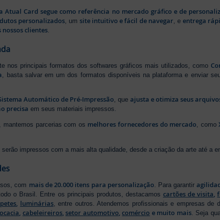
a Atual Card segue como referência no mercado gráfico e de personali
odutos personalizados
site intuitivo e fácil de navegar
entrega rápi
, um
, e
 nossos clientes
.
ada
Cor
rte nos principais formatos dos softwares gráficos mais utilizados, como
a
, basta salvar em um dos formatos disponíveis na plataforma e enviar seu
Sistema Automático de Pré-Impressão
ajusta e otimiza seus arquiv
, que
o precisa
em seus materiais impressos.
melhores fornecedores do mercado
ão, mantemos parcerias com os
, como
serão impressos com a mais alta qualidade, desde a criação da arte até a ent
des
mais de 20.000 itens para personalização
agilida
essos, com
. Para garantir
cartões de visita
,
odo o Brasil. Entre os principais produtos, destacamos
apetes
,
luminárias
, entre outros. Atendemos profissionais e empresas de
ocacia
,
cabeleireiros
,
setor automotivo
,
comércio
e muito mais
. Seja qu