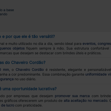
e por que ele é tão versátil?
al e muito utilizado no dia a dia, sendo ideal para
eventos, congres
quenos objetos
fiquem sempre à mão. Sua estrutura confortável 
marcas que desejam se destacar com brindes úteis e práticos.
icas do Chaveiro Cordão?
20 mm
, o
Chaveiro Cordão
é resistente, elegante e personalizáv
panha a cor predominante. Essa combinação garante
uniformidade vi
egurança
no uso diário.
é uma oportunidade lucrativa?
ado por empresas que desejam
promover sua marca
com brindes
es gráficos oferecerem um produto de
alta aceitação no mercado
. 
de lucro
com praticidade.