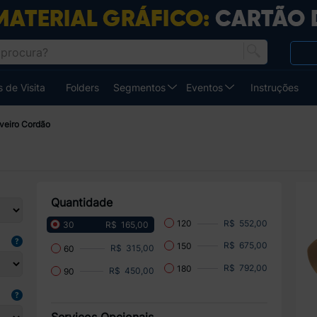
 de Visita
Folders
Segmentos
Eventos
Instruções
veiro Cordão
Quantidade
R$ 552,00
120
R$ 165,00
30
R$ 675,00
150
R$ 315,00
60
R$ 792,00
180
R$ 450,00
90
Serviços Opcionais