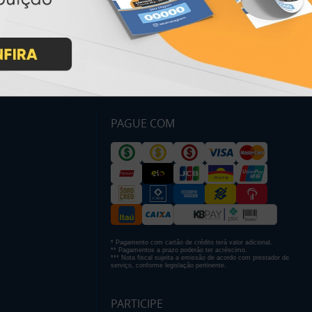
PAGUE COM
* Pagamento com cartão de crédito terá valor adicional.
** Pagamentos a prazo poderão ter acréscimo.
*** Nota fiscal sujeita a emissão de acordo com prestador de
serviço, conforme legislação pertinente.
PARTICIPE