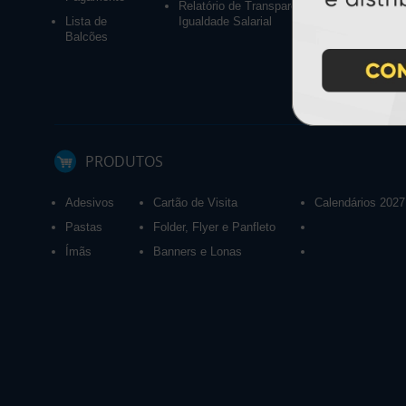
Relatório de Transparência e
Lista de
Igualdade Salarial
Balcões
PRODUTOS
Adesivos
Cartão de Visita
Calendários 2027
Pastas
Folder, Flyer e Panfleto
Ímãs
Banners e Lonas