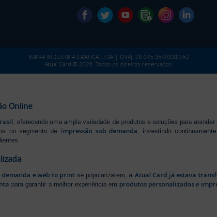
IMPRA INDUSTRIA GRAFICA LTDA | CNPJ: 28.045.354/0002-52
Atual Card © 2026. Todos os direitos reservados.
ão Online
rasil
, oferecendo uma ampla variedade de produtos e soluções para atender
impressão sob demanda
iros no segmento de
, investindo continuamen
ientes.
lizada
b demanda e web to print
Atual Card já estava tran
se popularizarem, a
nta
produtos personalizados e impr
para garantir a melhor experiência em