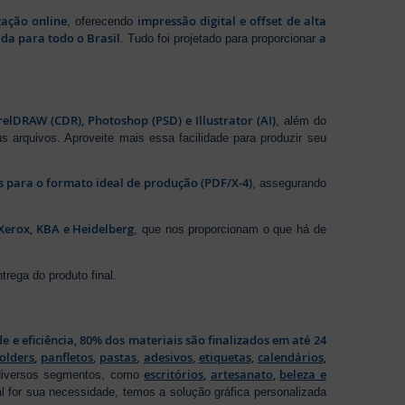
zação online
impressão digital e offset de alta
, oferecendo
da para todo o Brasil
a
. Tudo foi projetado para proporcionar
elDRAW (CDR), Photoshop (PSD) e Illustrator (AI)
, além do
s arquivos. Aproveite mais essa facilidade para produzir seu
os para o formato ideal de produção (PDF/X-4)
, assegurando
Xerox, KBA e Heidelberg
, que nos proporcionam o que há de
rega do produto final.
de e eficiência, 80% dos materiais são finalizados em até 24
folders
,
panfletos
,
pastas
,
adesivos
,
etiquetas
,
calendários
,
escritórios
,
artesanato
,
beleza e
 diversos segmentos, como
al for sua necessidade, temos a solução gráfica personalizada