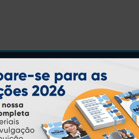
INSTRUÇÕES
Inicio
Garantia
Como Comprar
Montagem e Fechamento de
Arquivo
Como exportar em
PDF/X1-a
Perguntas Frequentes
Entrega 12 Horas