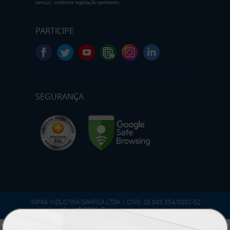
serviço, conforme legislação pertinente.
PARTICIPE
SEGURANÇA
IMPRA INDUSTRIA GRAFICA LTDA | CNPJ: 28.045.354/0002-52
Atual Card © 2026. Todos os direitos reservados.