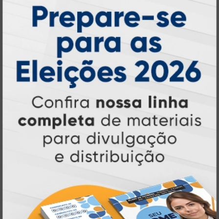
Atual Card: A Gráfica Pioneira em
Personalização Online
Atual Card é referência em impressão
gráfica online no Brasil
, oferecendo uma
ampla variedade de produtos e soluções para
atender profissionais autônomos, empresas e
revendedores gráficos
quase três
. Com
décadas de experiência
, somos pioneiros no
impressão sob demanda
segmento de
,
tecnologia,
investindo continuamente em
inovação e personalização
para entregar
qualidade, agilidade e a melhor
experiência
aos nossos clientes.
Pioneirismo e Inovação em
Impressão personalizada
gráfica online,
Muito antes de termos como
impressão sob demanda e web to print
se
Atual Card já estava
popularizarem, a
transformando o mercado gráfico
.