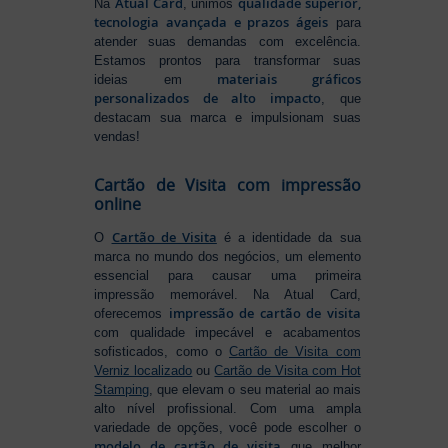
Atual Card
qualidade superior,
Na
, unimos
tecnologia avançada e prazos ágeis
para
atender suas demandas com excelência.
Estamos prontos para transformar suas
materiais gráficos
ideias em
personalizados de alto impacto
, que
destacam sua marca e impulsionam suas
vendas!
Cartão de Visita com impressão
online
Cartão de Visita
O
é a identidade da sua
marca no mundo dos negócios, um elemento
essencial para causar uma primeira
impressão memorável. Na Atual Card,
impressão de cartão de visita
oferecemos
com qualidade impecável e acabamentos
sofisticados, como o
Cartão de Visita com
Verniz localizado
ou
Cartão de Visita com Hot
Stamping
, que elevam o seu material ao mais
alto nível profissional. Com uma ampla
variedade de opções, você pode escolher o
modelo de cartão de visita
que melhor