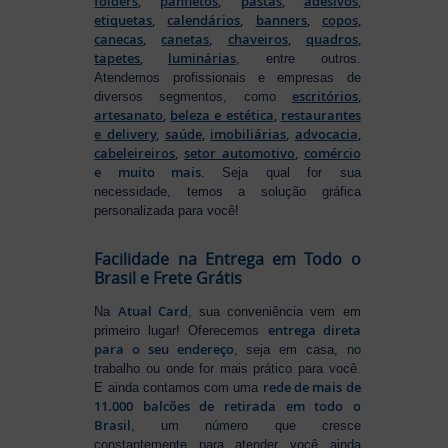
folders
,
panfletos
,
pastas
,
adesivos
,
etiquetas
,
calendários
,
banners
,
copos
,
canecas
,
canetas
,
chaveiros
,
quadros
,
tapetes
,
luminárias
, entre outros.
Atendemos profissionais e empresas de
escritórios
,
diversos segmentos, como
artesanato
,
beleza e estética
,
restaurantes
e delivery
,
saúde
,
imobiliárias
,
advocacia
,
cabeleireiros
,
setor automotivo
,
comércio
e muito mais
. Seja qual for sua
necessidade, temos a solução gráfica
personalizada para você!
Facilidade na Entrega em Todo o
Brasil e Frete Grátis
Atual Card
Na
, sua conveniência vem em
entrega direta
primeiro lugar! Oferecemos
para o seu endereço
, seja em casa, no
trabalho ou onde for mais prático para você.
rede de mais de
E ainda contamos com uma
11.000 balcões de retirada em todo o
Brasil
, um número que cresce
constantemente para atender você ainda