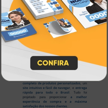
inovando
Nascemos digitais e seguimos
continuamente
tecnologia
, investindo em
de ponta
para garantir a melhor experiência
produtos personalizados e impressão
em
online
agilidade,
. Tudo isso para oferecer
qualidade e soluções inteligentes
que
atendem às suas necessidades.
Liderança e Qualidade em
Impressão
Prestes a completar três décadas de
a Atual Card segue
inovação e serviços,
como referência no mercado gráfico e de
personalização online
, oferecendo
impressão digital e offset de alta
qualidade
portfólio
. Nosso segredo? Um
completo de produtos personalizados
, um
site intuitivo e fácil de navegar
entrega
, e
rápida para todo o Brasil
. Tudo foi
a melhor
projetado para proporcionar
experiência de compra e a máxima
satisfação dos nossos clientes
.