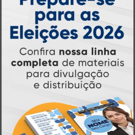
online
agilidade,
. Tudo isso para oferecer
qualidade e soluções inteligentes
que
atendem às suas necessidades.
Liderança e Qualidade em
Impressão
Prestes a completar três décadas de
a Atual Card segue
inovação e serviços,
como referência no mercado gráfico e de
personalização online
, oferecendo
impressão digital e offset de alta
qualidade
portfólio
. Nosso segredo? Um
completo de produtos personalizados
, um
site intuitivo e fácil de navegar
entrega
, e
rápida para todo o Brasil
. Tudo foi
a melhor
projetado para proporcionar
experiência de compra e a máxima
satisfação dos nossos clientes
.
Tecnologia de Ponta em Impressão
Personalizada