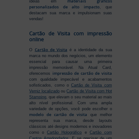
materiais gráficos
ideias em
personalizados de alto impacto
, que
destacam sua marca e impulsionam suas
vendas!
Cartão de Visita com impressão
online
Cartão de Visita
O
é a identidade da sua
marca no mundo dos negócios, um elemento
essencial para causar uma primeira
impressão memorável. Na Atual Card,
impressão de cartão de visita
oferecemos
com qualidade impecável e acabamentos
sofisticados, como o
Cartão de Visita com
Verniz localizado
ou
Cartão de Visita com Hot
Stamping
, que elevam o seu material ao mais
alto nível profissional. Com uma ampla
variedade de opções, você pode escolher o
modelo de cartão de visita
que melhor
representa sua marca, desde layouts
clássicos até designs modernos e inovadores
como o
Cartão Holográfico
e
Cartão com
Cantos Arredondados
. E se precisar de um