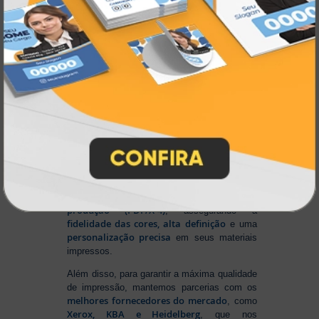
Na Atual Card
, você tem total liberdade para
enviar sua arte nos principais formatos dos
softwares gráficos mais utilizados, como
CorelDRAW (CDR), Photoshop (PSD) e
Illustrator (AI)
, além do padrão de
impressão PDF/X-4
. E se preferir criar no
Canva
, basta salvar em um dos formatos
disponíveis na plataforma e enviar seus
arquivos. Aproveite mais essa facilidade para
produzir seu material personalizado!
Para conseguir um resultado impecável,
Sistema Automático de
contamos com um
Pré-Impressão
ajusta e otimiza seus
, que
arquivos para o formato ideal de
produção (PDF/X-4)
, assegurando a
fidelidade das cores, alta definição
e uma
personalização precisa
em seus materiais
impressos.
Além disso, para garantir a máxima qualidade
de impressão, mantemos parcerias com os
melhores fornecedores do mercado
, como
Xerox, KBA e Heidelberg
, que nos