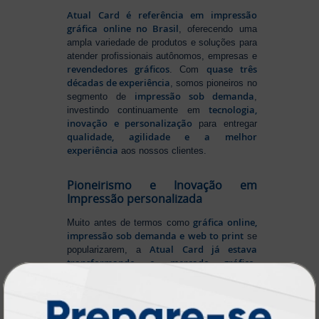
Atual Card é referência em impressão
gráfica online no Brasil
, oferecendo uma
ampla variedade de produtos e soluções para
atender profissionais autônomos, empresas e
revendedores gráficos
quase três
. Com
décadas de experiência
, somos pioneiros no
impressão sob demanda
segmento de
,
tecnologia,
investindo continuamente em
inovação e personalização
para entregar
qualidade, agilidade e a melhor
experiência
aos nossos clientes.
Pioneirismo e Inovação em
Impressão personalizada
gráfica online,
Muito antes de termos como
impressão sob demanda e web to print
se
Atual Card já estava
popularizarem, a
transformando o mercado gráfico
.
inovando
Nascemos digitais e seguimos
continuamente
tecnologia
, investindo em
de ponta
para garantir a melhor experiência
produtos personalizados e impressão
em