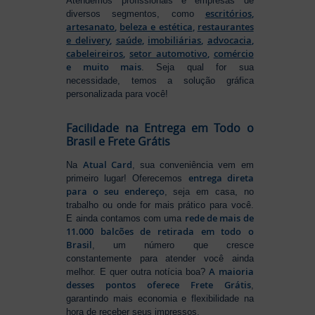
Atendemos profissionais e empresas de
escritórios
,
diversos segmentos, como
artesanato
,
beleza e estética
,
restaurantes
e delivery
,
saúde
,
imobiliárias
,
advocacia
,
cabeleireiros
,
setor automotivo
,
comércio
e muito mais
. Seja qual for sua
necessidade, temos a solução gráfica
personalizada para você!
Facilidade na Entrega em Todo o
Brasil e Frete Grátis
Atual Card
Na
, sua conveniência vem em
entrega direta
primeiro lugar! Oferecemos
para o seu endereço
, seja em casa, no
trabalho ou onde for mais prático para você.
rede de mais de
E ainda contamos com uma
11.000 balcões de retirada em todo o
Brasil
, um número que cresce
constantemente para atender você ainda
A maioria
melhor. E quer outra notícia boa?
desses pontos oferece Frete Grátis
,
garantindo mais economia e flexibilidade na
hora de receber seus impressos.