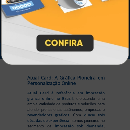
IMPRA INDUSTRIA GRAFICA LTDA | CNPJ: 28.045.354/0002-52
Atual Card © 2026. Todos os direitos reservados.
Atual Card: A Gráfica Pioneira em
Personalização Online
Atual Card é referência em impressão
gráfica online no Brasil
, oferecendo uma
ampla variedade de produtos e soluções para
atender profissionais autônomos, empresas e
revendedores gráficos
quase três
. Com
décadas de experiência
, somos pioneiros no
impressão sob demanda
segmento de
,