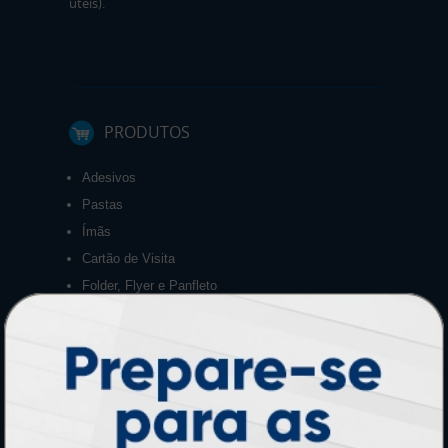
úteis).
PRODUTOS
Adesivos
Pastas
Ímãs
Cartão de Visita
Folder, Flyer e Panfleto
Banners e Lonas
Calendários 2027