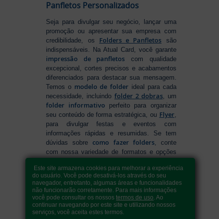
Panfletos Personalizados
Seja para divulgar seu negócio, lançar uma
promoção ou apresentar sua empresa com
Folders e Panfletos
credibilidade, os
são
indispensáveis. Na Atual Card, você garante
impressão de panfletos
com qualidade
excepcional, cortes precisos e acabamentos
diferenciados para destacar sua mensagem.
modelo de folder
Temos o
ideal para cada
folder 2 dobras
necessidade, incluindo
, um
folder informativo
perfeito para organizar
Flyer
seu conteúdo de forma estratégica, ou
,
para divulgar festas e eventos com
informações rápidas e resumidas. Se tem
como fazer folders
dúvidas sobre
, conte
com nossa variedade de formatos e opções
para criar um material que realmente se
Este site armazena cookies para melhorar a experiência
destaca. Produção ágil, entrega rápida e
do usuário. Você pode desativá-los através do seu
qualidade garantida para levar sua
navegador, entretanto, algumas áreas e funcionalidades
comunicação a outro nível!
não funcionarão corretamente. Para mais informações
você pode consultar os nossos
termos de uso
. Ao
continuar navegando por este site e utilizando nossos
serviços, você aceita estes termos.