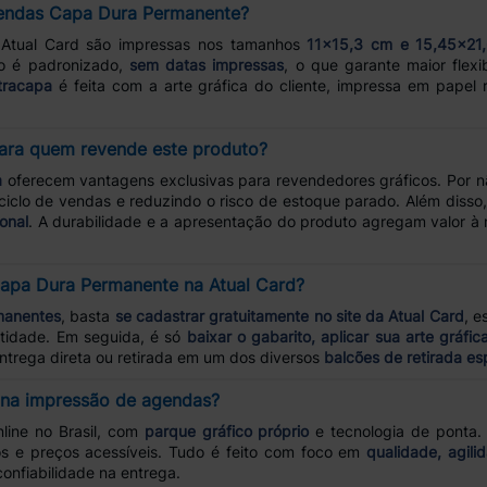
Agendas Capa Dura Permanente?
Atual Card são impressas nos tamanhos
11x15,3 cm e 15,45x21
olo é padronizado,
sem datas impressas
, o que garante maior flex
tracapa
é feita com a arte gráfica do cliente, impressa em papel r
 para quem revende este produto?
a
oferecem vantagens exclusivas para revendedores gráficos. Por n
ciclo de vendas e reduzindo o risco de estoque parado. Além disso
ional
. A durabilidade e a apresentação do produto agregam valor à 
apa Dura Permanente na Atual Card?
manentes
, basta
se cadastrar gratuitamente no site da Atual Card
, e
tidade. Em seguida, é só
baixar o gabarito, aplicar sua arte gráfic
entrega direta ou retirada em um dos diversos
balcões de retirada es
a na impressão de agendas?
line no Brasil, com
parque gráfico próprio
e tecnologia de ponta
dos e preços acessíveis. Tudo é feito com foco em
qualidade, agil
onfiabilidade na entrega.