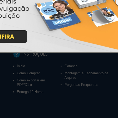
INSTRUÇÕES
Inicio
Garantia
Como Comprar
Montagem e Fechamento de
Arquivo
Como exportar em
PDF/X1-a
Perguntas Frequentes
Entrega 12 Horas