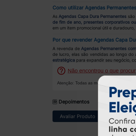
Como utilizar Agendas Permanentes
As
Agendas Capa Dura Permanentes
são 
de fim de ano, presentes corporativos ou 
em um item promocional útil e duradouro, 
Por que revender Agendas Capa Du
A revenda de
Agendas Permanentes com
de lucro, elas são vendidas ao longo do 
estratégica
para expandir seu negócio, co
Não encontrou o que procura
Atenção: Todas as mensagens serão resp
Depoimentos
Avaliar Produto