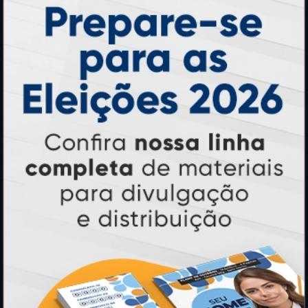
Horário:
8:30h às 12h e 13h às 17:00h (dias úteis).
Telefones:
(41) 4063-6060
(11) 3090-0035
Mensagens:
Horário: 8:30h às 12h e 13h às 17:00h (dias
úteis).
PRODUTOS
Adesivos
Pastas