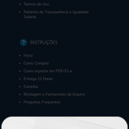
Termos de Uso
Relatório de Transparência e Igualdade
Salarial
INSTRUÇÕES
Inicio
Como Comprar
Como exportar em PDF/X1-a
Entrega 12 Horas
Garantia
Montagem e Fechamento de Arquivo
Perguntas Frequentes
HORÁRIOS