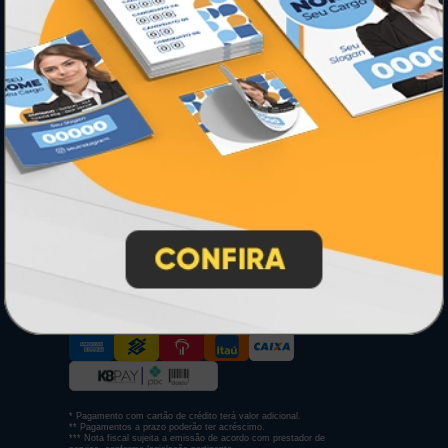
Ímãs
Cartão de Visita
Folder, Flyer e Panfleto
Banners e Lonas
Calendários 2027
PAGUE COM
* Pagamento com cartão de crédito terá valor adicional.
** Pagamentos a prazo poderão ter acréscimo.
*** Nota fiscal sujeita a emissão de acordo com prestador de