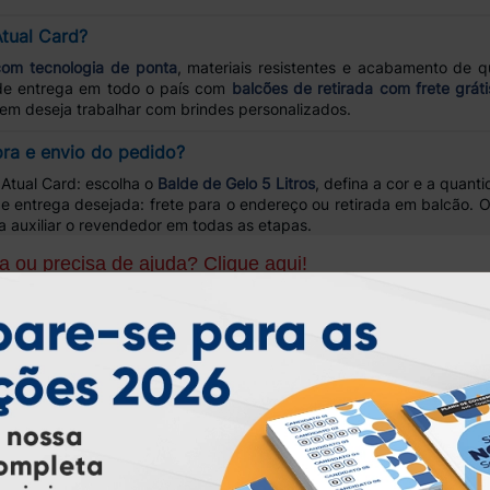
tual Card?
om tecnologia de ponta
, materiais resistentes e acabamento de qu
 de entrega em todo o país com
balcões de retirada com frete gráti
uem deseja trabalhar com brindes personalizados.
ra e envio do pedido?
 Atual Card: escolha o
Balde de Gelo 5 Litros
, defina a cor e a quant
de entrega desejada: frete para o endereço ou retirada em balcão. 
ra auxiliar o revendedor em todas as etapas.
 ou precisa de ajuda? Clique aqui!
ondidas, porém mensagens enviadas por clientes cadastrados têm pr