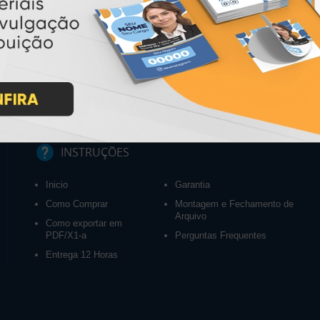
INSTRUÇÕES
Inicio
Garantia
Como Comprar
Montagem e Fechamento de
Arquivo
Como exportar em
PDF/X1-a
Perguntas Frequentes
Entrega 12 Horas