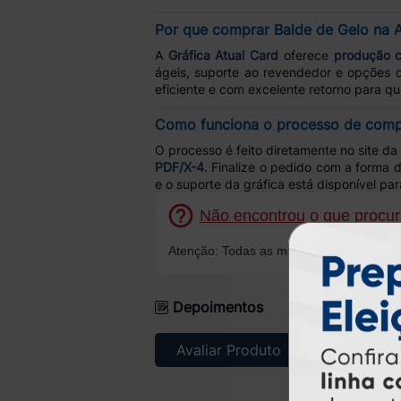
Por que comprar Balde de Gelo na A
A
Gráfica Atual Card
oferece
produção c
ágeis, suporte ao revendedor e opções
eficiente e com excelente retorno para q
Como funciona o processo de comp
O processo é feito diretamente no site da
PDF/X-4
. Finalize o pedido com a forma 
e o suporte da gráfica está disponível pa
Não encontrou o que procura
Atenção: Todas as mensagens serão resp
Depoimentos
Avaliar Produto