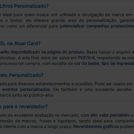
Litros Personalizado?
 ideal para quem busca unir utilidade e divulgação de marca em 
vos e festas, ele oferece grande área de personalização, garan
-lo como um diferencial para
potencializar campanhas promociona
5L na Atual Card?
arito disponibilizado na página do produto
. Basta baixar o arquivo e
otoshop. A arte final deve ser salva em
PDF/X-4
, respeitando as ma
no processo de compra, com escolha da
cor do balde, tipo de impress
Gelo Personalizado?
ado para diversos estabelecimentos e ocasiões. Pode ser usado em h
 eventos personalizados
. Ele também é uma excelente escolha
marca junto ao público-alvo.
to para o revendedor?
uto de excelente aceitação no mercado, com
alto valor percebido
e 
ressão de marcas, frases e logotipos, sendo ideal para campanha
do cliente com a marca a longo prazo.
Revendedores gráficos
podem a