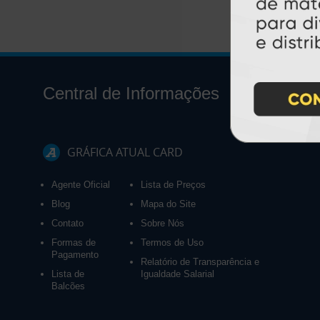
Central de Informações
GRÁFICA ATUAL CARD
Agente Oficial
Lista de Preços
Blog
Mapa do Site
Contato
Sobre Nós
Formas de
Termos de Uso
Pagamento
Relatório de Transparência e
Lista de
Igualdade Salarial
Balcões