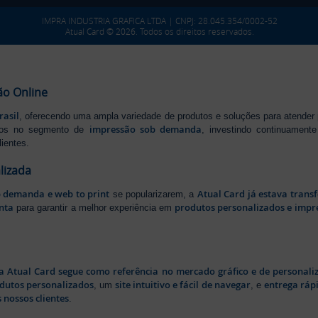
IMPRA INDUSTRIA GRAFICA LTDA | CNPJ: 28.045.354/0002-52
Atual Card © 2026. Todos os direitos reservados.
ão Online
rasil
, oferecendo uma ampla variedade de produtos e soluções para atender
impressão sob demanda
iros no segmento de
, investindo continuamen
ientes.
lizada
b demanda e web to print
Atual Card já estava tran
se popularizarem, a
nta
produtos personalizados e impr
para garantir a melhor experiência em
a Atual Card segue como referência no mercado gráfico e de personali
odutos personalizados
site intuitivo e fácil de navegar
entrega rápi
, um
, e
 nossos clientes
.