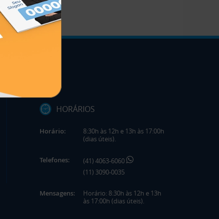
HORÁRIOS
Horário:
8:30h às 12h e 13h às 17:00h
(dias úteis).
Telefones:
(41) 4063-6060
(11) 3090-0035
Mensagens:
Horário: 8:30h às 12h e 13h
às 17:00h (dias úteis).