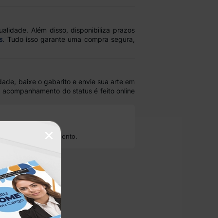
alidade. Além disso, disponibiliza prazos
s
. Tudo isso garante uma compra segura,
idade, baixe o gabarito e envie sua arte em
O acompanhamento do status é feito online
×
ioridade no atendimento.