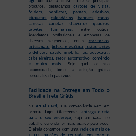
ágil
em todo o Brasil. Entre os principais
cartões de visita
,
produtos, destacamos
folders
,
panfletos
,
pastas
,
adesivos
,
etiquetas
,
calendários
,
banners
,
copos
,
canecas
,
canetas
,
chaveiros
,
quadros
,
tapetes
,
luminárias
, entre outros.
Atendemos profissionais e empresas de
escritórios
,
diversos segmentos, como
artesanato
,
beleza e estética
,
restaurantes
e delivery
,
saúde
,
imobiliárias
,
advocacia
,
cabeleireiros
,
setor automotivo
,
comércio
e muito mais
. Seja qual for sua
necessidade, temos a solução gráfica
personalizada para você!
Facilidade na Entrega em Todo o
Brasil e Frete Grátis
Atual Card
Na
, sua conveniência vem em
entrega direta
primeiro lugar! Oferecemos
para o seu endereço
, seja em casa, no
trabalho ou onde for mais prático para você.
rede de mais de
E ainda contamos com uma
11.000 balcões de retirada em todo o