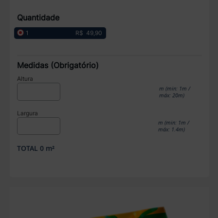
Quantidade
R$ 49,90
1
Medidas (Obrigatório)
Altura
m (min: 1m /
máx: 20m)
Largura
m (min: 1m /
máx: 1.4m)
TOTAL
0
m²