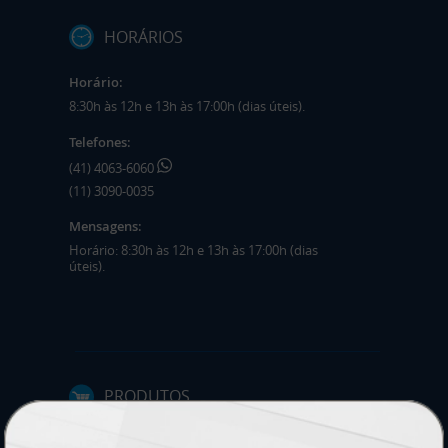
HORÁRIOS
Horário:
8:30h às 12h e 13h às 17:00h (dias úteis).
Telefones:
(41) 4063-6060
(11) 3090-0035
Mensagens:
Horário: 8:30h às 12h e 13h às 17:00h (dias
úteis).
PRODUTOS
Adesivos