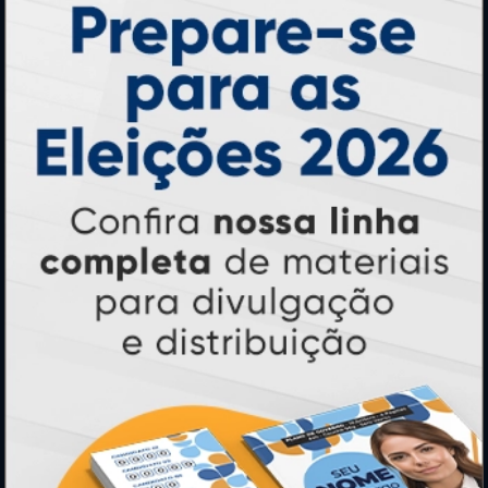
Pastas
Ímãs
Cartão de Visita
Folder, Flyer e Panfleto
Banners e Lonas
Calendários 2027
PAGUE COM