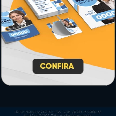
* Pagamento com cartão de crédito terá valor adicional.
** Pagamentos a prazo poderão ter acréscimo.
*** Nota fiscal sujeita a emissão de acordo com prestador de
serviço, conforme legislação pertinente.
PARTICIPE
SEGURANÇA
IMPRA INDUSTRIA GRAFICA LTDA | CNPJ: 28.045.354/0002-52
Atual Card © 2026. Todos os direitos reservados.