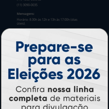
(11) 3090-0035
Mensagens:
Horário: 8:30h às 12h e 13h às 17:00h (dias
úteis).
PRODUTOS
Adesivos
Pastas
Ímãs
Cartão de Visita
Folder, Flyer e Panfleto
Banners e Lonas
Calendários 2027