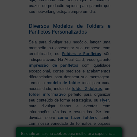
prazos de produção rápidos para garantir que
seu networking esteja sempre em dia.
Diversos Modelos de Folders e
Panfletos Personalizados
Seja para divulgar seu negócio, lançar uma
promoção ou apresentar sua empresa com
Folders e Panfletos
credibilidade, os
são
indispensáveis. Na Atual Card, você garante
impressão de panfletos
com qualidade
excepcional, cortes precisos e acabamentos
diferenciados para destacar sua mensagem.
modelo de folder
Temos o
ideal para cada
folder 2 dobras
necessidade, incluindo
, um
folder informativo
perfeito para organizar
Flyer
seu conteúdo de forma estratégica, ou
,
para divulgar festas e eventos com
informações rápidas e resumidas. Se tem
como fazer folders
dúvidas sobre
, conte
com nossa variedade de formatos e opções
para criar um material que realmente se
Este site armazena cookies para melhorar a experiência
destaca. Produção ágil, entrega rápida e