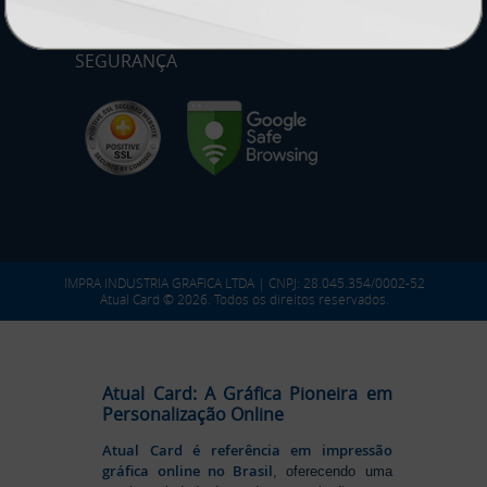
SEGURANÇA
IMPRA INDUSTRIA GRAFICA LTDA | CNPJ: 28.045.354/0002-52
Atual Card © 2026. Todos os direitos reservados.
Atual Card: A Gráfica Pioneira em
Personalização Online
Atual Card é referência em impressão
gráfica online no Brasil
, oferecendo uma