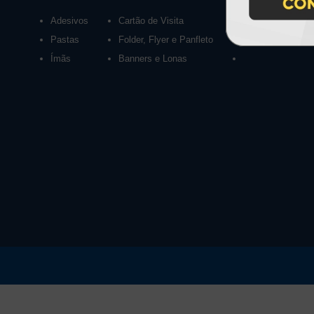
Adesivos
Cartão de Visita
Calendários 2027
Pastas
Folder, Flyer e Panfleto
Ímãs
Banners e Lonas