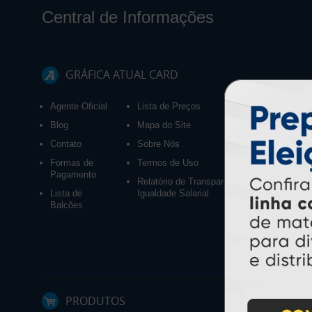
Central de Informações
GRÁFICA ATUAL CARD
Agente Oficial
Lista de Preços
Blog
Mapa do Site
Contato
Sobre Nós
Formas de
Termos de Uso
Pagamento
Relatório de Transparência e
Lista de
Igualdade Salarial
Balcões
PRODUTOS