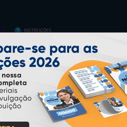
INSTRUÇÕES
Inicio
Garantia
Como Comprar
Montagem e Fechamento de
Arquivo
Como exportar em
PDF/X1-a
Perguntas Frequentes
Entrega 12 Horas
PAGUE COM