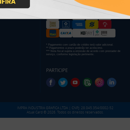
* Pagamento com cartão de crédito terá valor adicional.
** Pagamentos a prazo poderão ter acréscimo.
*** Nota fiscal sujeita a emissão de acordo com prestador de
serviço, conforme legislação pertinente.
PARTICIPE
IMPRA INDUSTRIA GRAFICA LTDA | CNPJ: 28.045.354/0002-52
Atual Card © 2026. Todos os direitos reservados.