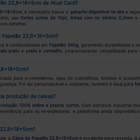
lão 22,8x18x5cm da Atual Card?
2,8x18x5cm
, é necessário baixar o
gabarito disponível no site
e segui
tório, use
fontes acima de 10pt
,
linhas com no mínimo 0,3mm
e 
cos detalhes.
de Papelão 22,8x18x5cm?
ixa é confeccionada em
Papelão 340g
, garantindo durabilidade e re
 em preto
e
preto e vermelho
, proporcionando versatilidade para
22,8x18x5cm?
icada para e-commerces, lojas de cosméticos, brindes e acessóri
rança. Por ser personalizável e resistente, também é ideal para
fr
 na produção de caixas?
produção 100% online e prazos curtos
. Com estrutura industrial m
nveniência para os revendedores. A plataforma ainda disponibiliz
o 22,8x18x5cm?
ura
, a
Caixa de Papelão 22,8x18x5cm
é excelente para revenda. A 