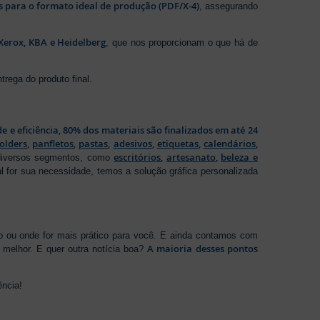
os para o formato ideal de produção (PDF/X-4)
, assegurando
Xerox, KBA e Heidelberg
, que nos proporcionam o que há de
rega do produto final.
de e eficiência, 80% dos materiais são finalizados em até 24
folders
,
panfletos
,
pastas
,
adesivos
,
etiquetas
,
calendários
,
escritórios
,
artesanato
,
beleza e
 diversos segmentos, como
al for sua necessidade, temos a solução gráfica personalizada
ho ou onde for mais prático para você. E ainda contamos com
A maioria desses pontos
melhor. E quer outra notícia boa?
ência!