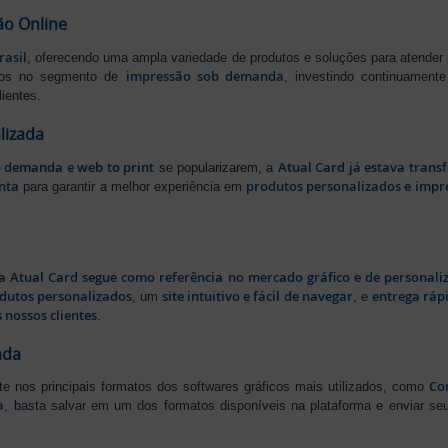
ão Online
rasil
, oferecendo uma ampla variedade de produtos e soluções para atender
impressão sob demanda
iros no segmento de
, investindo continuamen
ientes.
lizada
b demanda e web to print
Atual Card já estava tran
se popularizarem, a
nta
produtos personalizados e impr
para garantir a melhor experiência em
a Atual Card segue como referência no mercado gráfico e de personali
odutos personalizados
site intuitivo e fácil de navegar
entrega rápi
, um
, e
 nossos clientes
.
ada
Cor
rte nos principais formatos dos softwares gráficos mais utilizados, como
a
, basta salvar em um dos formatos disponíveis na plataforma e enviar seu