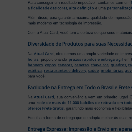
Para conseguir um resultado impecável, contamos com um
fidelidade das cores, alta definição
personalizaçã
a
e uma
Além disso, para garantir a máxima qualidade de impress
mais moderno em tecnologia de impressão.
Com a Atual Card, você tem a certeza de que seus materiais 
Diversidade de Produtos para suas Necessida
Atual Card
Na
, oferecemos uma ampla variedade de impr
horas
prazos rápidos e entrega ágil
, proporcionando
em t
banners
,
copos
,
canecas
,
canetas
,
chaveiros
,
quadros
,
t
estética
,
restaurantes e delivery
,
saúde
,
imobiliárias
,
adv
para você!
Facilidade na Entrega em Todo o Brasil e Frete 
Atual Card
Na
, sua conveniência vem em primeiro lugar!
rede de mais de 11.000 balcões de retirada em todo
uma
oferece Frete Grátis
, garantindo mais economia e flexibilid
Escolha a forma de entrega que se adapta melhor às suas n
Entrega Expressa: Impressão e Envio em apena