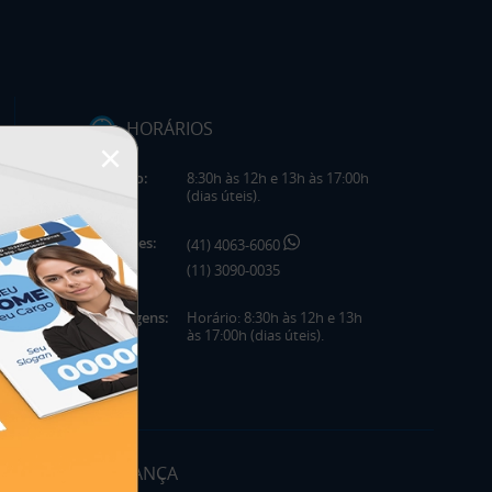
HORÁRIOS
×
Horário:
8:30h às 12h e 13h às 17:00h
(dias úteis).
Telefones:
(41) 4063-6060
(11) 3090-0035
Mensagens:
Horário: 8:30h às 12h e 13h
às 17:00h (dias úteis).
SEGURANÇA