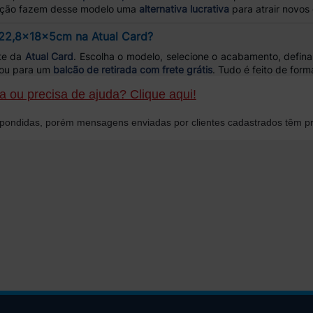
ização fazem desse modelo uma
alternativa lucrativa
para atrair novos c
22,8x18x5cm na Atual Card?
ite da
Atual Card
. Escolha o modelo, selecione o acabamento, defina
o ou para um
balcão de retirada com frete grátis
. Tudo é feito de form
 ou precisa de ajuda? Clique aqui!
ondidas, porém mensagens enviadas por clientes cadastrados têm pr