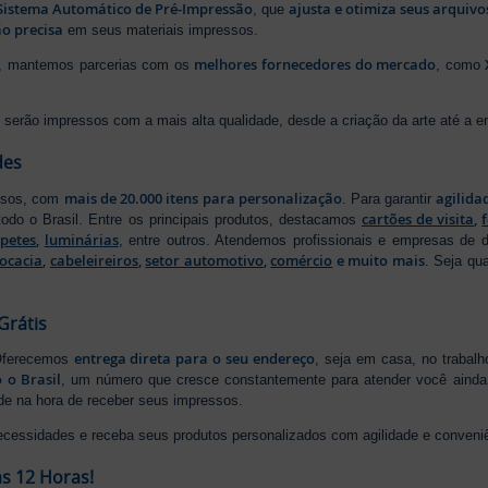
Sistema Automático de Pré-Impressão
ajusta e otimiza seus arquiv
, que
o precisa
em seus materiais impressos.
melhores fornecedores do mercado
ão, mantemos parcerias com os
, como
serão impressos com a mais alta qualidade, desde a criação da arte até a ent
des
mais de 20.000 itens para personalização
agilida
essos, com
. Para garantir
cartões de visita
,
odo o Brasil. Entre os principais produtos, destacamos
apetes
,
luminárias
, entre outros. Atendemos profissionais e empresas de
ocacia
,
cabeleireiros
,
setor automotivo
,
comércio
e muito mais
. Seja qu
Grátis
entrega direta para o seu endereço
 Oferecemos
, seja em casa, no trabal
 o Brasil
, um número que cresce constantemente para atender você ainda 
ade na hora de receber seus impressos.
ecessidades e receba seus produtos personalizados com agilidade e conveni
s 12 Horas!