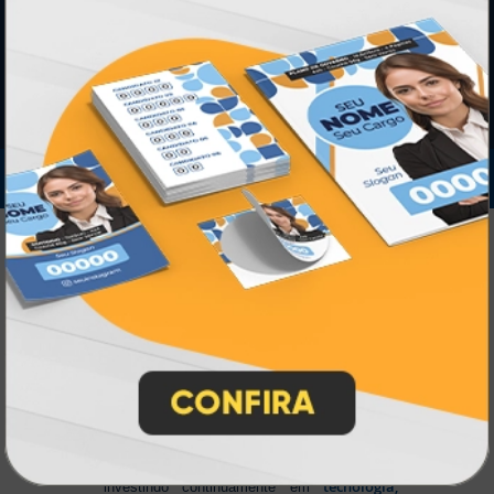
IMPRA INDUSTRIA GRAFICA LTDA | CNPJ: 28.045.354/0002-52
Atual Card © 2026. Todos os direitos reservados.
Atual Card: A Gráfica Pioneira em
Personalização Online
Atual Card é referência em impressão
gráfica online no Brasil
, oferecendo uma
ampla variedade de produtos e soluções para
atender profissionais autônomos, empresas e
revendedores gráficos
quase três
. Com
décadas de experiência
, somos pioneiros no
impressão sob demanda
segmento de
,
tecnologia,
investindo continuamente em