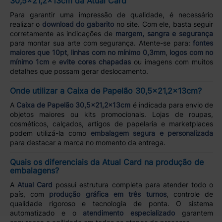
30,5x21,2x13cm da Atual Card
Para garantir uma impressão de qualidade, é necessário
realizar o
download do gabarito
no site. Com ele, basta seguir
corretamente as indicações de
margem, sangra e segurança
para montar sua arte com segurança. Atente-se para:
fontes
maiores que 10pt
,
linhas com no mínimo 0,3mm
,
logos com no
mínimo 1cm
e
evite cores chapadas
ou imagens com muitos
detalhes que possam gerar deslocamento.
Onde utilizar a Caixa de Papelão 30,5x21,2x13cm?
A
Caixa de Papelão 30,5x21,2x13cm
é indicada para envio de
objetos maiores ou kits promocionais. Lojas de roupas,
cosméticos, calçados, artigos de papelaria e marketplaces
podem utilizá-la como
embalagem segura e personalizada
para destacar a marca no momento da entrega.
Quais os diferenciais da Atual Card na produção de
embalagens?
A
Atual Card
possui estrutura completa para atender todo o
país, com
produção gráfica em três turnos
, controle de
qualidade rigoroso e tecnologia de ponta. O sistema
automatizado e o
atendimento especializado
garantem