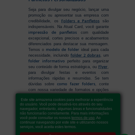
Seja para divulgar seu negócio, lançar uma
promoção ou apresentar sua empresa com
Folders e Panfletos
credibilidade, os
são
indispensáveis. Na Atual Card, você garante
impressão de panfletos
com qualidade
excepcional, cortes precisos e acabamentos
diferenciados para destacar sua mensagem.
modelo de folder
Temos o
ideal para cada
folder 2 dobras
necessidade, incluindo
, um
folder informativo
perfeito para organizar
Flyer
seu conteúdo de forma estratégica, ou
,
para divulgar festas e eventos com
informações rápidas e resumidas. Se tem
como fazer folders
dúvidas sobre
, conte
com nossa variedade de formatos e opções
para criar um material que realmente se
Este site armazena cookies para melhorar a experiência
destaca. Produção ágil, entrega rápida e
do usuário. Você pode desativá-los através do seu
qualidade garantida para levar sua
navegador, entretanto, algumas áreas e funcionalidades
comunicação a outro nível!
não funcionarão corretamente. Para mais informações
você pode consultar os nossos
termos de uso
. Ao
continuar navegando por este site e utilizando nossos
serviços, você aceita estes termos.