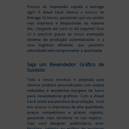
impressão rápida e entrega
Precisa de
ágil
Atual Card
? A
oferece o serviço de
Entrega 12 Horas
, garantindo que seu pedido
impresso e despachado no mesmo
seja
dia
, chegando até você no dia seguinte! Isso
avançado
só é possível graças ao nosso
sistema de produção automatizada
e a
logística eficiente
uma
, que garantem
velocidade sem comprometer a qualidade
.
Seja um Revendedor Gráfico de
Sucesso
Toda a nossa estrutura é projetada para
custos
oferecer produtos personalizados com
reduzidos e excelentes margens de lucro
para revendedores gráficos
Atual
. Com a
Card como sua parceira de produção
, você
impressos de alta qualidade,
tem acesso a
preços competitivos e prazos rápidos
,
garantindo mais eficiência no seu negócio.
designer, publicitário, arte-
Seja você
finalista, agência ou gráfica de qualquer