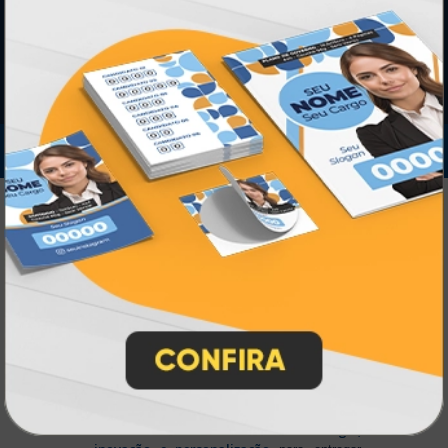
IMPRA INDUSTRIA GRAFICA LTDA | CNPJ: 28.045.354/0002-52
Atual Card © 2026. Todos os direitos reservados.
Atual Card: A Gráfica Pioneira em
Personalização Online
Atual Card é referência em impressão
gráfica online no Brasil
, oferecendo uma
ampla variedade de produtos e soluções para
atender profissionais autônomos, empresas e
revendedores gráficos
quase três
. Com
décadas de experiência
, somos pioneiros no
impressão sob demanda
segmento de
,
tecnologia,
investindo continuamente em