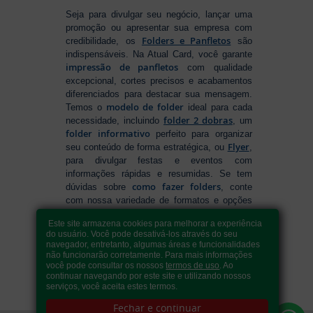
Seja para divulgar seu negócio, lançar uma
promoção ou apresentar sua empresa com
Folders e Panfletos
credibilidade, os
são
indispensáveis. Na Atual Card, você garante
impressão de panfletos
com qualidade
excepcional, cortes precisos e acabamentos
diferenciados para destacar sua mensagem.
modelo de folder
Temos o
ideal para cada
folder 2 dobras
necessidade, incluindo
, um
folder informativo
perfeito para organizar
Flyer
seu conteúdo de forma estratégica, ou
,
para divulgar festas e eventos com
informações rápidas e resumidas. Se tem
como fazer folders
dúvidas sobre
, conte
com nossa variedade de formatos e opções
para criar um material que realmente se
Este site armazena cookies para melhorar a experiência
destaca. Produção ágil, entrega rápida e
do usuário. Você pode desativá-los através do seu
qualidade garantida para levar sua
navegador, entretanto, algumas áreas e funcionalidades
comunicação a outro nível!
não funcionarão corretamente. Para mais informações
você pode consultar os nossos
termos de uso
. Ao
continuar navegando por este site e utilizando nossos
serviços, você aceita estes termos.
Fechar e continuar