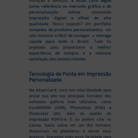
a Atual Card segue
inovação e serviços,
como referência no mercado gráfico e de
personalização online
, oferecendo
impressão digital e offset de alta
qualidade
portfólio
. Nosso segredo? Um
completo de produtos personalizados
, um
site intuitivo e fácil de navegar
entrega
, e
rápida para todo o Brasil
. Tudo foi
a melhor
projetado para proporcionar
experiência de compra e a máxima
satisfação dos nossos clientes
.
Tecnologia de Ponta em Impressão
Personalizada
Na Atual Card
, você tem total liberdade para
enviar sua arte nos principais formatos dos
softwares gráficos mais utilizados, como
CorelDRAW (CDR), Photoshop (PSD) e
Illustrator (AI)
, além do padrão de
impressão PDF/X-4
. E se preferir criar no
Canva
, basta salvar em um dos formatos
disponíveis na plataforma e enviar seus
arquivos. Aproveite mais essa facilidade para