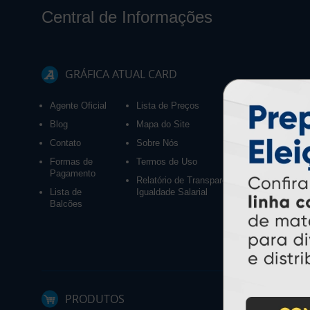
Central de Informações
GRÁFICA ATUAL CARD
Agente Oficial
Lista de Preços
Blog
Mapa do Site
Contato
Sobre Nós
Formas de
Termos de Uso
Pagamento
Relatório de Transparência e
Lista de
Igualdade Salarial
Balcões
PRODUTOS