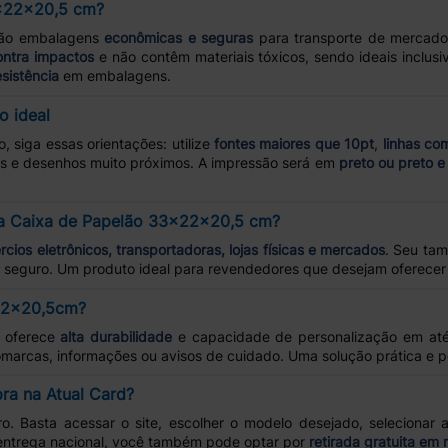
3x22x20,5 cm?
ão embalagens
econômicas e seguras
para transporte de mercador
ontra impactos
e não contêm materiais tóxicos, sendo ideais inclusi
esistência
em embalagens.
o ideal
 siga essas orientações: utilize
fontes maiores que 10pt
,
linhas c
as e desenhos muito próximos. A impressão será em
preto ou preto e
 da Caixa de Papelão 33x22x20,5 cm?
cios eletrônicos, transportadoras, lojas físicas e mercados
. Seu ta
te seguro. Um produto ideal para revendedores que desejam oferece
x22x20,5cm?
a oferece
alta durabilidade
e capacidade de personalização em at
omarcas, informações ou avisos de cuidado. Uma solução prática e pe
ra na Atual Card?
o. Basta acessar o site, escolher o modelo desejado, selecionar 
entrega nacional, você também pode optar por
retirada gratuita em