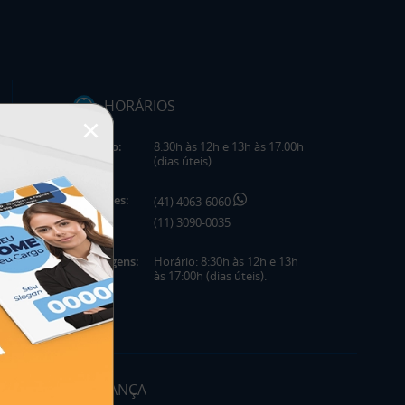
HORÁRIOS
×
Horário:
8:30h às 12h e 13h às 17:00h
(dias úteis).
Telefones:
(41) 4063-6060
(11) 3090-0035
Mensagens:
Horário: 8:30h às 12h e 13h
às 17:00h (dias úteis).
SEGURANÇA