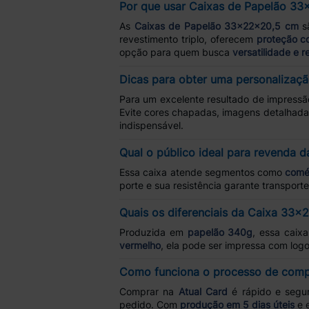
Por que usar Caixas de Papelão 3
As
Caixas de Papelão 33x22x20,5 cm
s
revestimento triplo, oferecem
proteção c
opção para quem busca
versatilidade e r
Dicas para obter uma personalizaçã
Para um excelente resultado de impressão,
Evite cores chapadas, imagens detalhad
indispensável.
Qual o público ideal para revenda
Essa caixa atende segmentos como
comér
porte e sua resistência garante transpor
Quais os diferenciais da Caixa 33
Produzida em
papelão 340g
, essa caix
vermelho
, ela pode ser impressa com log
Como funciona o processo de comp
Comprar na
Atual Card
é rápido e segur
pedido. Com
produção em 5 dias úteis
e 