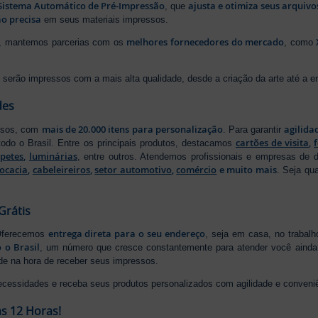
Sistema Automático de Pré-Impressão
ajusta e otimiza seus arquiv
, que
o precisa
em seus materiais impressos.
melhores fornecedores do mercado
ão, mantemos parcerias com os
, como
serão impressos com a mais alta qualidade, desde a criação da arte até a ent
des
mais de 20.000 itens para personalização
agilida
essos, com
. Para garantir
cartões de visita
,
odo o Brasil. Entre os principais produtos, destacamos
apetes
,
luminárias
, entre outros. Atendemos profissionais e empresas de
ocacia
,
cabeleireiros
,
setor automotivo
,
comércio
e muito mais
. Seja qu
Grátis
entrega direta para o seu endereço
 Oferecemos
, seja em casa, no trabal
 o Brasil
, um número que cresce constantemente para atender você ainda 
ade na hora de receber seus impressos.
ecessidades e receba seus produtos personalizados com agilidade e conveni
s 12 Horas!