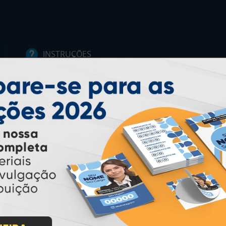
INSTRUÇÕES
Inicio
Garantia
Como Comprar
Montagem e Fechamento de
Arquivo
Como exportar em
PDF/X1-a
Perguntas Frequentes
Entrega 12 Horas
PAGUE COM