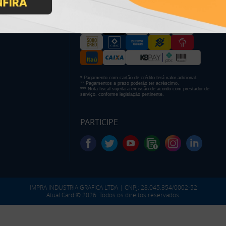
* Pagamento com cartão de crédito terá valor adicional.
** Pagamentos a prazo poderão ter acréscimo.
*** Nota fiscal sujeita a emissão de acordo com prestador de
serviço, conforme legislação pertinente.
PARTICIPE
IMPRA INDUSTRIA GRAFICA LTDA | CNPJ: 28.045.354/0002-52
Atual Card © 2026. Todos os direitos reservados.