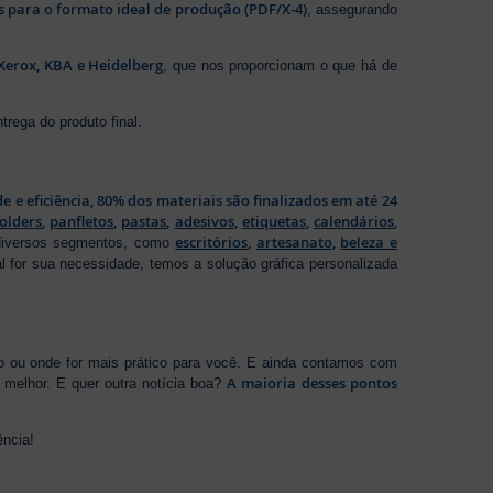
os para o formato ideal de produção (PDF/X-4)
, assegurando
Xerox, KBA e Heidelberg
, que nos proporcionam o que há de
rega do produto final.
de e eficiência, 80% dos materiais são finalizados em até 24
folders
,
panfletos
,
pastas
,
adesivos
,
etiquetas
,
calendários
,
escritórios
,
artesanato
,
beleza e
 diversos segmentos, como
al for sua necessidade, temos a solução gráfica personalizada
ho ou onde for mais prático para você. E ainda contamos com
A maioria desses pontos
melhor. E quer outra notícia boa?
ência!