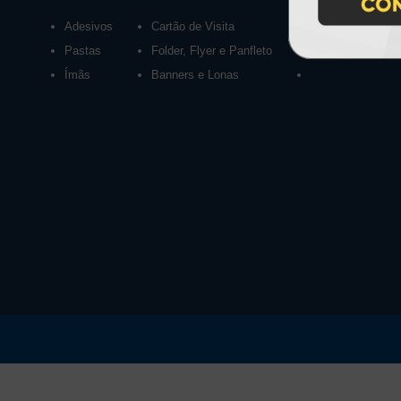
Adesivos
Cartão de Visita
Calendários 2027
Pastas
Folder, Flyer e Panfleto
Ímãs
Banners e Lonas