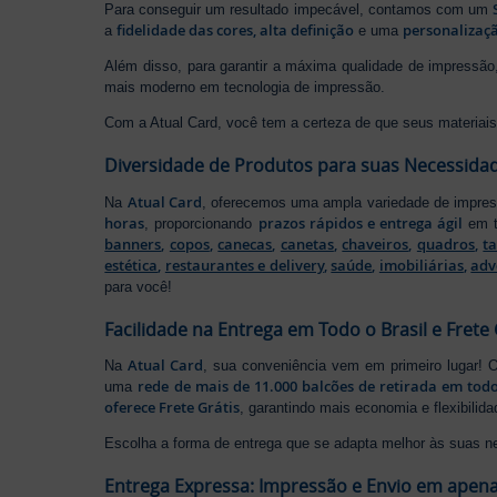
Para conseguir um resultado impecável, contamos com um
fidelidade das cores, alta definição
personalizaçã
a
e uma
Além disso, para garantir a máxima qualidade de impress
mais moderno em tecnologia de impressão.
Com a Atual Card, você tem a certeza de que seus materiais 
Diversidade de Produtos para suas Necessida
Atual Card
Na
, oferecemos uma ampla variedade de impr
horas
prazos rápidos e entrega ágil
, proporcionando
em t
banners
,
copos
,
canecas
,
canetas
,
chaveiros
,
quadros
,
t
estética
,
restaurantes e delivery
,
saúde
,
imobiliárias
,
adv
para você!
Facilidade na Entrega em Todo o Brasil e Frete 
Atual Card
Na
, sua conveniência vem em primeiro lugar!
rede de mais de 11.000 balcões de retirada em todo
uma
oferece Frete Grátis
, garantindo mais economia e flexibilid
Escolha a forma de entrega que se adapta melhor às suas n
Entrega Expressa: Impressão e Envio em apena