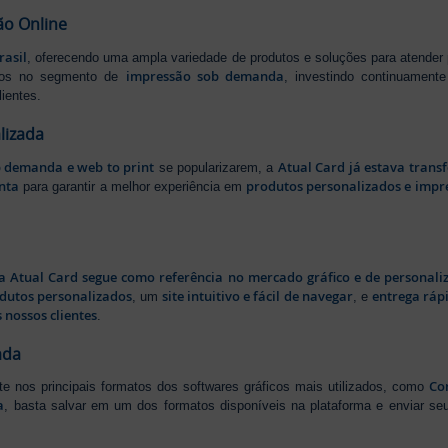
ão Online
rasil
, oferecendo uma ampla variedade de produtos e soluções para atender
impressão sob demanda
iros no segmento de
, investindo continuamen
ientes.
lizada
b demanda e web to print
Atual Card já estava tran
se popularizarem, a
nta
produtos personalizados e impr
para garantir a melhor experiência em
a Atual Card segue como referência no mercado gráfico e de personali
odutos personalizados
site intuitivo e fácil de navegar
entrega rápi
, um
, e
 nossos clientes
.
ada
Cor
rte nos principais formatos dos softwares gráficos mais utilizados, como
a
, basta salvar em um dos formatos disponíveis na plataforma e enviar seu