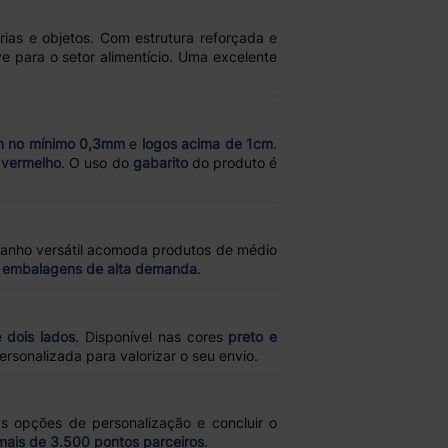
ias e objetos. Com estrutura reforçada e
ve para o setor alimentício. Uma excelente
om no mínimo 0,3mm
e
logos acima de 1cm
.
 vermelho
. O uso do
gabarito
do produto é
manho versátil acomoda produtos de médio
r
embalagens de alta demanda
.
é
dois lados
. Disponível nas cores
preto e
rsonalizada para valorizar o seu envio.
as opções de personalização e concluir o
 mais de 3.500 pontos parceiros
.