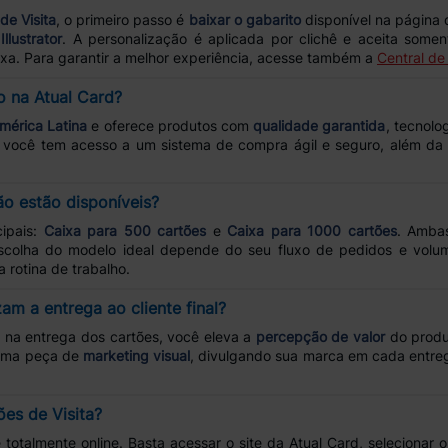
de Visita
, o primeiro passo é
baixar o gabarito
disponível na página 
llustrator
. A personalização é aplicada por clichê e aceita some
ixa. Para garantir a melhor experiência, acesse também a
Central de
o na Atual Card?
América Latina
e oferece produtos com
qualidade garantida
, tecnolo
, você tem acesso a um sistema de compra ágil e seguro, além da
o estão disponíveis?
cipais:
Caixa para 500 cartões
e
Caixa para 1000 cartões
. Ambas
scolha do modelo ideal depende do seu fluxo de pedidos e volum
 rotina de trabalho.
m a entrega ao cliente final?
a
na entrega dos cartões, você eleva a
percepção de valor
do produ
a uma peça de
marketing visual
, divulgando sua marca em cada entreg
es de Visita?
e totalmente online. Basta acessar o site da Atual Card, selecionar