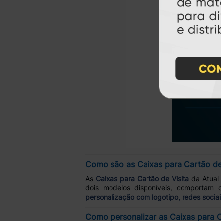
Como são as Caixas para Cartão de 
As
Caixas para Cartão de Visita
da Atual
dois modelos disponíveis, comportam
personalização com logotipo, redes sociai
Como personalizar as Caixas para 