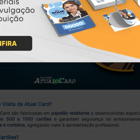
Visita da Atual Card?
 Card são fabricadas em
papelão resistente
e desenvolvidas espec
 de
500 a 1000 cartões
e garantem segurança no armazenament
s e contatos
, agregando valor à apresentação profissional.
Cartões?