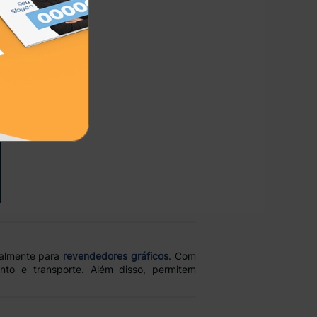
ialmente para
revendedores gráficos
. Com
o e transporte. Além disso, permitem