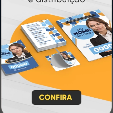
IMPRA INDUSTRIA GRAFICA LTDA | CNPJ: 28.045.354/0002-52
Atual Card © 2026. Todos os direitos reservados.
Atual Card: A Gráfica Pioneira em
Personalização Online
Atual Card é referência em impressão
gráfica online no Brasil
, oferecendo uma
ampla variedade de produtos e soluções para
atender profissionais autônomos, empresas e
revendedores gráficos
quase três
. Com
décadas de experiência
, somos pioneiros no