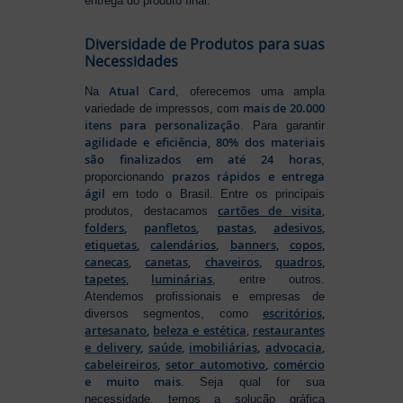
entrega do produto final.
Diversidade de Produtos para suas
Necessidades
Atual Card
Na
, oferecemos uma ampla
mais de 20.000
variedade de impressos, com
itens para personalização
. Para garantir
agilidade e eficiência, 80% dos materiais
são finalizados em até 24 horas
,
prazos rápidos e entrega
proporcionando
ágil
em todo o Brasil. Entre os principais
cartões de visita
,
produtos, destacamos
folders
,
panfletos
,
pastas
,
adesivos
,
etiquetas
,
calendários
,
banners
,
copos
,
canecas
,
canetas
,
chaveiros
,
quadros
,
tapetes
,
luminárias
, entre outros.
Atendemos profissionais e empresas de
escritórios
,
diversos segmentos, como
artesanato
,
beleza e estética
,
restaurantes
e delivery
,
saúde
,
imobiliárias
,
advocacia
,
cabeleireiros
,
setor automotivo
,
comércio
e muito mais
. Seja qual for sua
necessidade, temos a solução gráfica