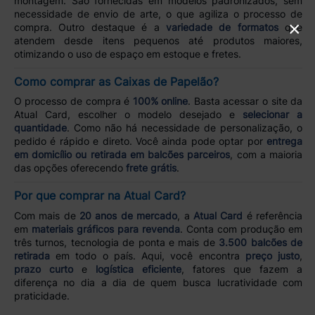
montagem. São fornecidas em modelos padronizados, sem
necessidade de envio de arte, o que agiliza o processo de
×
compra. Outro destaque é a
variedade de formatos
que
atendem desde itens pequenos até produtos maiores,
otimizando o uso de espaço em estoque e fretes.
Como comprar as Caixas de Papelão?
O processo de compra é
100% online
. Basta acessar o site da
Atual Card, escolher o modelo desejado e
selecionar a
quantidade
. Como não há necessidade de personalização, o
pedido é rápido e direto. Você ainda pode optar por
entrega
em domicílio ou retirada em balcões parceiros
, com a maioria
das opções oferecendo
frete grátis
.
Por que comprar na Atual Card?
Com mais de
20 anos de mercado
, a
Atual Card
é referência
em
materiais gráficos para revenda
. Conta com produção em
três turnos, tecnologia de ponta e mais de
3.500 balcões de
retirada
em todo o país. Aqui, você encontra
preço justo
,
prazo curto
e
logística eficiente
, fatores que fazem a
diferença no dia a dia de quem busca lucratividade com
praticidade.