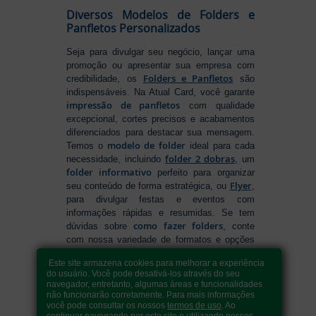
Diversos Modelos de Folders e
Panfletos Personalizados
Seja para divulgar seu negócio, lançar uma
promoção ou apresentar sua empresa com
Folders e Panfletos
credibilidade, os
são
indispensáveis. Na Atual Card, você garante
impressão de panfletos
com qualidade
excepcional, cortes precisos e acabamentos
diferenciados para destacar sua mensagem.
modelo de folder
Temos o
ideal para cada
folder 2 dobras
necessidade, incluindo
, um
folder informativo
perfeito para organizar
Flyer
seu conteúdo de forma estratégica, ou
,
para divulgar festas e eventos com
informações rápidas e resumidas. Se tem
como fazer folders
dúvidas sobre
, conte
com nossa variedade de formatos e opções
para criar um material que realmente se
Este site armazena cookies para melhorar a experiência
destaca. Produção ágil, entrega rápida e
do usuário. Você pode desativá-los através do seu
qualidade garantida para levar sua
navegador, entretanto, algumas áreas e funcionalidades
comunicação a outro nível!
não funcionarão corretamente. Para mais informações
você pode consultar os nossos
termos de uso
. Ao