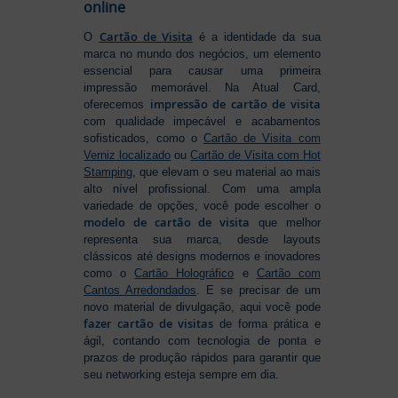
online
Cartão de Visita
O
é a identidade da sua
marca no mundo dos negócios, um elemento
essencial para causar uma primeira
impressão memorável. Na Atual Card,
impressão de cartão de visita
oferecemos
com qualidade impecável e acabamentos
sofisticados, como o
Cartão de Visita com
Verniz localizado
ou
Cartão de Visita com Hot
Stamping
, que elevam o seu material ao mais
alto nível profissional. Com uma ampla
variedade de opções, você pode escolher o
modelo de cartão de visita
que melhor
representa sua marca, desde layouts
clássicos até designs modernos e inovadores
como o
Cartão Holográfico
e
Cartão com
Cantos Arredondados
. E se precisar de um
novo material de divulgação, aqui você pode
fazer cartão de visitas
de forma prática e
ágil, contando com tecnologia de ponta e
prazos de produção rápidos para garantir que
seu networking esteja sempre em dia.