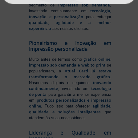
impressão sob demanda
segmento de
,
tecnologia,
investindo continuamente em
inovação e personalização
para entregar
qualidade, agilidade e a melhor
experiência
aos nossos clientes.
Pioneirismo e Inovação em
Impressão personalizada
gráfica online,
Muito antes de termos como
impressão sob demanda e web to print
se
Atual Card já estava
popularizarem, a
transformando o mercado gráfico
.
inovando
Nascemos digitais e seguimos
continuamente
tecnologia
, investindo em
de ponta
para garantir a melhor experiência
produtos personalizados e impressão
em
online
agilidade,
. Tudo isso para oferecer
qualidade e soluções inteligentes
que
atendem às suas necessidades.
Liderança e Qualidade em