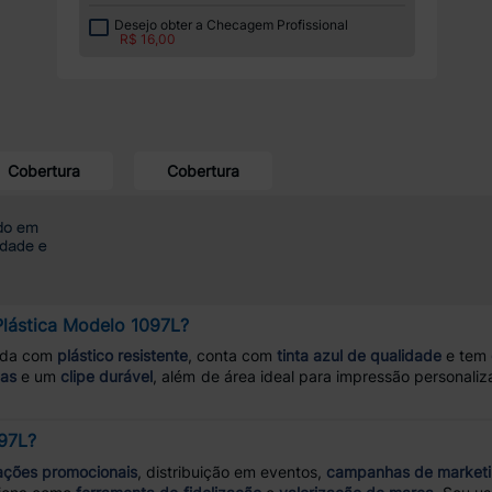
Desejo obter a Checagem Profissional
R$ 16,00
Cobertura
Cobertura
Plástica Modelo 1097L?
ada com
plástico resistente
, conta com
tinta azul de qualidade
e tem
das
e um
clipe durável
, além de área ideal para impressão personal
097L?
ações promocionais
, distribuição em eventos,
campanhas de market