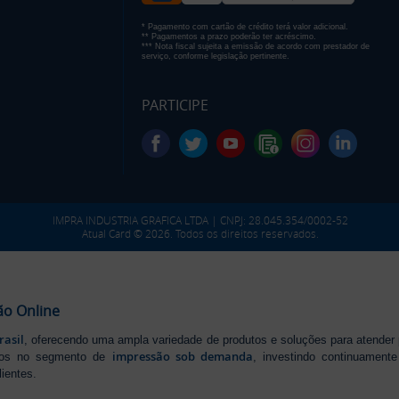
* Pagamento com cartão de crédito terá valor adicional.
** Pagamentos a prazo poderão ter acréscimo.
*** Nota fiscal sujeita a emissão de acordo com prestador de
serviço, conforme legislação pertinente.
PARTICIPE
IMPRA INDUSTRIA GRAFICA LTDA | CNPJ: 28.045.354/0002-52
Atual Card © 2026. Todos os direitos reservados.
ão Online
rasil
, oferecendo uma ampla variedade de produtos e soluções para atender
impressão sob demanda
iros no segmento de
, investindo continuamen
ientes.