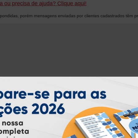
 ou precisa de ajuda? Clique aqui!
ondidas, porém mensagens enviadas por clientes cadastrados têm pr
INSTRUÇÕES