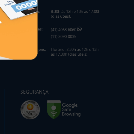
Horário:
8:30h às 12h e 13h às 17:00h
(dias úteis).
Telefones:
(41) 4063-6060
(11) 3090-0035
Mensagens:
Horário: 8:30h às 12h e 13h
às 17:00h (dias úteis).
SEGURANÇA