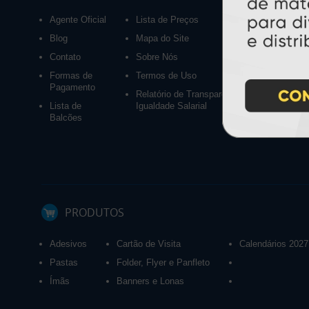
Agente Oficial
Lista de Preços
Blog
Mapa do Site
Contato
Sobre Nós
Formas de
Termos de Uso
Pagamento
Relatório de Transparência e
Lista de
Igualdade Salarial
Balcões
PRODUTOS
Adesivos
Cartão de Visita
Calendários 2027
Pastas
Folder, Flyer e Panfleto
Ímãs
Banners e Lonas