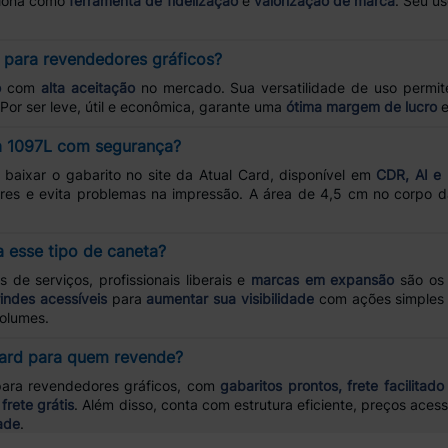
nciona como
ferramenta de fidelização
e
valorização de marca
. Seu us
 para revendedores gráficos?
o
com
alta aceitação
no mercado. Sua versatilidade de uso permi
 Por ser leve, útil e econômica, garante uma
ótima margem de lucro
e
a 1097L com segurança?
a baixar o gabarito no site da Atual Card, disponível em
CDR, AI e
res e evita problemas na impressão. A área de 4,5 cm no corpo da 
a esse tipo de caneta?
de serviços, profissionais liberais e
marcas em expansão
são os
indes acessíveis
para
aumentar sua visibilidade
com ações simples 
olumes.
 Card para quem revende?
para revendedores gráficos, com
gabaritos prontos, frete facilitado
frete grátis
. Além disso, conta com estrutura eficiente, preços aces
ade
.