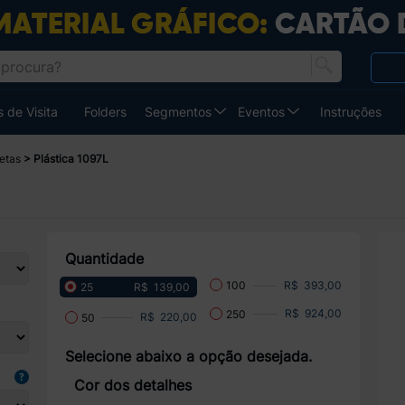
 de Visita
Folders
Segmentos
Eventos
Instruções
etas
Plástica 1097L
Quantidade
R$ 393,00
100
R$ 139,00
25
R$ 924,00
250
R$ 220,00
50
Selecione abaixo a opção desejada.
Cor dos detalhes