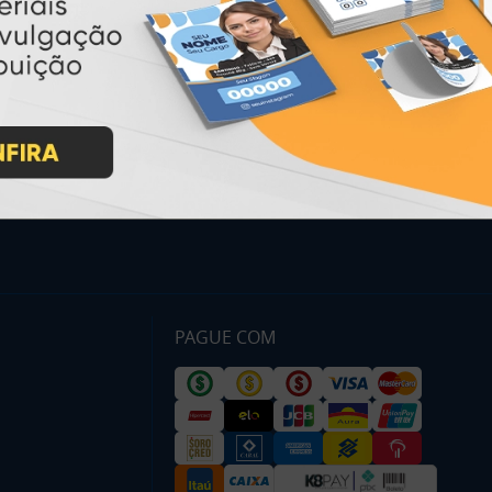
Inicio
Garantia
Como Comprar
Montagem e Fechamento de
Arquivo
Como exportar em
PDF/X1-a
Perguntas Frequentes
Entrega 12 Horas
PAGUE COM