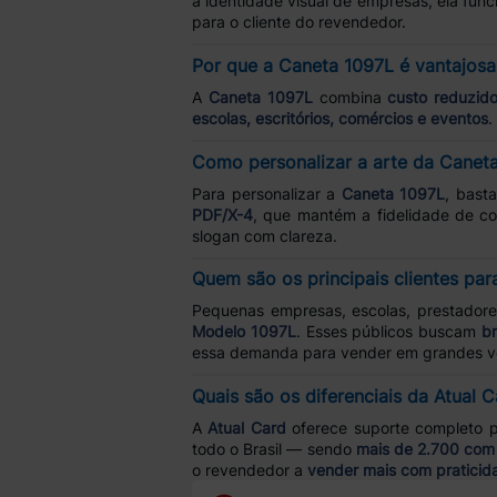
a identidade visual de empresas, ela fu
para o cliente do revendedor.
Por que a Caneta 1097L é vantajosa
A
Caneta 1097L
combina
custo reduzid
escolas, escritórios, comércios e eventos
.
Como personalizar a arte da Canet
Para personalizar a
Caneta 1097L
, bast
PDF/X-4
, que mantém a fidelidade de co
slogan com clareza.
Quem são os principais clientes par
Pequenas empresas, escolas, prestadores 
Modelo 1097L
. Esses públicos buscam
br
essa demanda para vender em grandes v
Quais são os diferenciais da Atual
A
Atual Card
oferece suporte completo 
todo o Brasil — sendo
mais de 2.700 com 
o revendedor a
vender mais com praticid