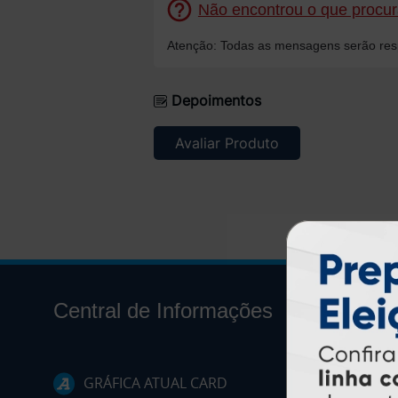
Não encontrou o que procura
Atenção: Todas as mensagens serão resp
Depoimentos
Avaliar Produto
Central de Informações
GRÁFICA ATUAL CARD