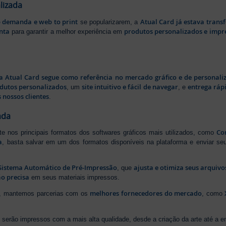
lizada
b demanda e web to print
Atual Card já estava tran
se popularizarem, a
nta
produtos personalizados e impr
para garantir a melhor experiência em
a Atual Card segue como referência no mercado gráfico e de personali
odutos personalizados
site intuitivo e fácil de navegar
entrega rápi
, um
, e
 nossos clientes
.
ada
Cor
rte nos principais formatos dos softwares gráficos mais utilizados, como
a
, basta salvar em um dos formatos disponíveis na plataforma e enviar seu
Sistema Automático de Pré-Impressão
ajusta e otimiza seus arquiv
, que
o precisa
em seus materiais impressos.
melhores fornecedores do mercado
ão, mantemos parcerias com os
, como
serão impressos com a mais alta qualidade, desde a criação da arte até a ent