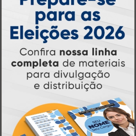
online
agilidade,
. Tudo isso para oferecer
qualidade e soluções inteligentes
que
atendem às suas necessidades.
Liderança e Qualidade em
Impressão
Prestes a completar três décadas de
a Atual Card segue
inovação e serviços,
como referência no mercado gráfico e de
personalização online
, oferecendo
impressão digital e offset de alta
qualidade
portfólio
. Nosso segredo? Um
completo de produtos personalizados
, um
site intuitivo e fácil de navegar
entrega
, e
rápida para todo o Brasil
. Tudo foi
a melhor
projetado para proporcionar
experiência de compra e a máxima
satisfação dos nossos clientes
.
Tecnologia de Ponta em Impressão
Personalizada