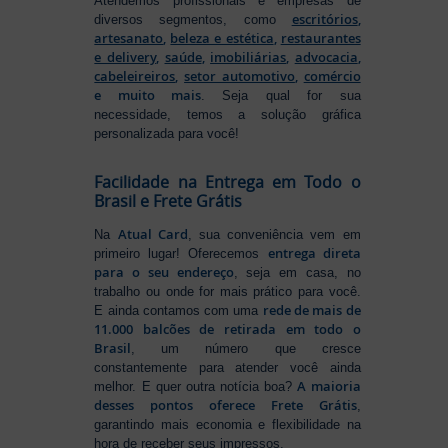
Atendemos profissionais e empresas de
escritórios
,
diversos segmentos, como
artesanato
,
beleza e estética
,
restaurantes
e delivery
,
saúde
,
imobiliárias
,
advocacia
,
cabeleireiros
,
setor automotivo
,
comércio
e muito mais
. Seja qual for sua
necessidade, temos a solução gráfica
personalizada para você!
Facilidade na Entrega em Todo o
Brasil e Frete Grátis
Atual Card
Na
, sua conveniência vem em
entrega direta
primeiro lugar! Oferecemos
para o seu endereço
, seja em casa, no
trabalho ou onde for mais prático para você.
rede de mais de
E ainda contamos com uma
11.000 balcões de retirada em todo o
Brasil
, um número que cresce
constantemente para atender você ainda
A maioria
melhor. E quer outra notícia boa?
desses pontos oferece Frete Grátis
,
garantindo mais economia e flexibilidade na
hora de receber seus impressos.