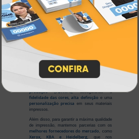
Na Atual Card
, você tem total liberdade para
enviar sua arte nos principais formatos dos
softwares gráficos mais utilizados, como
CorelDRAW (CDR), Photoshop (PSD) e
Illustrator (AI)
, além do padrão de
impressão PDF/X-4
. E se preferir criar no
Canva
, basta salvar em um dos formatos
disponíveis na plataforma e enviar seus
arquivos. Aproveite mais essa facilidade para
produzir seu material personalizado!
Para conseguir um resultado impecável,
Sistema Automático de
contamos com um
Pré-Impressão
ajusta e otimiza seus
, que
arquivos para o formato ideal de
produção (PDF/X-4)
, assegurando a
fidelidade das cores, alta definição
e uma
personalização precisa
em seus materiais
impressos.
Além disso, para garantir a máxima qualidade
de impressão, mantemos parcerias com os
melhores fornecedores do mercado
, como
Xerox, KBA e Heidelberg
, que nos