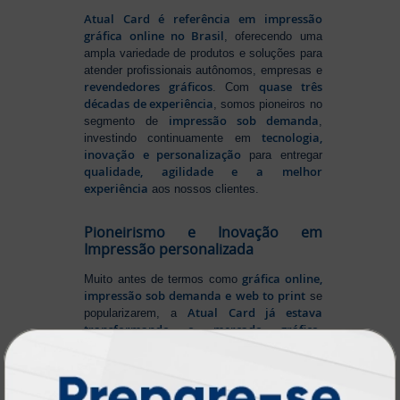
Atual Card é referência em impressão
gráfica online no Brasil
, oferecendo uma
ampla variedade de produtos e soluções para
atender profissionais autônomos, empresas e
revendedores gráficos
quase três
. Com
décadas de experiência
, somos pioneiros no
impressão sob demanda
segmento de
,
tecnologia,
investindo continuamente em
inovação e personalização
para entregar
qualidade, agilidade e a melhor
experiência
aos nossos clientes.
Pioneirismo e Inovação em
Impressão personalizada
gráfica online,
Muito antes de termos como
impressão sob demanda e web to print
se
Atual Card já estava
popularizarem, a
transformando o mercado gráfico
.
inovando
Nascemos digitais e seguimos
continuamente
tecnologia
, investindo em
de ponta
para garantir a melhor experiência
produtos personalizados e impressão
em