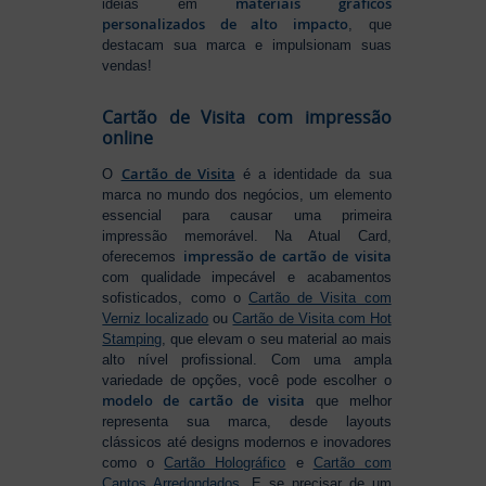
materiais gráficos
ideias em
personalizados de alto impacto
, que
destacam sua marca e impulsionam suas
vendas!
Cartão de Visita com impressão
online
Cartão de Visita
O
é a identidade da sua
marca no mundo dos negócios, um elemento
essencial para causar uma primeira
impressão memorável. Na Atual Card,
impressão de cartão de visita
oferecemos
com qualidade impecável e acabamentos
sofisticados, como o
Cartão de Visita com
Verniz localizado
ou
Cartão de Visita com Hot
Stamping
, que elevam o seu material ao mais
alto nível profissional. Com uma ampla
variedade de opções, você pode escolher o
modelo de cartão de visita
que melhor
representa sua marca, desde layouts
clássicos até designs modernos e inovadores
como o
Cartão Holográfico
e
Cartão com
Cantos Arredondados
. E se precisar de um