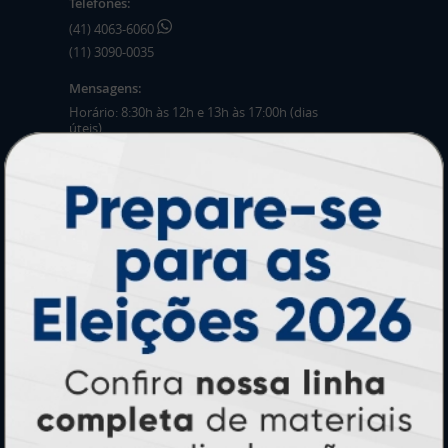
Telefones:
(41) 4063-6060
(11) 3090-0035
Mensagens:
Horário: 8:30h às 12h e 13h às 17:00h (dias
úteis).
PRODUTOS
Adesivos
Pastas
Ímãs
Cartão de Visita
Folder, Flyer e Panfleto
Banners e Lonas