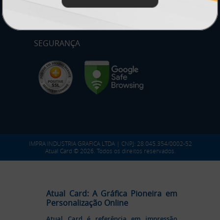
SEGURANÇA
IMPRA INDUSTRIA GRAFICA LTDA | CNPJ: 28.045.354/0002-52
Atual Card © 2026. Todos os direitos reservados.
Atual Card: A Gráfica Pioneira em
Personalização Online
Atual Card é referência em impressão