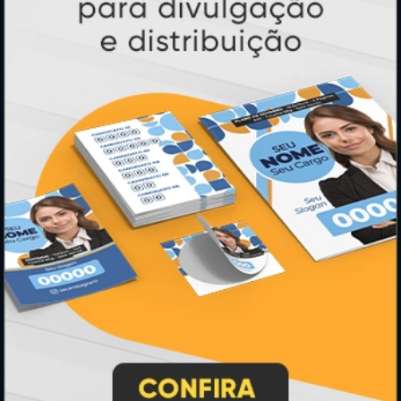
Calendários 2027
PAGUE COM
* Pagamento com cartão de crédito terá valor adicional.
** Pagamentos a prazo poderão ter acréscimo.
*** Nota fiscal sujeita a emissão de acordo com prestador de
serviço, conforme legislação pertinente.
PARTICIPE