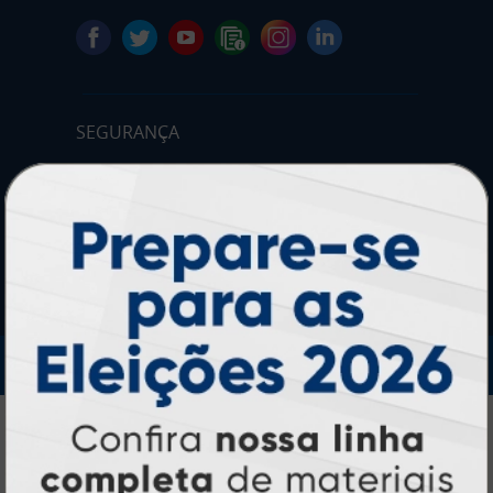
SEGURANÇA
IMPRA INDUSTRIA GRAFICA LTDA | CNPJ: 28.045.354/0002-52
Atual Card © 2026. Todos os direitos reservados.
Atual Card: A Gráfica Pioneira em
Personalização Online