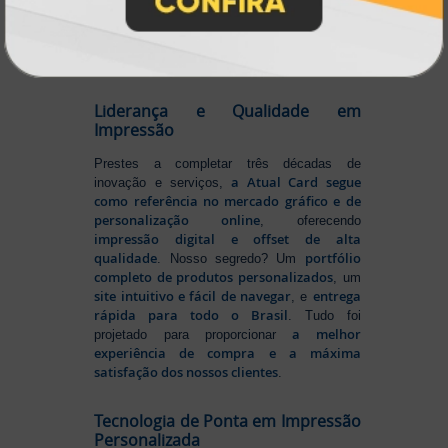
produtos personalizados e impressão
em
online
agilidade,
. Tudo isso para oferecer
qualidade e soluções inteligentes
que
atendem às suas necessidades.
Liderança e Qualidade em
Impressão
Prestes a completar três décadas de
a Atual Card segue
inovação e serviços,
como referência no mercado gráfico e de
personalização online
, oferecendo
impressão digital e offset de alta
qualidade
portfólio
. Nosso segredo? Um
completo de produtos personalizados
, um
site intuitivo e fácil de navegar
entrega
, e
rápida para todo o Brasil
. Tudo foi
a melhor
projetado para proporcionar
experiência de compra e a máxima
satisfação dos nossos clientes
.
Tecnologia de Ponta em Impressão
Personalizada