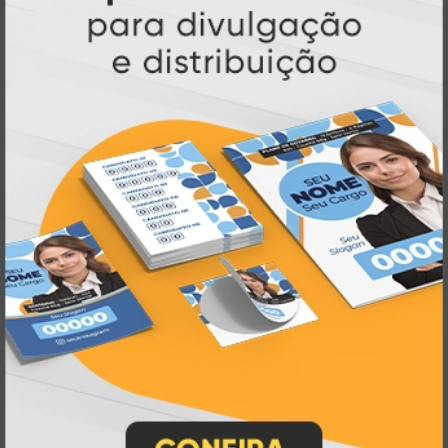
Atual Card é referência em impressão
gráfica online no Brasil
, oferecendo uma
ampla variedade de produtos e soluções para
atender profissionais autônomos, empresas e
revendedores gráficos
quase três
. Com
décadas de experiência
, somos pioneiros no
impressão sob demanda
segmento de
,
tecnologia,
investindo continuamente em
inovação e personalização
para entregar
qualidade, agilidade e a melhor
experiência
aos nossos clientes.
Pioneirismo e Inovação em
Impressão personalizada
gráfica online,
Muito antes de termos como
impressão sob demanda e web to print
se
Atual Card já estava
popularizarem, a
transformando o mercado gráfico
.
inovando
Nascemos digitais e seguimos
continuamente
tecnologia
, investindo em
de ponta
para garantir a melhor experiência