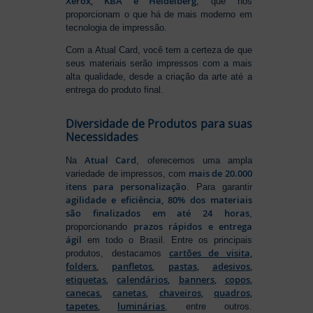
Xerox, KBA e Heidelberg
, que nos
proporcionam o que há de mais moderno em
tecnologia de impressão.
Com a Atual Card, você tem a certeza de que
seus materiais serão impressos com a mais
alta qualidade, desde a criação da arte até a
entrega do produto final.
Diversidade de Produtos para suas
Necessidades
Atual Card
Na
, oferecemos uma ampla
mais de 20.000
variedade de impressos, com
itens para personalização
. Para garantir
agilidade e eficiência, 80% dos materiais
são finalizados em até 24 horas
,
prazos rápidos e entrega
proporcionando
ágil
em todo o Brasil. Entre os principais
cartões de visita
,
produtos, destacamos
folders
,
panfletos
,
pastas
,
adesivos
,
etiquetas
,
calendários
,
banners
,
copos
,
canecas
,
canetas
,
chaveiros
,
quadros
,
tapetes
,
luminárias
, entre outros.