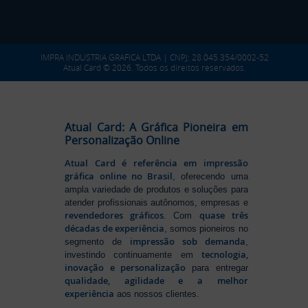
IMPRA INDUSTRIA GRAFICA LTDA | CNPJ: 28.045.354/0002-52
Atual Card © 2026. Todos os direitos reservados.
Atual Card: A Gráfica Pioneira em
Personalização Online
Atual Card é referência em impressão
gráfica online no Brasil
, oferecendo uma
ampla variedade de produtos e soluções para
atender profissionais autônomos, empresas e
revendedores gráficos
quase três
. Com
décadas de experiência
, somos pioneiros no
impressão sob demanda
segmento de
,
tecnologia,
investindo continuamente em
inovação e personalização
para entregar
qualidade, agilidade e a melhor
experiência
aos nossos clientes.