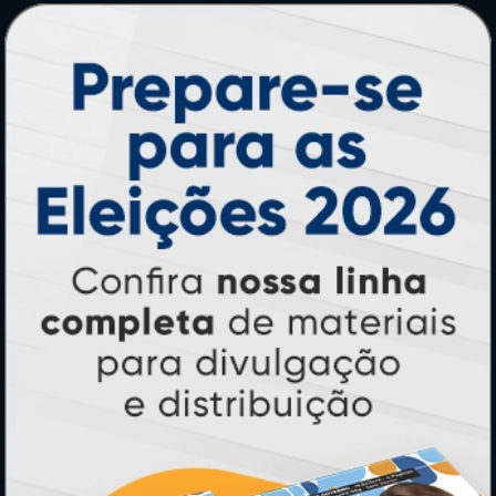
PRODUTOS
Adesivos
Pastas
Ímãs
Cartão de Visita
Folder, Flyer e Panfleto
Banners e Lonas
Calendários 2027
PAGUE COM