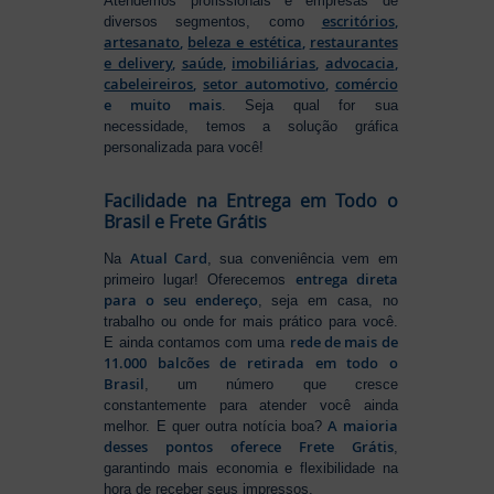
Atendemos profissionais e empresas de
escritórios
,
diversos segmentos, como
artesanato
,
beleza e estética
,
restaurantes
e delivery
,
saúde
,
imobiliárias
,
advocacia
,
cabeleireiros
,
setor automotivo
,
comércio
e muito mais
. Seja qual for sua
necessidade, temos a solução gráfica
personalizada para você!
Facilidade na Entrega em Todo o
Brasil e Frete Grátis
Atual Card
Na
, sua conveniência vem em
entrega direta
primeiro lugar! Oferecemos
para o seu endereço
, seja em casa, no
trabalho ou onde for mais prático para você.
rede de mais de
E ainda contamos com uma
11.000 balcões de retirada em todo o
Brasil
, um número que cresce
constantemente para atender você ainda
A maioria
melhor. E quer outra notícia boa?
desses pontos oferece Frete Grátis
,
garantindo mais economia e flexibilidade na
hora de receber seus impressos.