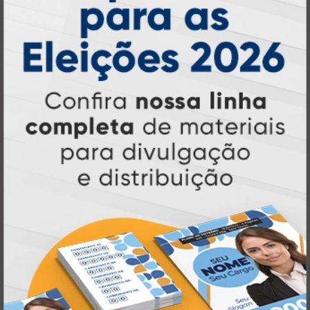
online
agilidade,
. Tudo isso para oferecer
qualidade e soluções inteligentes
que
atendem às suas necessidades.
Liderança e Qualidade em
Impressão
Prestes a completar três décadas de
a Atual Card segue
inovação e serviços,
como referência no mercado gráfico e de
personalização online
, oferecendo
impressão digital e offset de alta
qualidade
portfólio
. Nosso segredo? Um
completo de produtos personalizados
, um
site intuitivo e fácil de navegar
entrega
, e
rápida para todo o Brasil
. Tudo foi
a melhor
projetado para proporcionar
experiência de compra e a máxima
satisfação dos nossos clientes
.
Tecnologia de Ponta em Impressão
Personalizada