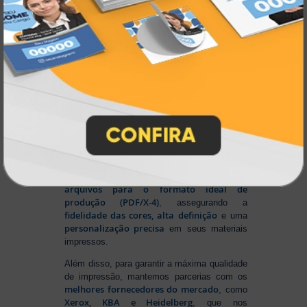
Na Atual Card
, você tem total liberdade para
enviar sua arte nos principais formatos dos
softwares gráficos mais utilizados, como
CorelDRAW (CDR), Photoshop (PSD) e
Illustrator (AI)
, além do padrão de
impressão PDF/X-4
. E se preferir criar no
Canva
, basta salvar em um dos formatos
disponíveis na plataforma e enviar seus
arquivos. Aproveite mais essa facilidade para
produzir seu material personalizado!
Para conseguir um resultado impecável,
Sistema Automático de
contamos com um
Pré-Impressão
ajusta e otimiza seus
, que
arquivos para o formato ideal de
produção (PDF/X-4)
, assegurando a
fidelidade das cores, alta definição
e uma
personalização precisa
em seus materiais
impressos.
Além disso, para garantir a máxima qualidade
de impressão, mantemos parcerias com os
melhores fornecedores do mercado
, como
Xerox, KBA e Heidelberg
, que nos