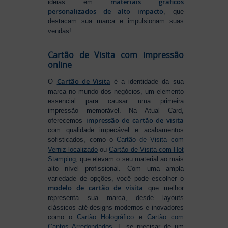
materiais gráficos
ideias em
personalizados de alto impacto
, que
destacam sua marca e impulsionam suas
vendas!
Cartão de Visita com impressão
online
Cartão de Visita
O
é a identidade da sua
marca no mundo dos negócios, um elemento
essencial para causar uma primeira
impressão memorável. Na Atual Card,
impressão de cartão de visita
oferecemos
com qualidade impecável e acabamentos
sofisticados, como o
Cartão de Visita com
Verniz localizado
ou
Cartão de Visita com Hot
Stamping
, que elevam o seu material ao mais
alto nível profissional. Com uma ampla
variedade de opções, você pode escolher o
modelo de cartão de visita
que melhor
representa sua marca, desde layouts
clássicos até designs modernos e inovadores
como o
Cartão Holográfico
e
Cartão com
Cantos Arredondados
. E se precisar de um