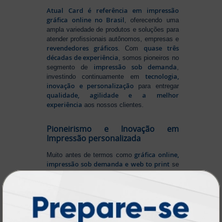
Atual Card é referência em impressão
gráfica online no Brasil
, oferecendo uma
ampla variedade de produtos e soluções para
atender profissionais autônomos, empresas e
revendedores gráficos
quase três
. Com
décadas de experiência
, somos pioneiros no
impressão sob demanda
segmento de
,
tecnologia,
investindo continuamente em
inovação e personalização
para entregar
qualidade, agilidade e a melhor
experiência
aos nossos clientes.
Pioneirismo e Inovação em
Impressão personalizada
gráfica online,
Muito antes de termos como
impressão sob demanda e web to print
se
Atual Card já estava
popularizarem, a
transformando o mercado gráfico
.
inovando
Nascemos digitais e seguimos
continuamente
tecnologia
, investindo em
de ponta
para garantir a melhor experiência
produtos personalizados e impressão
em