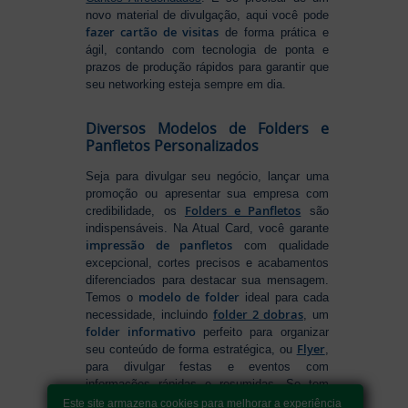
novo material de divulgação, aqui você pode
fazer cartão de visitas
de forma prática e
ágil, contando com tecnologia de ponta e
prazos de produção rápidos para garantir que
seu networking esteja sempre em dia.
Diversos Modelos de Folders e
Panfletos Personalizados
Seja para divulgar seu negócio, lançar uma
promoção ou apresentar sua empresa com
Folders e Panfletos
credibilidade, os
são
indispensáveis. Na Atual Card, você garante
impressão de panfletos
com qualidade
excepcional, cortes precisos e acabamentos
diferenciados para destacar sua mensagem.
modelo de folder
Temos o
ideal para cada
folder 2 dobras
necessidade, incluindo
, um
folder informativo
perfeito para organizar
Flyer
seu conteúdo de forma estratégica, ou
,
para divulgar festas e eventos com
informações rápidas e resumidas. Se tem
como fazer folders
dúvidas sobre
, conte
Este site armazena cookies para melhorar a experiência