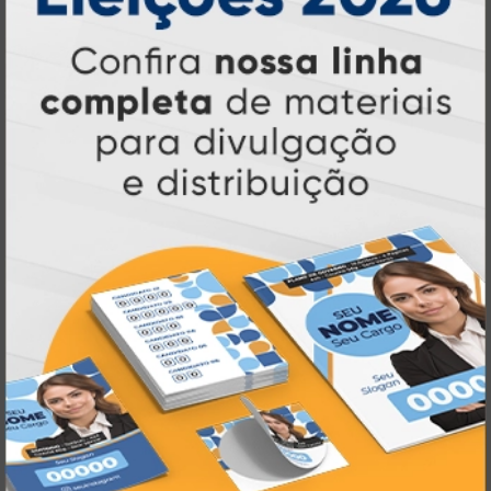
Pioneirismo e Inovação em
Impressão personalizada
gráfica online,
Muito antes de termos como
impressão sob demanda e web to print
se
Atual Card já estava
popularizarem, a
transformando o mercado gráfico
.
inovando
Nascemos digitais e seguimos
continuamente
tecnologia
, investindo em
de ponta
para garantir a melhor experiência
produtos personalizados e impressão
em
online
agilidade,
. Tudo isso para oferecer
qualidade e soluções inteligentes
que
atendem às suas necessidades.
Liderança e Qualidade em
Impressão
Prestes a completar três décadas de
a Atual Card segue
inovação e serviços,
como referência no mercado gráfico e de
personalização online
, oferecendo