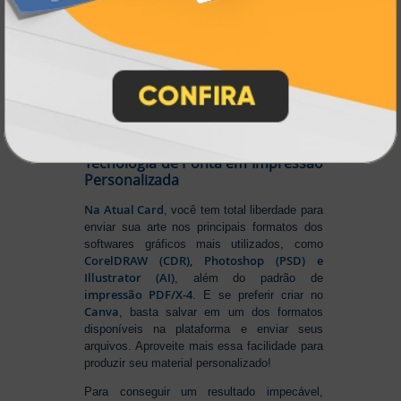
impressão digital e offset de alta
qualidade
portfólio
. Nosso segredo? Um
completo de produtos personalizados
, um
site intuitivo e fácil de navegar
entrega
, e
rápida para todo o Brasil
. Tudo foi
a melhor
projetado para proporcionar
experiência de compra e a máxima
satisfação dos nossos clientes
.
Tecnologia de Ponta em Impressão
Personalizada
Na Atual Card
, você tem total liberdade para
enviar sua arte nos principais formatos dos
softwares gráficos mais utilizados, como
CorelDRAW (CDR), Photoshop (PSD) e
Illustrator (AI)
, além do padrão de
impressão PDF/X-4
. E se preferir criar no
Canva
, basta salvar em um dos formatos
disponíveis na plataforma e enviar seus
arquivos. Aproveite mais essa facilidade para
produzir seu material personalizado!
Para conseguir um resultado impecável,