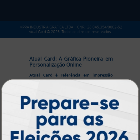
IMPRA INDUSTRIA GRAFICA LTDA | CNPJ: 28.045.354/0002-52
Atual Card © 2026. Todos os direitos reservados.
Atual Card: A Gráfica Pioneira em
Personalização Online
Atual Card é referência em impressão
gráfica online no Brasil
, oferecendo uma
ampla variedade de produtos e soluções para
atender profissionais autônomos, empresas e
revendedores gráficos
quase três
. Com
décadas de experiência
, somos pioneiros no
impressão sob demanda
segmento de
,
tecnologia,
investindo continuamente em
inovação e personalização
para entregar
qualidade, agilidade e a melhor
experiência
aos nossos clientes.