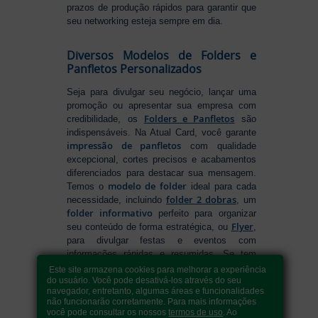
prazos de produção rápidos para garantir que
seu networking esteja sempre em dia.
Diversos Modelos de Folders e
Panfletos Personalizados
Seja para divulgar seu negócio, lançar uma
promoção ou apresentar sua empresa com
Folders e Panfletos
credibilidade, os
são
indispensáveis. Na Atual Card, você garante
impressão de panfletos
com qualidade
excepcional, cortes precisos e acabamentos
diferenciados para destacar sua mensagem.
modelo de folder
Temos o
ideal para cada
folder 2 dobras
necessidade, incluindo
, um
folder informativo
perfeito para organizar
Flyer
seu conteúdo de forma estratégica, ou
,
para divulgar festas e eventos com
informações rápidas e resumidas. Se tem
como fazer folders
dúvidas sobre
, conte
Este site armazena cookies para melhorar a experiência
com nossa variedade de formatos e opções
do usuário. Você pode desativá-los através do seu
navegador, entretanto, algumas áreas e funcionalidades
para criar um material que realmente se
não funcionarão corretamente. Para mais informações
destaca. Produção ágil, entrega rápida e
você pode consultar os nossos
termos de uso
. Ao