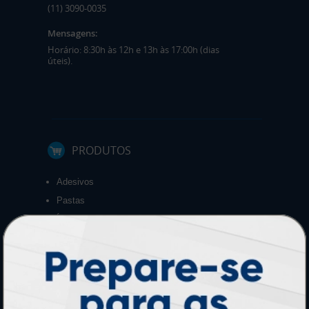
(11) 3090-0035
Mensagens:
Horário: 8:30h às 12h e 13h às 17:00h (dias
úteis).
PRODUTOS
Adesivos
Pastas
Ímãs
Cartão de Visita
Folder, Flyer e Panfleto
Banners e Lonas
Calendários 2027