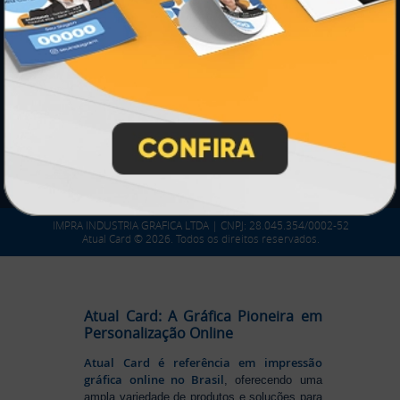
SEGURANÇA
IMPRA INDUSTRIA GRAFICA LTDA | CNPJ: 28.045.354/0002-52
Atual Card © 2026. Todos os direitos reservados.
Atual Card: A Gráfica Pioneira em
Personalização Online
Atual Card é referência em impressão
gráfica online no Brasil
, oferecendo uma
ampla variedade de produtos e soluções para