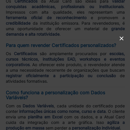
Os
Certificados
da Atual Card são ideais para
validar
conquistas acadêmicas, profissionais ou institucionais
.
Impressos com alta qualidade, eles representam uma
ferramenta oficial de reconhecimento
e promovem a
credibilidade
da instituição emissora. Para revendedores, é
uma oportunidade de oferecer um material de
grande
demanda e alta rotatividade
.
×
Para quem revender Certificados personalizados?
Os
Certificados
são amplamente procurados por
escolas,
cursos técnicos, instituições EAD, workshops e eventos
corporativos
. Ao oferecer este produto, o revendedor atende
a uma necessidade recorrente de organizações que buscam
registrar oficialmente a participação ou conclusão
de
atividades formativas.
Como funciona a personalização com Dados
Variáveis?
Com os
Dados Variáveis
, cada unidade do certificado pode
conter
informações únicas como nome, curso e data
. O cliente
envia uma
planilha em Excel
com os dados, e a Atual Card
cuida da integração com a arte gráfica. Isso
agiliza a
produção em massa
sem perder a
personalização individual
.