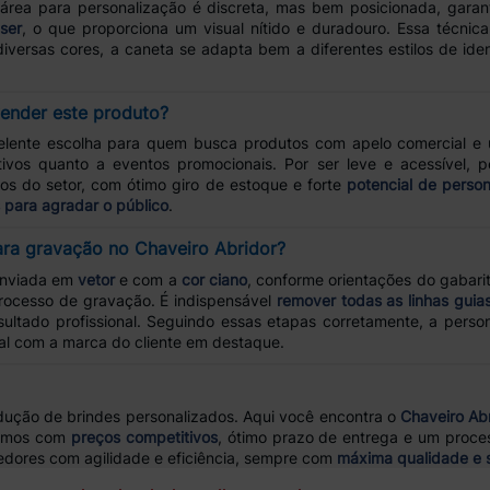
A área para personalização é discreta, mas bem posicionada, gara
ser
, o que proporciona um visual nítido e duradouro. Essa técnic
iversas cores, a caneta se adapta bem a diferentes estilos de id
evender este produto?
ente escolha para quem busca produtos com apelo comercial e u
ivos quanto a eventos promocionais. Por ser leve e acessível, 
dos do setor, com ótimo giro de estoque e forte
potencial de perso
 para agradar o público
.
ara gravação no Chaveiro Abridor?
enviada em
vetor
e com a
cor ciano
, conforme orientações do gabari
processo de gravação. É indispensável
remover todas as linhas guia
sultado profissional. Seguindo essas etapas corretamente, a perso
al com a marca do cliente em destaque.
odução de brindes personalizados. Aqui você encontra o
Chaveiro Ab
hamos com
preços competitivos
, ótimo prazo de entrega e um proce
edores com agilidade e eficiência, sempre com
máxima qualidade e 