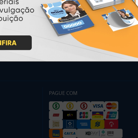
Inicio
Garantia
Como Comprar
Montagem e Fechamento de
Arquivo
Como exportar em
PDF/X1-a
Perguntas Frequentes
Entrega 12 Horas
PAGUE COM