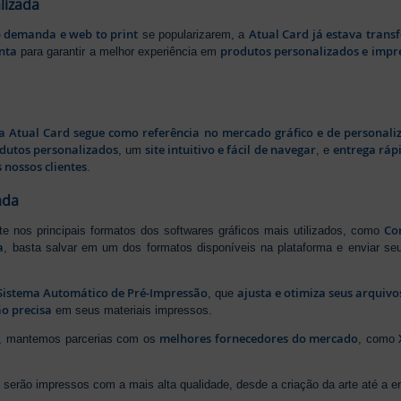
lizada
b demanda e web to print
Atual Card já estava tran
se popularizarem, a
nta
produtos personalizados e impr
para garantir a melhor experiência em
a Atual Card segue como referência no mercado gráfico e de personali
odutos personalizados
site intuitivo e fácil de navegar
entrega rápi
, um
, e
 nossos clientes
.
ada
Cor
rte nos principais formatos dos softwares gráficos mais utilizados, como
a
, basta salvar em um dos formatos disponíveis na plataforma e enviar seu
Sistema Automático de Pré-Impressão
ajusta e otimiza seus arquiv
, que
o precisa
em seus materiais impressos.
melhores fornecedores do mercado
ão, mantemos parcerias com os
, como
serão impressos com a mais alta qualidade, desde a criação da arte até a ent