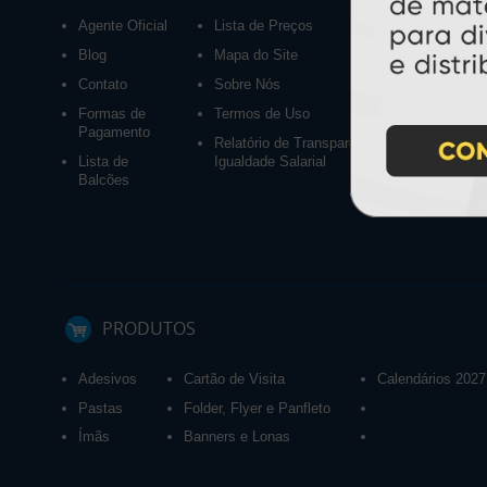
Agente Oficial
Lista de Preços
Blog
Mapa do Site
Contato
Sobre Nós
Formas de
Termos de Uso
Pagamento
Relatório de Transparência e
Lista de
Igualdade Salarial
Balcões
PRODUTOS
Adesivos
Cartão de Visita
Calendários 2027
Pastas
Folder, Flyer e Panfleto
Ímãs
Banners e Lonas