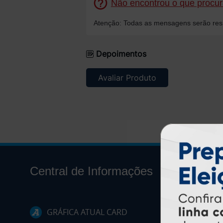
Não encontrou o que procura
Atenção: Todas as mensagens serão resp
Depoimentos
Avaliar Produto
Central de Informações
GRÁFICA ATUAL CARD