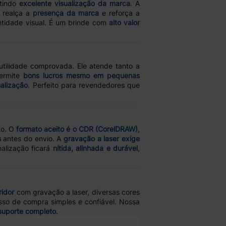
ntindo
excelente visualização da marca
. A
a realça a
presença da marca
e reforça a
entidade visual. É um brinde com
alto valor
tilidade comprovada. Ele atende tanto a
permite
bons lucros mesmo em pequenas
nalização
. Perfeito para revendedores que
to. O
formato aceito é o CDR (CorelDRAW)
,
s
antes do envio. A
gravação a laser exige
nalização ficará
nítida, alinhada e durável
,
ridor
com gravação a laser, diversas cores
sso de compra simples e confiável. Nossa
suporte completo
.