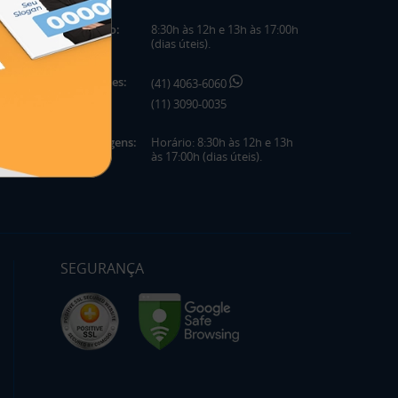
Horário:
8:30h às 12h e 13h às 17:00h
(dias úteis).
Telefones:
(41) 4063-6060
(11) 3090-0035
Mensagens:
Horário: 8:30h às 12h e 13h
às 17:00h (dias úteis).
SEGURANÇA