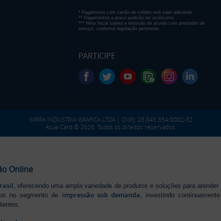
* Pagamento com cartão de crédito terá valor adicional.
** Pagamentos a prazo poderão ter acréscimo.
*** Nota fiscal sujeita a emissão de acordo com prestador de
serviço, conforme legislação pertinente.
PARTICIPE
IMPRA INDUSTRIA GRAFICA LTDA | CNPJ: 28.045.354/0002-52
Atual Card © 2026. Todos os direitos reservados.
ão Online
rasil
, oferecendo uma ampla variedade de produtos e soluções para atender
impressão sob demanda
iros no segmento de
, investindo continuamen
ientes.