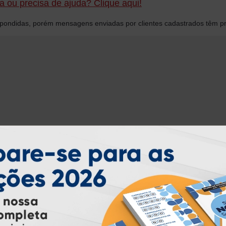
 ou precisa de ajuda? Clique aqui!
ondidas, porém mensagens enviadas por clientes cadastrados têm pr
INSTRUÇÕES