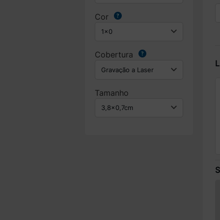
Cor
Cobertura
L
Tamanho
S