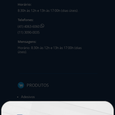
Horário:
8:30h às 12h e 13h às 17:00h (dias úteis).
Telefones:
(41) 4063-6060
(11) 3090-0035
Mensagens:
Horário: 8:30h às 12h e 13h às 17:00h (dias
úteis).
PRODUTOS
Adesivos
Pastas
Ímãs