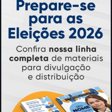
Cartão de Visita
Folder, Flyer e Panfleto
Banners e Lonas
Calendários 2027
PAGUE COM
* Pagamento com cartão de crédito terá valor adicional.
** Pagamentos a prazo poderão ter acréscimo.
*** Nota fiscal sujeita a emissão de acordo com prestador de
serviço, conforme legislação pertinente.