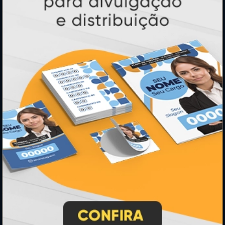
Calendários 2027
PAGUE COM
* Pagamento com cartão de crédito terá valor adicional.
** Pagamentos a prazo poderão ter acréscimo.
*** Nota fiscal sujeita a emissão de acordo com prestador de
serviço, conforme legislação pertinente.
PARTICIPE