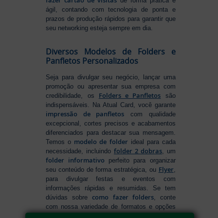
fazer cartão de visitas
de forma prática e
ágil, contando com tecnologia de ponta e
prazos de produção rápidos para garantir que
seu networking esteja sempre em dia.
Diversos Modelos de Folders e
Panfletos Personalizados
Seja para divulgar seu negócio, lançar uma
promoção ou apresentar sua empresa com
Folders e Panfletos
credibilidade, os
são
indispensáveis. Na Atual Card, você garante
impressão de panfletos
com qualidade
excepcional, cortes precisos e acabamentos
diferenciados para destacar sua mensagem.
modelo de folder
Temos o
ideal para cada
folder 2 dobras
necessidade, incluindo
, um
folder informativo
perfeito para organizar
Flyer
seu conteúdo de forma estratégica, ou
,
para divulgar festas e eventos com
informações rápidas e resumidas. Se tem
como fazer folders
dúvidas sobre
, conte
com nossa variedade de formatos e opções
para criar um material que realmente se