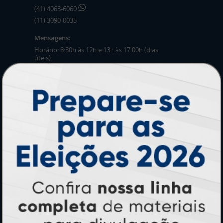
(41) 4063-6060
(11) 3090-0035
Mensagens:
Horário: 8:30h às 12h e 13h às 17:00h (dias
úteis).
PRODUTOS
Adesivos
Pastas
Ímãs
Cartão de Visita
Folder, Flyer e Panfleto
Banners e Lonas