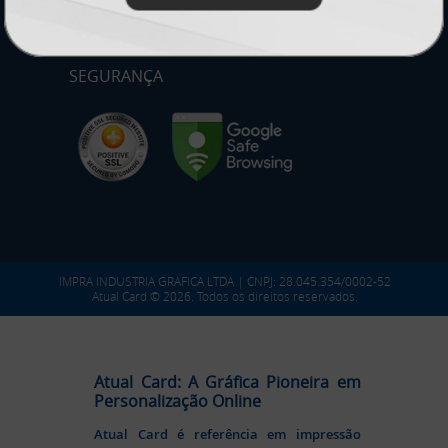
SEGURANÇA
IMPRA INDUSTRIA GRAFICA LTDA | CNPJ: 28.045.354/0002-52
Atual Card © 2026. Todos os direitos reservados.
Atual Card: A Gráfica Pioneira em
Personalização Online
Atual Card é referência em impressão