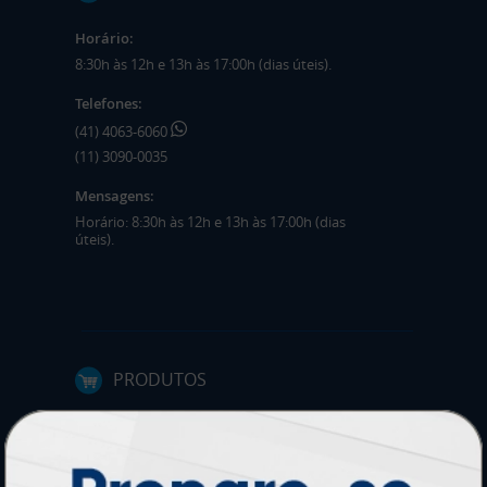
Horário:
8:30h às 12h e 13h às 17:00h (dias úteis).
Telefones:
(41) 4063-6060
(11) 3090-0035
Mensagens:
Horário: 8:30h às 12h e 13h às 17:00h (dias
úteis).
PRODUTOS
Adesivos
Pastas