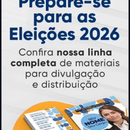
Ímãs
Cartão de Visita
Folder, Flyer e Panfleto
Banners e Lonas
Calendários 2027
PAGUE COM
* Pagamento com cartão de crédito terá valor adicional.
** Pagamentos a prazo poderão ter acréscimo.
*** Nota fiscal sujeita a emissão de acordo com prestador de
serviço, conforme legislação pertinente.