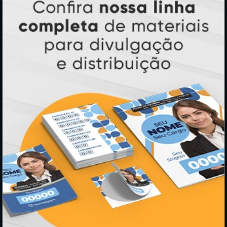
PRODUTOS
Adesivos
Pastas
Ímãs
Cartão de Visita
Folder, Flyer e Panfleto
Banners e Lonas
Calendários 2027
PAGUE COM