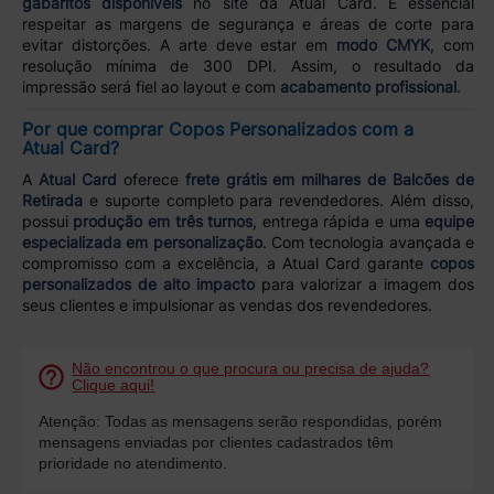
gabaritos disponíveis
no site da Atual Card. É essencial
respeitar as margens de segurança e áreas de corte para
evitar distorções. A arte deve estar em
modo CMYK
, com
resolução mínima de 300 DPI. Assim, o resultado da
impressão será fiel ao layout e com
acabamento profissional
.
Por que comprar Copos Personalizados com a
Atual Card?
A
Atual Card
oferece
frete grátis em milhares de Balcões de
Retirada
e suporte completo para revendedores. Além disso,
possui
produção em três turnos
, entrega rápida e uma
equipe
especializada em personalização
. Com tecnologia avançada e
compromisso com a excelência, a Atual Card garante
copos
personalizados de alto impacto
para valorizar a imagem dos
seus clientes e impulsionar as vendas dos revendedores.
Não encontrou o que procura ou precisa de ajuda?
Clique aqui!
Atenção: Todas as mensagens serão respondidas, porém
mensagens enviadas por clientes cadastrados têm
prioridade no atendimento.