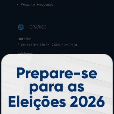
Perguntas Frequentes
HORÁRIOS
Horário:
8:30h às 12h e 13h às 17:00h (dias úteis).
Telefones:
(41) 4063-6060
(11) 3090-0035
Mensagens:
Horário: 8:30h às 12h e 13h às 17:00h (dias
úteis).