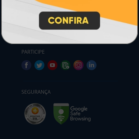
* Pagamento com cartão de crédito terá valor adicional.
** Pagamentos a prazo poderão ter acréscimo.
*** Nota fiscal sujeita a emissão de acordo com prestador de
serviço, conforme legislação pertinente.
PARTICIPE
SEGURANÇA