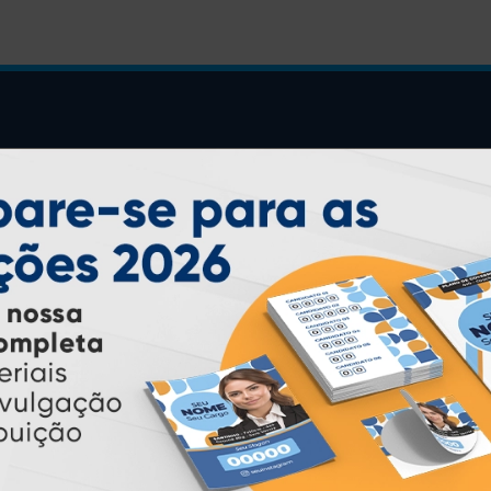
INSTRUÇÕES
Inicio
Garantia
Como Comprar
Montagem e Fechamento de
Arquivo
Como exportar em
PDF/X1-a
Perguntas Frequentes
Entrega 12 Horas