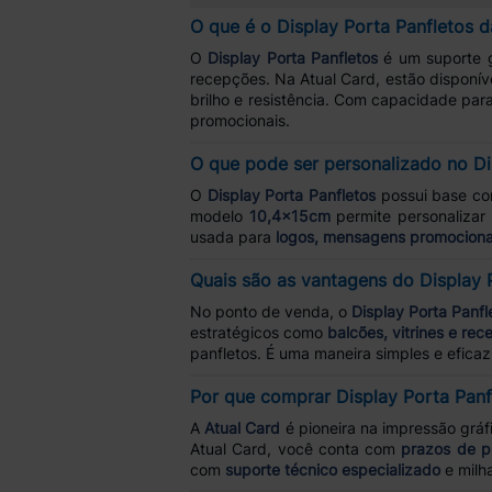
O que é o Display Porta Panfletos d
O
Display Porta Panfletos
é um suporte g
recepções. Na Atual Card, estão disponí
brilho e resistência. Com capacidade par
promocionais.
O que pode ser personalizado no Di
O
Display Porta Panfletos
possui base c
modelo
10,4x15cm
permite personaliza
usada para
logos, mensagens promociona
Quais são as vantagens do Display 
No ponto de venda, o
Display Porta Panfl
estratégicos como
balcões, vitrines e re
panfletos. É uma maneira simples e efic
Por que comprar Display Porta Panf
A
Atual Card
é pioneira na impressão gráfi
Atual Card, você conta com
prazos de p
com
suporte técnico especializado
e milh