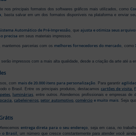
Cor
rte nos principais formatos dos softwares gráficos mais utilizados, como
a
, basta salvar em um dos formatos disponíveis na plataforma e enviar seu
Sistema Automático de Pré-Impressão
ajusta e otimiza seus arquiv
, que
o precisa
em seus materiais impressos.
melhores fornecedores do mercado
ão, mantemos parcerias com os
, como
serão impressos com a mais alta qualidade, desde a criação da arte até a ent
des
mais de 20.000 itens para personalização
agilida
essos, com
. Para garantir
cartões de visita
,
odo o Brasil. Entre os principais produtos, destacamos
apetes
,
luminárias
, entre outros. Atendemos profissionais e empresas de
ocacia
,
cabeleireiros
,
setor automotivo
,
comércio
e muito mais
. Seja qu
Grátis
entrega direta para o seu endereço
 Oferecemos
, seja em casa, no trabal
 o Brasil
, um número que cresce constantemente para atender você ainda 