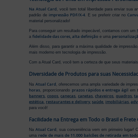
Na Atual Card
, você tem total liberdade para enviar sua a
impressão PDF/X-4
Canv
padrão de
. E se preferir criar no
material personalizado!
Para conseguir um resultado impecável, contamos com um
fidelidade das cores, alta definição
personalizaçã
a
e uma
Além disso, para garantir a máxima qualidade de impress
mais moderno em tecnologia de impressão.
Com a Atual Card, você tem a certeza de que seus materiais 
Diversidade de Produtos para suas Necessida
Atual Card
Na
, oferecemos uma ampla variedade de impr
horas
prazos rápidos e entrega ágil
, proporcionando
em t
banners
,
copos
,
canecas
,
canetas
,
chaveiros
,
quadros
,
t
estética
,
restaurantes e delivery
,
saúde
,
imobiliárias
,
adv
para você!
Facilidade na Entrega em Todo o Brasil e Frete 
Atual Card
Na
, sua conveniência vem em primeiro lugar!
rede de mais de 11.000 balcões de retirada em todo
uma