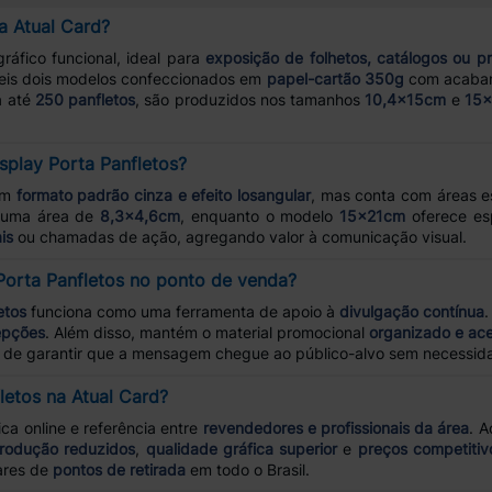
a Atual Card?
ráfico funcional, ideal para
exposição de folhetos, catálogos ou 
veis dois modelos confeccionados em
papel-cartão 350g
com acaba
a até
250 panfletos
, são produzidos nos tamanhos
10,4x15cm
e
15
splay Porta Panfletos?
om
formato padrão cinza e efeito losangular
, mas conta com áreas e
r uma área de
8,3x4,6cm
, enquanto o modelo
15x21cm
oferece e
is
ou chamadas de ação, agregando valor à comunicação visual.
Porta Panfletos no ponto de venda?
etos
funciona como uma ferramenta de apoio à
divulgação contínua
.
cepções
. Além disso, mantém o material promocional
organizado e ace
az de garantir que a mensagem chegue ao público-alvo sem necessid
letos na Atual Card?
ca online e referência entre
revendedores e profissionais da área
. 
rodução reduzidos
,
qualidade gráfica superior
e
preços competitiv
ares de
pontos de retirada
em todo o Brasil.