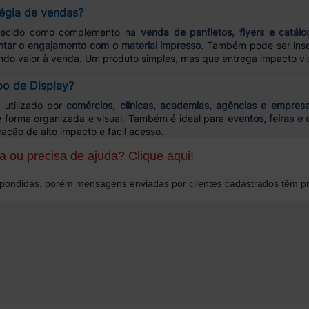
tégia de vendas?
recido como complemento na
venda de panfletos, flyers e catálo
tar o engajamento com o material impresso
. Também pode ser ins
ndo valor à venda. Um produto simples, mas que entrega impacto visu
ipo de Display?
utilizado por
comércios, clínicas, academias, agências e empres
e forma organizada e visual. Também é ideal para
eventos, feiras e
ção de alto impacto e fácil acesso.
 ou precisa de ajuda? Clique aqui!
ondidas, porém mensagens enviadas por clientes cadastrados têm pr