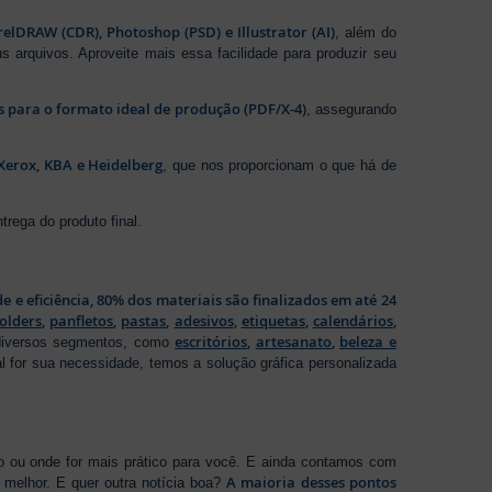
elDRAW (CDR), Photoshop (PSD) e Illustrator (AI)
, além do
s arquivos. Aproveite mais essa facilidade para produzir seu
os para o formato ideal de produção (PDF/X-4)
, assegurando
Xerox, KBA e Heidelberg
, que nos proporcionam o que há de
rega do produto final.
de e eficiência, 80% dos materiais são finalizados em até 24
folders
,
panfletos
,
pastas
,
adesivos
,
etiquetas
,
calendários
,
escritórios
,
artesanato
,
beleza e
 diversos segmentos, como
al for sua necessidade, temos a solução gráfica personalizada
ho ou onde for mais prático para você. E ainda contamos com
A maioria desses pontos
melhor. E quer outra notícia boa?