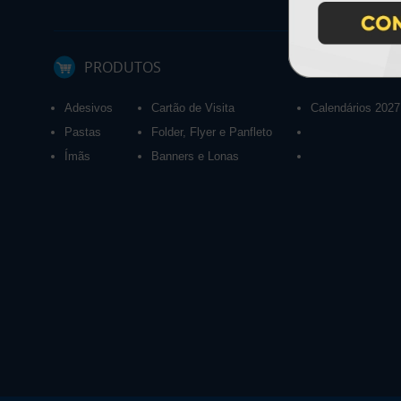
PRODUTOS
Adesivos
Cartão de Visita
Calendários 2027
Pastas
Folder, Flyer e Panfleto
Ímãs
Banners e Lonas