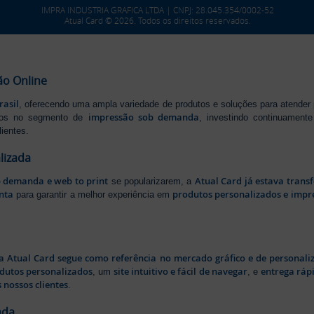
IMPRA INDUSTRIA GRAFICA LTDA | CNPJ: 28.045.354/0002-52
Atual Card © 2026. Todos os direitos reservados.
ão Online
rasil
, oferecendo uma ampla variedade de produtos e soluções para atender
impressão sob demanda
iros no segmento de
, investindo continuamen
ientes.
lizada
b demanda e web to print
Atual Card já estava tran
se popularizarem, a
nta
produtos personalizados e impr
para garantir a melhor experiência em
a Atual Card segue como referência no mercado gráfico e de personali
odutos personalizados
site intuitivo e fácil de navegar
entrega rápi
, um
, e
 nossos clientes
.
ada