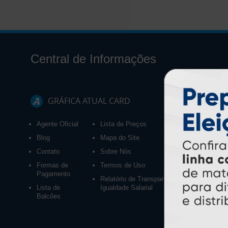
Central de Informações
GRÁFICA ATUAL CARD
Agente Oficial
Lista de Preços
Blog
Mapa do Site
Contato
Sobre Nós
Formas de
Termos de Uso
Pagamento
Relatório de Transparência e
Lista de
Igualdade Salarial
Balcões