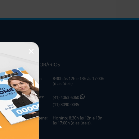
×
HORÁRIOS
Horário:
8:30h às 12h e 13h às 17:00h
(dias úteis).
Telefones:
(41) 4063-6060
(11) 3090-0035
Mensagens:
Horário: 8:30h às 12h e 13h
às 17:00h (dias úteis).