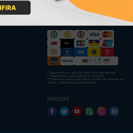
PAGUE COM
* Pagamento com cartão de crédito terá valor adicional.
** Pagamentos a prazo poderão ter acréscimo.
*** Nota fiscal sujeita a emissão de acordo com prestador de
serviço, conforme legislação pertinente.
PARTICIPE