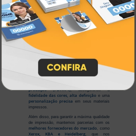
Na Atual Card
, você tem total liberdade para
enviar sua arte nos principais formatos dos
softwares gráficos mais utilizados, como
CorelDRAW (CDR), Photoshop (PSD) e
Illustrator (AI)
, além do padrão de
impressão PDF/X-4
. E se preferir criar no
Canva
, basta salvar em um dos formatos
disponíveis na plataforma e enviar seus
arquivos. Aproveite mais essa facilidade para
produzir seu material personalizado!
Para conseguir um resultado impecável,
Sistema Automático de
contamos com um
Pré-Impressão
ajusta e otimiza seus
, que
arquivos para o formato ideal de
produção (PDF/X-4)
, assegurando a
fidelidade das cores, alta definição
e uma
personalização precisa
em seus materiais
impressos.
Além disso, para garantir a máxima qualidade
de impressão, mantemos parcerias com os
melhores fornecedores do mercado
, como
Xerox, KBA e Heidelberg
, que nos