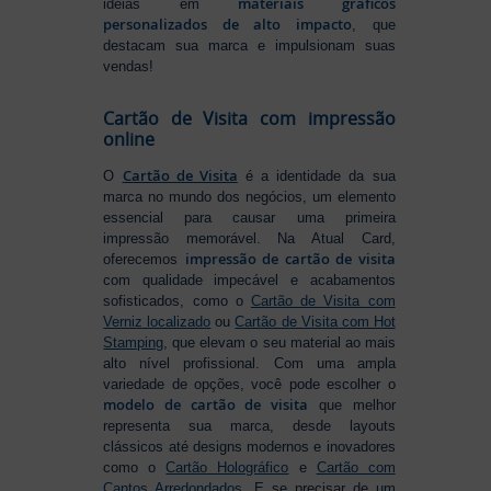
materiais gráficos
ideias em
personalizados de alto impacto
, que
destacam sua marca e impulsionam suas
vendas!
Cartão de Visita com impressão
online
Cartão de Visita
O
é a identidade da sua
marca no mundo dos negócios, um elemento
essencial para causar uma primeira
impressão memorável. Na Atual Card,
impressão de cartão de visita
oferecemos
com qualidade impecável e acabamentos
sofisticados, como o
Cartão de Visita com
Verniz localizado
ou
Cartão de Visita com Hot
Stamping
, que elevam o seu material ao mais
alto nível profissional. Com uma ampla
variedade de opções, você pode escolher o
modelo de cartão de visita
que melhor
representa sua marca, desde layouts
clássicos até designs modernos e inovadores
como o
Cartão Holográfico
e
Cartão com
Cantos Arredondados
. E se precisar de um