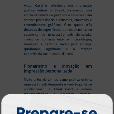
Atual Card é referência em impressão
gráfica online no Brasil
, oferecendo uma
ampla variedade de produtos e soluções para
atender profissionais autônomos, empresas e
revendedores gráficos
quase três
. Com
décadas de experiência
, somos pioneiros no
impressão sob demanda
segmento de
,
tecnologia,
investindo continuamente em
inovação e personalização
para entregar
qualidade, agilidade e a melhor
experiência
aos nossos clientes.
Pioneirismo e Inovação em
Impressão personalizada
gráfica online,
Muito antes de termos como
impressão sob demanda e web to print
se
Atual Card já estava
popularizarem, a
transformando o mercado gráfico
.
inovando
Nascemos digitais e seguimos
continuamente
tecnologia
, investindo em
de ponta
para garantir a melhor experiência
produtos personalizados e impressão
em