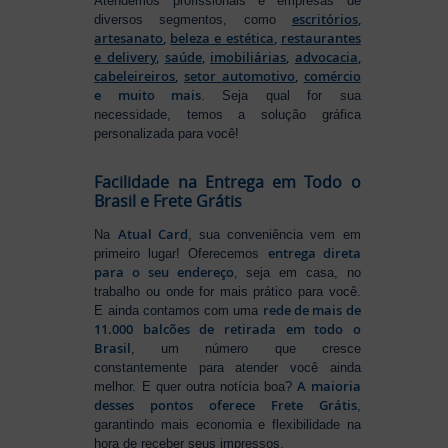
Atendemos profissionais e empresas de
escritórios
,
diversos segmentos, como
artesanato
,
beleza e estética
,
restaurantes
e delivery
,
saúde
,
imobiliárias
,
advocacia
,
cabeleireiros
,
setor automotivo
,
comércio
e muito mais
. Seja qual for sua
necessidade, temos a solução gráfica
personalizada para você!
Facilidade na Entrega em Todo o
Brasil e Frete Grátis
Atual Card
Na
, sua conveniência vem em
entrega direta
primeiro lugar! Oferecemos
para o seu endereço
, seja em casa, no
trabalho ou onde for mais prático para você.
rede de mais de
E ainda contamos com uma
11.000 balcões de retirada em todo o
Brasil
, um número que cresce
constantemente para atender você ainda
A maioria
melhor. E quer outra notícia boa?
desses pontos oferece Frete Grátis
,
garantindo mais economia e flexibilidade na
hora de receber seus impressos.