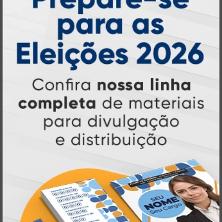
online
agilidade,
. Tudo isso para oferecer
qualidade e soluções inteligentes
que
atendem às suas necessidades.
Liderança e Qualidade em
Impressão
Prestes a completar três décadas de
a Atual Card segue
inovação e serviços,
como referência no mercado gráfico e de
personalização online
, oferecendo
impressão digital e offset de alta
qualidade
portfólio
. Nosso segredo? Um
completo de produtos personalizados
, um
site intuitivo e fácil de navegar
entrega
, e
rápida para todo o Brasil
. Tudo foi
a melhor
projetado para proporcionar
experiência de compra e a máxima
satisfação dos nossos clientes
.
Tecnologia de Ponta em Impressão
Personalizada