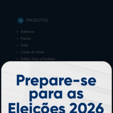
PRODUTOS
Adesivos
Pastas
Ímãs
Cartão de Visita
Folder, Flyer e Panfleto
Banners e Lonas
Calendários 2027
PAGUE COM