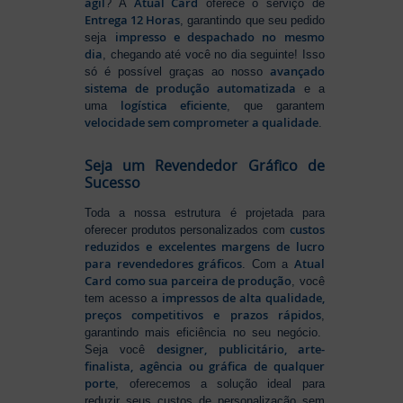
ágil
Atual Card
? A
oferece o serviço de
Entrega 12 Horas
, garantindo que seu pedido
impresso e despachado no mesmo
seja
dia
, chegando até você no dia seguinte! Isso
avançado
só é possível graças ao nosso
sistema de produção automatizada
e a
logística eficiente
uma
, que garantem
velocidade sem comprometer a qualidade
.
Seja um Revendedor Gráfico de
Sucesso
Toda a nossa estrutura é projetada para
custos
oferecer produtos personalizados com
reduzidos e excelentes margens de lucro
para revendedores gráficos
Atual
. Com a
Card como sua parceira de produção
, você
impressos de alta qualidade,
tem acesso a
preços competitivos e prazos rápidos
,
garantindo mais eficiência no seu negócio.
designer, publicitário, arte-
Seja você
finalista, agência ou gráfica de qualquer
porte
, oferecemos a solução ideal para
reduzir seus custos de personalização sem