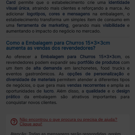
Card
permite que o estabelecimento crie uma
identidade
visual única
, atraindo mais clientes e reforçando a marca. Ao
adicionar
logotipos, cores e mensagens
na embalagem, o
estabelecimento transforma um simples item de consumo em
uma
ferramenta de marketing
, gerando mais
visibilidade
e
aumentando o impacto do negócio no mercado.
Como a Embalagem para Churros 15x3x3cm
aumenta as vendas dos revendedores?
Ao oferecer a
Embalagem para Churros 15x3x3cm
, os
revendedores podem expandir seu
portfólio de produtos
com
um item de
alta demanda
em lanchonetes, food trucks e
eventos gastronômicos. As
opções de personalização
e
diversidade de materiais
permitem atender a diferentes tipos
de negócios, o que gera mais
vendas recorrentes
e amplia as
oportunidades de
lucro
. Além disso, a
qualidade
e o
design
prático
da embalagem são atrativos importantes para
conquistar novos clientes.
Não encontrou o que procura ou precisa de ajuda?
Clique aqui!
Atenção: Todas as mensagens serão respondidas, porém