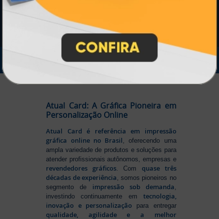
IMPRA INDUSTRIA GRAFICA LTDA | CNPJ: 28.045.354/0002-52
Atual Card © 2026. Todos os direitos reservados.
Atual Card: A Gráfica Pioneira em
Personalização Online
Atual Card é referência em impressão
gráfica online no Brasil
, oferecendo uma
ampla variedade de produtos e soluções para
atender profissionais autônomos, empresas e
revendedores gráficos
quase três
. Com
décadas de experiência
, somos pioneiros no
impressão sob demanda
segmento de
,
tecnologia,
investindo continuamente em
inovação e personalização
para entregar
qualidade, agilidade e a melhor