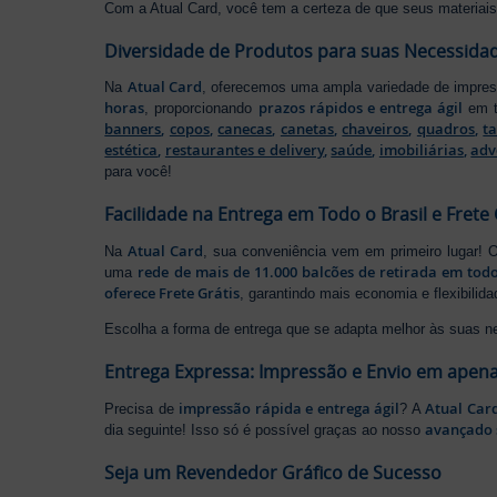
Com a Atual Card, você tem a certeza de que seus materiais 
Diversidade de Produtos para suas Necessida
Atual Card
Na
, oferecemos uma ampla variedade de impr
horas
prazos rápidos e entrega ágil
, proporcionando
em t
banners
,
copos
,
canecas
,
canetas
,
chaveiros
,
quadros
,
t
estética
,
restaurantes e delivery
,
saúde
,
imobiliárias
,
adv
para você!
Facilidade na Entrega em Todo o Brasil e Frete 
Atual Card
Na
, sua conveniência vem em primeiro lugar!
rede de mais de 11.000 balcões de retirada em todo
uma
oferece Frete Grátis
, garantindo mais economia e flexibilid
Escolha a forma de entrega que se adapta melhor às suas n
Entrega Expressa: Impressão e Envio em apena
impressão rápida e entrega ágil
Atual Car
Precisa de
? A
avançado 
dia seguinte! Isso só é possível graças ao nosso
Seja um Revendedor Gráfico de Sucesso