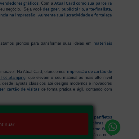
evendedores gráficos
Atual Card como sua parceira
. Com a
designer, publicitário, arte-finalista,
 seu negócio. Seja você
ência na impressão
Aumente sua lucratividade e fortaleça
.
materiais
stamos prontos para transformar suas ideias em
impressão de cartão de
emorável. Na Atual Card, oferecemos
 Hot Stamping
, que elevam o seu material ao mais alto nível
 desde layouts clássicos até designs modernos e inovadores
zer cartão de visitas
de forma prática e ágil, contando com
impressão de panfletos
sáveis. Na Atual Card, você garante
folder 2 dobras
ideal para cada necessidade, incluindo
, um
ntinuar
como fazer
ações rápidas e resumidas. Se tem dúvidas sobre
ida e qualidade garantida para levar sua comunicação a outro