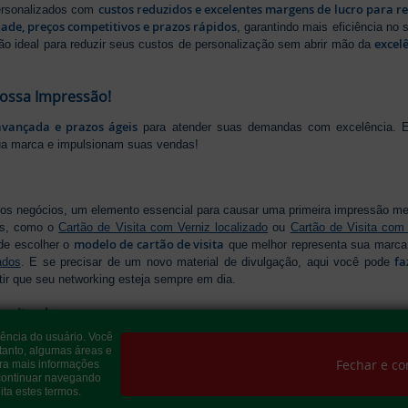
custos reduzidos e excelentes margens de lucro para r
personalizados com
dade, preços competitivos e prazos rápidos
, garantindo mais eficiência no
excel
ão ideal para reduzir seus custos de personalização sem abrir mão da
Nossa Impressão!
avançada e prazos ágeis
para atender suas demandas com excelência. E
ua marca e impulsionam suas vendas!
os negócios, um elemento essencial para causar uma primeira impressão m
os, como o
Cartão de Visita com Verniz localizado
ou
Cartão de Visita com
modelo de cartão de visita
de escolher o
que melhor representa sua marca,
fa
ados
. E se precisar de um novo material de divulgação, aqui você pode
tir que seu networking esteja sempre em dia.
onalizados
iência do usuário. Você
Folders e Panfletos
resentar sua empresa com credibilidade, os
são indispen
tanto, algumas áreas e
modelo de folder
os diferenciados para destacar sua mensagem. Temos o
Fechar e co
ra mais informações
Flyer
 continuar navegando
e forma estratégica, ou
, para divulgar festas e eventos com inform
ita estes termos.
ara criar um material que realmente se destaca. Produção ágil, entrega ráp