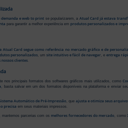
lizada
b demanda e web to print
Atual Card já estava tran
se popularizarem, a
nta
produtos personalizados e impr
para garantir a melhor experiência em
a Atual Card segue como referência no mercado gráfico e de personali
odutos personalizados
site intuitivo e fácil de navegar
entrega rápi
, um
, e
 nossos clientes
.
ada
Cor
rte nos principais formatos dos softwares gráficos mais utilizados, como
a
, basta salvar em um dos formatos disponíveis na plataforma e enviar seu
Sistema Automático de Pré-Impressão
ajusta e otimiza seus arquiv
, que
o precisa
em seus materiais impressos.
melhores fornecedores do mercado
ão, mantemos parcerias com os
, como