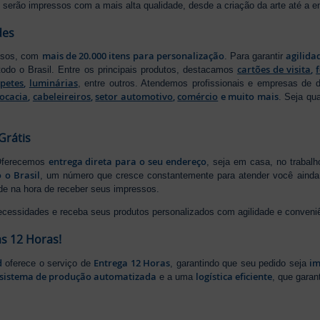
serão impressos com a mais alta qualidade, desde a criação da arte até a ent
des
mais de 20.000 itens para personalização
agilida
essos, com
. Para garantir
cartões de visita
,
odo o Brasil. Entre os principais produtos, destacamos
apetes
,
luminárias
, entre outros. Atendemos profissionais e empresas de
ocacia
,
cabeleireiros
,
setor automotivo
,
comércio
e muito mais
. Seja qu
Grátis
entrega direta para o seu endereço
 Oferecemos
, seja em casa, no trabal
 o Brasil
, um número que cresce constantemente para atender você ainda 
ade na hora de receber seus impressos.
ecessidades e receba seus produtos personalizados com agilidade e conveni
s 12 Horas!
d
Entrega 12 Horas
im
oferece o serviço de
, garantindo que seu pedido seja
sistema de produção automatizada
logística eficiente
e a uma
, que gara