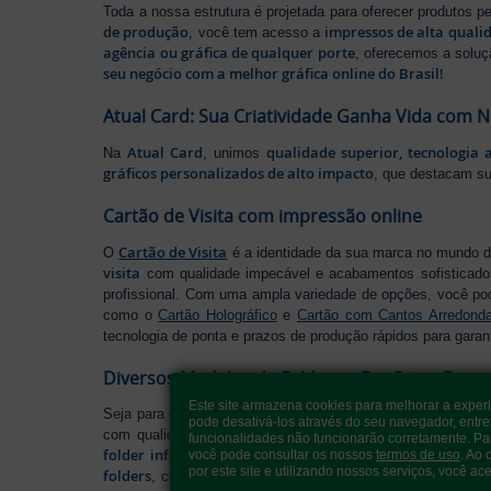
Toda a nossa estrutura é projetada para oferecer produtos 
de produção
impressos de alta quali
, você tem acesso a
agência ou gráfica de qualquer porte
, oferecemos a soluç
seu negócio com a melhor gráfica online do Brasil!
Atual Card: Sua Criatividade Ganha Vida com 
Atual Card
qualidade superior, tecnologia 
Na
, unimos
gráficos personalizados de alto impacto
, que destacam s
Cartão de Visita com impressão online
Cartão de Visita
O
é a identidade da sua marca no mundo d
visita
com qualidade impecável e acabamentos sofisticad
profissional. Com uma ampla variedade de opções, você po
como o
Cartão Holográfico
e
Cartão com Cantos Arredond
tecnologia de ponta e prazos de produção rápidos para garan
Diversos Modelos de Folders e Panfletos Pers
Este site armazena cookies para melhorar a exper
Seja para divulgar seu negócio, lançar uma promoção ou ap
pode desativá-los através do seu navegador, entre
com qualidade excepcional, cortes precisos e acabament
funcionalidades não funcionarão corretamente. Pa
folder informativo
você pode consultar os nossos
termos de uso
. Ao
perfeito para organizar seu conteúdo d
por este site e utilizando nossos serviços, você ace
folders
, conte com nossa variedade de formatos e opções p