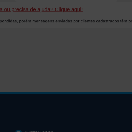
 ou precisa de ajuda? Clique aqui!
ondidas, porém mensagens enviadas por clientes cadastrados têm pr