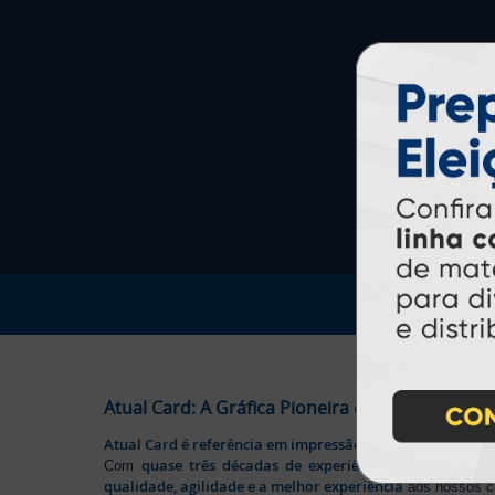
Atual Card: A Gráfica Pioneira em Personalizaç
Atual Card é referência em impressão gráfica online no B
quase três décadas de experiência
Com
, somos pione
qualidade, agilidade e a melhor experiência
aos nossos cl