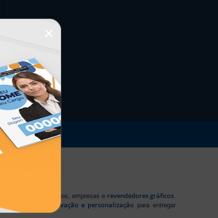
×
revendedores gráficos
 profissionais autônomos, empresas e
.
tecnologia, inovação e personalização
te em
para entregar