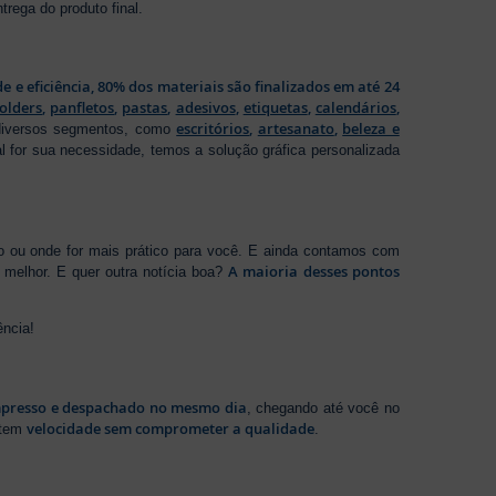
rega do produto final.
de e eficiência, 80% dos materiais são finalizados em até 24
folders
,
panfletos
,
pastas
,
adesivos
,
etiquetas
,
calendários
,
escritórios
,
artesanato
,
beleza e
 diversos segmentos, como
al for sua necessidade, temos a solução gráfica personalizada
ho ou onde for mais prático para você. E ainda contamos com
A maioria desses pontos
melhor. E quer outra notícia boa?
ência!
presso e despachado no mesmo dia
, chegando até você no
velocidade sem comprometer a qualidade
ntem
.