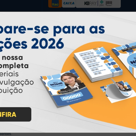
* Pagamento com cartão de crédito terá valor adicional.
** Pagamentos a prazo poderão ter acréscimo.
*** Nota fiscal sujeita a emissão de acordo com prestador de
serviço, conforme legislação pertinente.
PARTICIPE
IMPRA INDUSTRIA GRAFICA LTDA | CNPJ: 28.045.354/0002-52
Atual Card © 2026. Todos os direitos reservados.
ão Online
rasil
, oferecendo uma ampla variedade de produtos e soluções para atender
impressão sob demanda
iros no segmento de
, investindo continuamen
ientes.