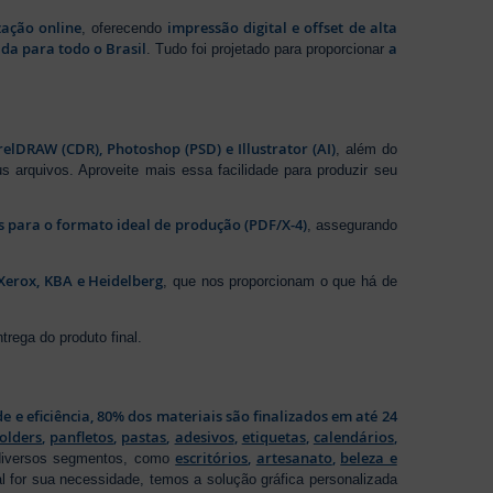
zação online
impressão digital e offset de alta
, oferecendo
da para todo o Brasil
a
. Tudo foi projetado para proporcionar
elDRAW (CDR), Photoshop (PSD) e Illustrator (AI)
, além do
s arquivos. Aproveite mais essa facilidade para produzir seu
os para o formato ideal de produção (PDF/X-4)
, assegurando
Xerox, KBA e Heidelberg
, que nos proporcionam o que há de
rega do produto final.
de e eficiência, 80% dos materiais são finalizados em até 24
folders
,
panfletos
,
pastas
,
adesivos
,
etiquetas
,
calendários
,
escritórios
,
artesanato
,
beleza e
 diversos segmentos, como
al for sua necessidade, temos a solução gráfica personalizada