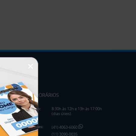
×
HORÁRIOS
Horário:
8:30h às 12h e 13h às 17:00h
(dias úteis).
Telefones:
(41) 4063-6060
(11) 3090-0035