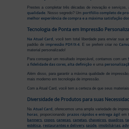
Prestes a completar três décadas de inovação e serviços,
qualidade
portfólio completo de pr
. Nosso segredo? Um
melhor experiência de compra e a máxima satisfação dos
Tecnologia de Ponta em Impressão Personaliz
Na Atual Card
, você tem total liberdade para enviar sua a
impressão PDF/X-4
Canv
padrão de
. E se preferir criar no
material personalizado!
Para conseguir um resultado impecável, contamos com um
fidelidade das cores, alta definição
personalizaçã
a
e uma
Além disso, para garantir a máxima qualidade de impress
mais moderno em tecnologia de impressão.
Com a Atual Card, você tem a certeza de que seus materiais 
Diversidade de Produtos para suas Necessida
Atual Card
Na
, oferecemos uma ampla variedade de impr
horas
prazos rápidos e entrega ágil
, proporcionando
em t
banners
,
copos
,
canecas
,
canetas
,
chaveiros
,
quadros
,
t
estética
,
restaurantes e delivery
,
saúde
,
imobiliárias
,
adv