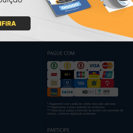
PAGUE COM
* Pagamento com cartão de crédito terá valor adicional.
** Pagamentos a prazo poderão ter acréscimo.
*** Nota fiscal sujeita a emissão de acordo com prestador de
serviço, conforme legislação pertinente.
PARTICIPE