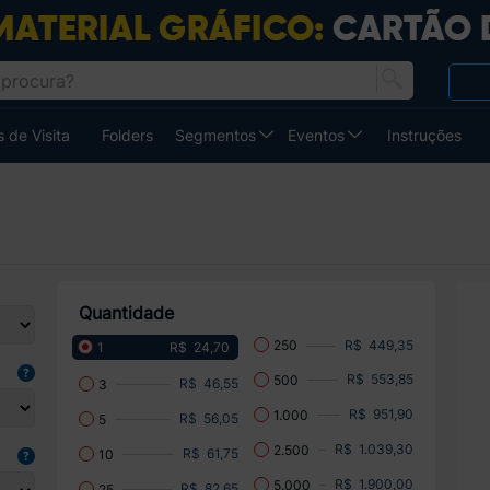
 de Visita
Folders
Segmentos
Eventos
Instruções
Quantidade
R$ 449,35
250
R$ 24,70
1
R$ 553,85
500
R$ 46,55
3
R$ 951,90
1.000
R$ 56,05
5
R$ 1.039,30
2.500
R$ 61,75
10
R$ 1.900,00
5.000
R$ 82,65
25