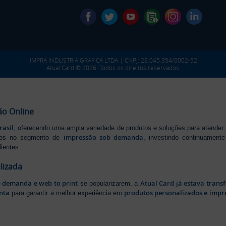
IMPRA INDUSTRIA GRAFICA LTDA | CNPJ: 28.045.354/0002-52
Atual Card © 2026. Todos os direitos reservados.
ão Online
rasil
, oferecendo uma ampla variedade de produtos e soluções para atender
impressão sob demanda
iros no segmento de
, investindo continuamen
ientes.
lizada
b demanda e web to print
Atual Card já estava tran
se popularizarem, a
nta
produtos personalizados e impr
para garantir a melhor experiência em