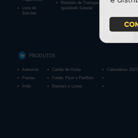
Relatório de Transparência e
Lista de
Igualdade Salarial
Balcões
PRODUTOS
Adesivos
Cartão de Visita
Calendários 2027
Pastas
Folder, Flyer e Panfleto
Ímãs
Banners e Lonas