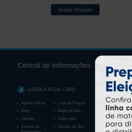
Avaliar Produto
Central de Informações
GRÁFICA ATUAL CARD
Agente Oficial
Lista de Preços
Blog
Mapa do Site
Contato
Sobre Nós
Formas de
Termos de Uso
Pagamento