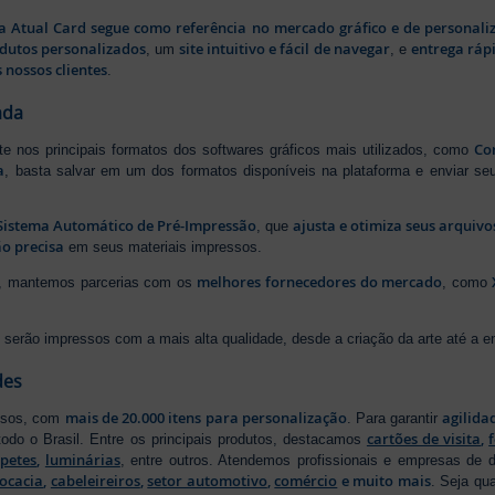
a Atual Card segue como referência no mercado gráfico e de personali
odutos personalizados
site intuitivo e fácil de navegar
entrega rápi
, um
, e
 nossos clientes
.
ada
Cor
rte nos principais formatos dos softwares gráficos mais utilizados, como
a
, basta salvar em um dos formatos disponíveis na plataforma e enviar seu
Sistema Automático de Pré-Impressão
ajusta e otimiza seus arquiv
, que
o precisa
em seus materiais impressos.
melhores fornecedores do mercado
ão, mantemos parcerias com os
, como
serão impressos com a mais alta qualidade, desde a criação da arte até a ent
des
mais de 20.000 itens para personalização
agilida
essos, com
. Para garantir
cartões de visita
,
odo o Brasil. Entre os principais produtos, destacamos
apetes
,
luminárias
, entre outros. Atendemos profissionais e empresas de
ocacia
,
cabeleireiros
,
setor automotivo
,
comércio
e muito mais
. Seja qu