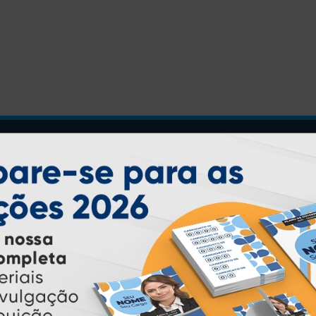
INSTRUÇÕES
Inicio
Garantia
Como Comprar
Montagem e Fechamento de
Arquivo
Como exportar em
PDF/X1-a
Perguntas Frequentes
Entrega 12 Horas