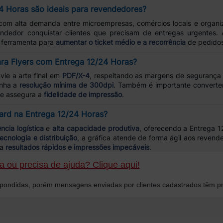
4 Horas são ideais para revendedores?
om alta demanda entre microempresas, comércios locais e organi
endedor conquistar clientes que precisam de entregas urgentes. 
e ferramenta para
aumentar o ticket médio e a recorrência
de pedidos
ra Flyers com Entrega 12/24 Horas?
vie a arte final em
PDF/X-4
, respeitando as margens de segurança e
enha a
resolução mínima de 300dpi
. Também é importante converter 
 e assegura a
fidelidade de impressão
.
Card na Entrega 12/24 Horas?
ência logística
e
alta capacidade produtiva
, oferecendo a Entrega 
tecnologia e distribuição
, a gráfica atende de forma ágil aos reven
ca
resultados rápidos e impressões impecáveis
.
 ou precisa de ajuda? Clique aqui!
ondidas, porém mensagens enviadas por clientes cadastrados têm pr