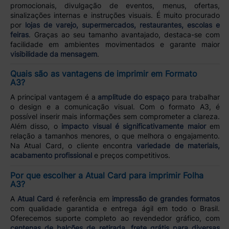
promocionais, divulgação de eventos, menus, ofertas,
sinalizações internas e instruções visuais. É muito procurado
por
lojas de varejo, supermercados, restaurantes, escolas e
feiras
. Graças ao seu tamanho avantajado, destaca-se com
facilidade em ambientes movimentados e garante maior
visibilidade da mensagem
.
Quais são as vantagens de imprimir em Formato
A3?
A principal vantagem é a
amplitude do espaço
para trabalhar
o design e a comunicação visual. Com o formato A3, é
possível inserir mais informações sem comprometer a clareza.
Além disso, o
impacto visual é significativamente maior
em
relação a tamanhos menores, o que melhora o engajamento.
Na Atual Card, o cliente encontra
variedade de materiais,
acabamento profissional
e preços competitivos.
Por que escolher a Atual Card para imprimir Folha
A3?
A
Atual Card
é referência em
impressão de grandes formatos
com qualidade garantida e entrega ágil em todo o Brasil.
Oferecemos suporte completo ao revendedor gráfico, com
centenas de balcões de retirada
,
frete grátis para diversas