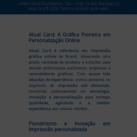
IMPRA INDUSTRIA GRAFICA LTDA | CNPJ: 28.045.354/0002-52
Atual Card © 2026. Todos os direitos reservados.
Atual Card: A Gráfica Pioneira em
Personalização Online
Atual Card é referência em impressão
gráfica online no Brasil
, oferecendo uma
ampla variedade de produtos e soluções para
atender profissionais autônomos, empresas e
revendedores gráficos
quase três
. Com
décadas de experiência
, somos pioneiros no
impressão sob demanda
segmento de
,
tecnologia,
investindo continuamente em
inovação e personalização
para entregar
qualidade, agilidade e a melhor
experiência
aos nossos clientes.
Pioneirismo e Inovação em
Impressão personalizada