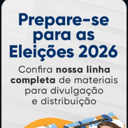
Adesivos
Pastas
Ímãs
Cartão de Visita
Folder, Flyer e Panfleto
Banners e Lonas
Calendários 2027
PAGUE COM