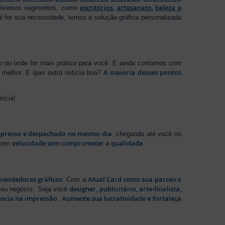
escritórios
,
artesanato
,
beleza e
 diversos segmentos, como
al for sua necessidade, temos a solução gráfica personalizada
ho ou onde for mais prático para você. E ainda contamos com
A maioria desses pontos
melhor. E quer outra notícia boa?
ência!
presso e despachado no mesmo dia
, chegando até você no
velocidade sem comprometer a qualidade
ntem
.
evendedores gráficos
Atual Card como sua parceira
. Com a
designer, publicitário, arte-finalista,
 seu negócio. Seja você
ência na impressão
Aumente sua lucratividade e fortaleça
.