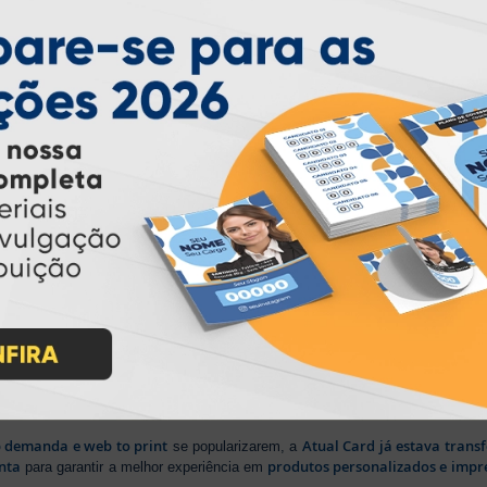
PARTICIPE
IMPRA INDUSTRIA GRAFICA LTDA | CNPJ: 28.045.354/0002-52
Atual Card © 2026. Todos os direitos reservados.
ão Online
rasil
, oferecendo uma ampla variedade de produtos e soluções para atender
impressão sob demanda
iros no segmento de
, investindo continuamen
ientes.
lizada
b demanda e web to print
Atual Card já estava tran
se popularizarem, a
nta
produtos personalizados e impr
para garantir a melhor experiência em