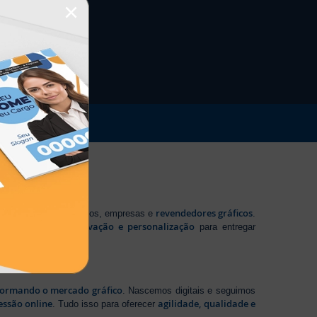
×
revendedores gráficos
 profissionais autônomos, empresas e
.
tecnologia, inovação e personalização
te em
para entregar
sformando o mercado gráfico
. Nascemos digitais e seguimos
essão online
agilidade, qualidade e
. Tudo isso para oferecer