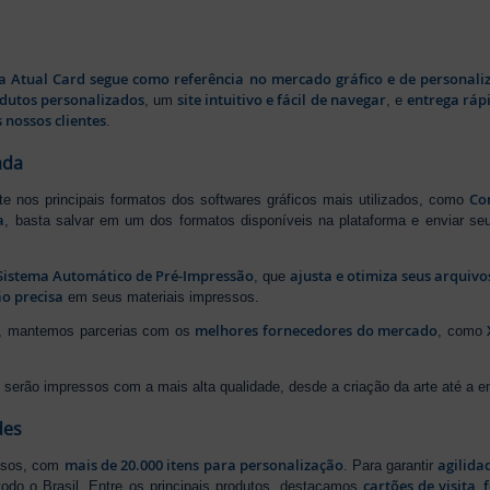
a Atual Card segue como referência no mercado gráfico e de personali
odutos personalizados
site intuitivo e fácil de navegar
entrega rápi
, um
, e
 nossos clientes
.
ada
Cor
rte nos principais formatos dos softwares gráficos mais utilizados, como
a
, basta salvar em um dos formatos disponíveis na plataforma e enviar seu
Sistema Automático de Pré-Impressão
ajusta e otimiza seus arquiv
, que
o precisa
em seus materiais impressos.
melhores fornecedores do mercado
ão, mantemos parcerias com os
, como
serão impressos com a mais alta qualidade, desde a criação da arte até a ent
des
mais de 20.000 itens para personalização
agilida
essos, com
. Para garantir
cartões de visita
,
odo o Brasil. Entre os principais produtos, destacamos