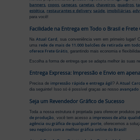
banners
,
copos
,
canecas
,
canetas
,
chaveiros
,
quadros
,
t
estética
,
restaurantes e delivery
,
saúde
,
imobiliárias
,
adv
para você!
Facilidade na Entrega em Todo o Brasil e Frete 
Atual Card
Na
, sua conveniência vem em primeiro lugar!
rede de mais de 11.000 balcões de retirada em todo
uma
oferece Frete Grátis
, garantindo mais economia e flexibilid
Escolha a forma de entrega que se adapta melhor às suas n
Entrega Expressa: Impressão e Envio em apena
impressão rápida e entrega ágil
Atual Car
Precisa de
? A
avançado 
dia seguinte! Isso só é possível graças ao nosso
Seja um Revendedor Gráfico de Sucesso
Toda a nossa estrutura é projetada para oferecer produtos 
de produção
impressos de alta quali
, você tem acesso a
agência ou gráfica de qualquer porte
, oferecemos a soluç
seu negócio com a melhor gráfica online do Brasil!