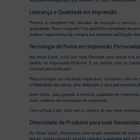
soluções inteligentes
que atendem às suas necessidades.
Liderança e Qualidade em Impressão
Prestes a completar três décadas de inovação e serviços,
qualidade
portfólio completo de pr
. Nosso segredo? Um
melhor experiência de compra e a máxima satisfação dos
Tecnologia de Ponta em Impressão Personaliz
Na Atual Card
, você tem total liberdade para enviar sua a
impressão PDF/X-4
Canv
padrão de
. E se preferir criar no
material personalizado!
Para conseguir um resultado impecável, contamos com um
fidelidade das cores, alta definição
personalizaçã
a
e uma
Além disso, para garantir a máxima qualidade de impress
mais moderno em tecnologia de impressão.
Com a Atual Card, você tem a certeza de que seus materiais 
Diversidade de Produtos para suas Necessida
Atual Card
Na
, oferecemos uma ampla variedade de impr
horas
prazos rápidos e entrega ágil
, proporcionando
em t