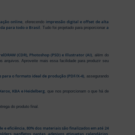
zação online
impressão digital e offset de alta
, oferecendo
da para todo o Brasil
a
. Tudo foi projetado para proporcionar
elDRAW (CDR), Photoshop (PSD) e Illustrator (AI)
, além do
s arquivos. Aproveite mais essa facilidade para produzir seu
os para o formato ideal de produção (PDF/X-4)
, assegurando
Xerox, KBA e Heidelberg
, que nos proporcionam o que há de
rega do produto final.
de e eficiência, 80% dos materiais são finalizados em até 24
folders
,
panfletos
,
pastas
,
adesivos
,
etiquetas
,
calendários
,