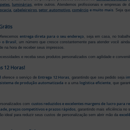
apetes
,
luminárias
, entre outros. Atendemos profissionais e empresas de
ocacia
,
cabeleireiros
,
setor automotivo
,
comércio
e muito mais
. Seja qu
Grátis
entrega direta para o seu endereço
 Oferecemos
, seja em casa, no trabal
 o Brasil
, um número que cresce constantemente para atender você ainda 
ade na hora de receber seus impressos.
ecessidades e receba seus produtos personalizados com agilidade e conveni
s 12 Horas!
d
Entrega 12 Horas
im
oferece o serviço de
, garantindo que seu pedido seja
sistema de produção automatizada
logística eficiente
e a uma
, que gara
custos reduzidos e excelentes margens de lucro para r
personalizados com
dade, preços competitivos e prazos rápidos
, garantindo mais eficiência no
excel
ão ideal para reduzir seus custos de personalização sem abrir mão da