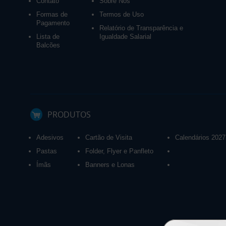
Contato
Sobre Nós
Formas de
Termos de Uso
Pagamento
Relatório de Transparência e
Lista de
Igualdade Salarial
Balcões
PRODUTOS
Adesivos
Cartão de Visita
Calendários 2027
Pastas
Folder, Flyer e Panfleto
Ímãs
Banners e Lonas