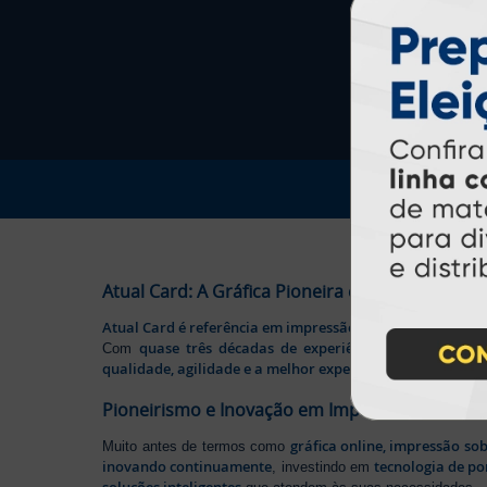
Atual Card: A Gráfica Pioneira em Personalizaç
Atual Card é referência em impressão gráfica online no B
quase três décadas de experiência
Com
, somos pione
qualidade, agilidade e a melhor experiência
aos nossos cl
Pioneirismo e Inovação em Impressão persona
gráfica online, impressão so
Muito antes de termos como
inovando continuamente
tecnologia de po
, investindo em