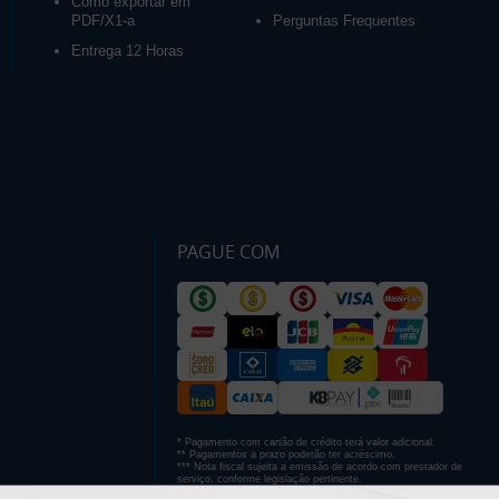
Como exportar em
PDF/X1-a
Perguntas Frequentes
Entrega 12 Horas
PAGUE COM
* Pagamento com cartão de crédito terá valor adicional.
** Pagamentos a prazo poderão ter acréscimo.
*** Nota fiscal sujeita a emissão de acordo com prestador de
serviço, conforme legislação pertinente.