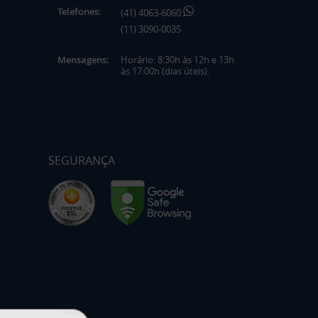
Telefones:
(41) 4063-6060
(11) 3090-0035
Mensagens:
Horário: 8:30h às 12h e 13h
às 17:00h (dias úteis).
SEGURANÇA