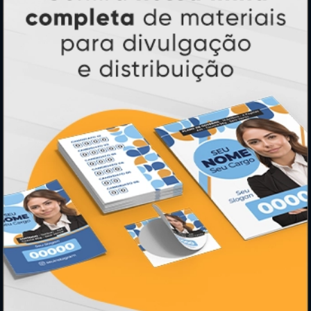
Ímãs
Cartão de Visita
Folder, Flyer e Panfleto
Banners e Lonas
Calendários 2027
PAGUE COM
* Pagamento com cartão de crédito terá valor adicional.
** Pagamentos a prazo poderão ter acréscimo.
*** Nota fiscal sujeita a emissão de acordo com prestador de