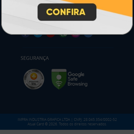
serviço, conforme legislação pertinente.
PARTICIPE
SEGURANÇA
IMPRA INDUSTRIA GRAFICA LTDA | CNPJ: 28.045.354/0002-52
Atual Card © 2026. Todos os direitos reservados.