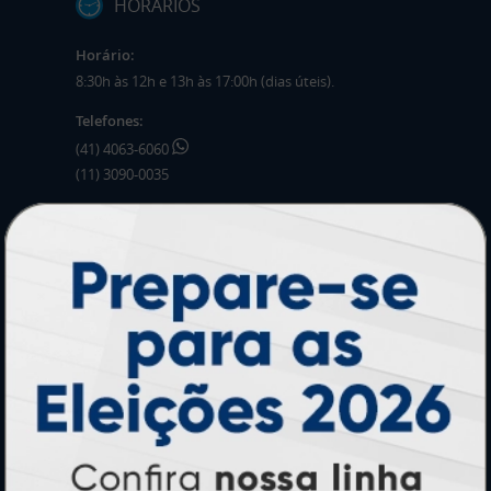
HORÁRIOS
Horário:
8:30h às 12h e 13h às 17:00h (dias úteis).
Telefones:
(41) 4063-6060
(11) 3090-0035
Mensagens:
Horário: 8:30h às 12h e 13h às 17:00h (dias
úteis).
PRODUTOS
Adesivos
Pastas