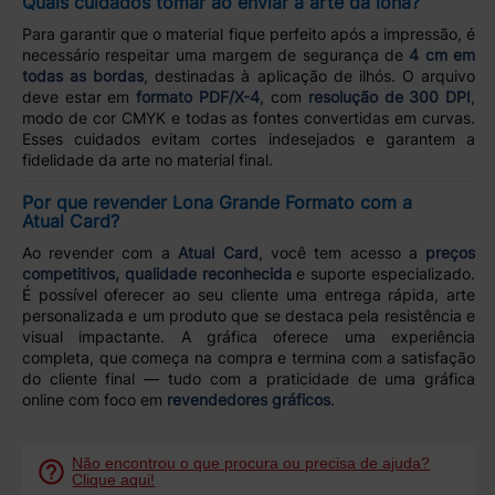
Quais cuidados tomar ao enviar a arte da lona?
Para garantir que o material fique perfeito após a impressão, é
necessário respeitar uma margem de segurança de
4 cm em
todas as bordas
, destinadas à aplicação de ilhós. O arquivo
deve estar em
formato PDF/X-4
, com
resolução de 300 DPI
,
modo de cor CMYK e todas as fontes convertidas em curvas.
Esses cuidados evitam cortes indesejados e garantem a
fidelidade da arte no material final.
Por que revender Lona Grande Formato com a
Atual Card?
Ao revender com a
Atual Card
, você tem acesso a
preços
competitivos, qualidade reconhecida
e suporte especializado.
É possível oferecer ao seu cliente uma entrega rápida, arte
personalizada e um produto que se destaca pela resistência e
visual impactante. A gráfica oferece uma experiência
completa, que começa na compra e termina com a satisfação
do cliente final — tudo com a praticidade de uma gráfica
online com foco em
revendedores gráficos
.
Não encontrou o que procura ou precisa de ajuda?
Clique aqui!