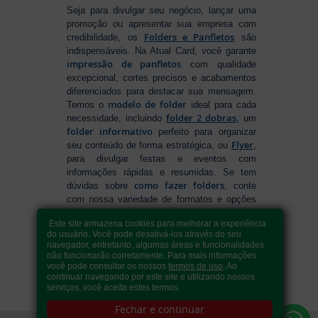
Seja para divulgar seu negócio, lançar uma
promoção ou apresentar sua empresa com
Folders e Panfletos
credibilidade, os
são
indispensáveis. Na Atual Card, você garante
impressão de panfletos
com qualidade
excepcional, cortes precisos e acabamentos
diferenciados para destacar sua mensagem.
modelo de folder
Temos o
ideal para cada
folder 2 dobras
necessidade, incluindo
, um
folder informativo
perfeito para organizar
Flyer
seu conteúdo de forma estratégica, ou
,
para divulgar festas e eventos com
informações rápidas e resumidas. Se tem
como fazer folders
dúvidas sobre
, conte
com nossa variedade de formatos e opções
para criar um material que realmente se
Este site armazena cookies para melhorar a experiência
destaca. Produção ágil, entrega rápida e
do usuário. Você pode desativá-los através do seu
qualidade garantida para levar sua
navegador, entretanto, algumas áreas e funcionalidades
comunicação a outro nível!
não funcionarão corretamente. Para mais informações
você pode consultar os nossos
termos de uso
. Ao
continuar navegando por este site e utilizando nossos
serviços, você aceita estes termos.
Fechar e continuar