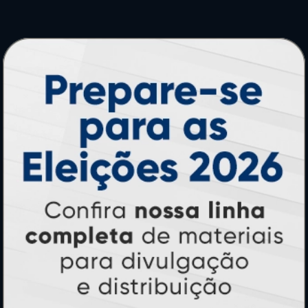
PRODUTOS
Adesivos
Pastas
Ímãs
Cartão de Visita
Folder, Flyer e Panfleto
Banners e Lonas
Calendários 2027
PAGUE COM